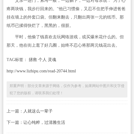
父亲一进门，累垮一般，一边躺下，一边对母亲说：“为了心
疼两块钱，我步行回来的。”他已习惯偷，又忍不住把手伸进爸爸
挂在墙上的外套口袋。但翻来翻去，只翻出两张一元的纸币。那
纸币已揉得快烂了，黑黑的，很脏。
平时，他偷了钱喜欢去玩网络游戏，或买爆米花什么的。但
那天，他在街上逛了好几圈，始终不忍心将那两元钱花出去。
TAG标签：
拯救 个人 灵魂
http://www.lizhipu.com/read-20744.html
郑重声明：部分文章来源于网络，仅作为参考，如果网站中图片和文字侵
犯了您的版权，请联系我们处理！
上一篇：
人就这么一辈子
下一篇：
让心纯粹，过清雅生活