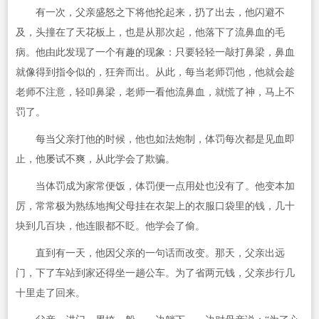
有一次，父亲盛怒之下将他抡起来，扔了出去，他闪避不
及，头撞在了天花板上，也是从那次起，他落下了流鼻血的毛
病。他由此发现了一个有趣的现象：只要轻轻一敲打鼻梁，鼻血
就像得到指令似的，狂奔而出。从此，每当老师罚他，他就会趁
老师不注意，轻叩鼻梁，老师一看他流鼻血，就慌了神，马上不
罚了。
每当父亲打他的时候，他也如法炮制，体罚每次都是见血即
止，他屡试不爽，从此学会了欺骗。
当体罚成为家常便饭，体罚便一点用处也没有了。他变本加
厉，常常极为熟练地掏父母挂在衣架上的衣服口袋里的钱，几十
块到几百块，他连眼都不眨。他学会了偷。
直到有一天，他因父亲的一句话而改变。那天，父亲出远
门，下了车站到家还得坐一趟公车。为了省两元钱，父亲步行几
十里走了回来。