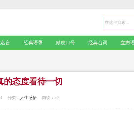
志名言
经典语录
励志口号
经典台词
立志
真的态度看待一切
04
分类：
人生感悟
阅读：50