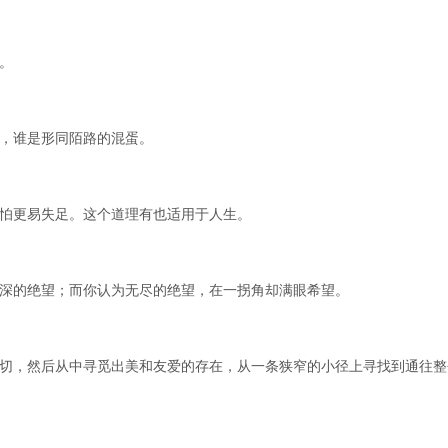
。
，谁是形同陌路的混蛋。
怕更易失足。这个道理有也适用于人生。
深的绝望；而你认为无尽的绝望，在一拐角却满眼希望。
切，然后从中寻觅出美和友爱的存在，从一条狭窄的小径上寻找到通往整