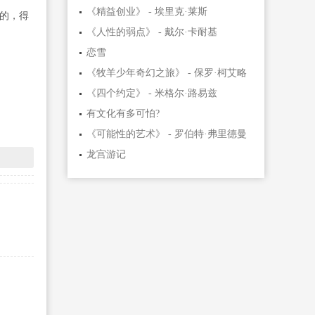
《精益创业》 - 埃里克·莱斯
的，得
《人性的弱点》 - 戴尔·卡耐基
恋雪
《牧羊少年奇幻之旅》 - 保罗·柯艾略
《四个约定》 - 米格尔·路易兹
有文化有多可怕?
《可能性的艺术》 - 罗伯特·弗里德曼
龙宫游记