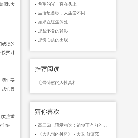
希望的光一直在头上
我想和大
生活是首歌，人生爱不同
如果在红尘深处
那些不舍的背影
那份心跳的出现
们成绩的
格按照计
推荐阅读
，我们要
毛骨悚然的人性真相
，我们要
猜你喜欢
们要注重
身心健
高三励志语录精选：简短而有力的激励句子
《大思想的神奇》 - 大卫·舒瓦茨