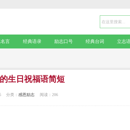
志名言
经典语录
励志口号
经典台词
立志
的生日祝福语简短
5
分类：
感恩励志
阅读：206