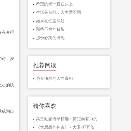
希望的光一直在头上
生活是首歌，人生爱不同
如果在红尘深处
那些不舍的背影
存在变得
那份心跳的出现
如诗，岁
推荐阅读
毛骨悚然的人性真相
无尽的快
猜你喜欢
续成为自
高三励志语录精选：简短而有力的激励句子
《大思想的神奇》 - 大卫·舒瓦茨