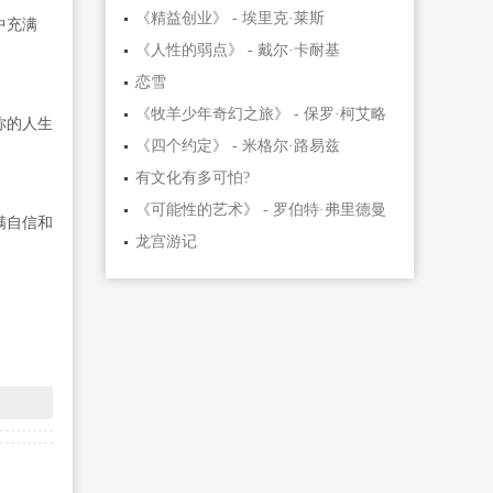
《精益创业》 - 埃里克·莱斯
中充满
《人性的弱点》 - 戴尔·卡耐基
恋雪
《牧羊少年奇幻之旅》 - 保罗·柯艾略
你的人生
《四个约定》 - 米格尔·路易兹
有文化有多可怕?
《可能性的艺术》 - 罗伯特·弗里德曼
满自信和
龙宫游记