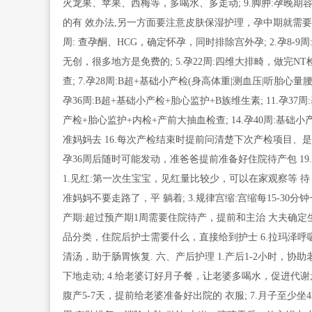
火龙果、苹果、西梅等，多喝水、多走动; 9.脚肿:孕晚期
的有 效办法,另一方面要注意皮肤保湿护理，孕中期就需要开
周: 查孕酮、HCG，确定怀孕，同时排除宫外孕; 2.孕8-9周
无创，很多地方是免费的; 5.孕22周:四维大排畸，做完NT
查; 7.孕28周:B超+基础小产检(身高体重|测血压|听胎心量腰 
孕36周:B超+基础小产检+胎心监护+B族维生素; 11.孕37周:
产检+胎心监护+内检+产前大抽血检查; 14.孕40周:基
准妈妈去 16.每次产检结束时提前问清楚下次产检项目、是否
孕36周后随时可能发动，准爸爸提前准备好住院待产包 19
1.见红:第一次生宝宝，见红量比较少，可以在家观察等 待，
准妈妈不要走路了，平 躺着; 3.规律宫缩:宫缩每15-30
产期:超过预产期1周需要住院待产，提前和主治 大夫确定生
品分类，住院后护士需要什么，直接给到护士 6.拉玛泽呼
清汤，助于肠胃恢复. 六、产后护理 1.产后1-2小时，协助老
下地走动; 4.给老婆订好月子餐，让老婆多喝水，促进代谢
腹产5-7天，提前给老婆准备好出院的 衣服; 7.月子至少坐