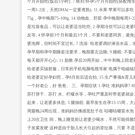
个月开始吃(饭后1小时); 7.铁剂:怀孕5个月开始吃(搭配维生素
一周1-2次，天然DHA(一定要煮熟); 11.水果:苹果可以多吃，
75g，孕中晚期75-100g; 14.动物血、肝脏:孕中晚期每
是垃圾食品，可以让老婆适当吃些; 2.孕期冷饮可以让老
反等; 4.怀孕前3个月和最后3个月，不要和老婆同房，避免用
婆泡脚，但时间不宜过长; 7.洗澡: 给老婆调好淋浴水温，
孕早期和孕中期睡姿没要求，晚期要左边睡; 9.睡眠: 不
每天都开开心心; 11.胎教:孕后20周开始，中午和晚上陪老婆
给老婆买辐射服，日常的手机电脑电视等家 电属于电磁辐射，
给老婆定好孕妇照，孕8月前后适合拍; 15.生产事项&
一个好老公，好 爸爸。 三、孕期症状 1.孕吐:准妈妈孕
苏打饼干、苏打 水、柠檬水等，孕吐严重及时带老婆就诊; 2
起来，让老婆多休息; 3.腿抽筋: 最早发生在孕13-15周
周最晚24周出现，准妈妈仿佛感觉肚子在 咕嘟咕嘟冒水泡，
上20次卫生 间，晚上睡觉前让老婆少喝水，不然可能得频繁夜
子发紧发硬:这种是由于胎儿长大引起的牵扯痛，只要 不是在