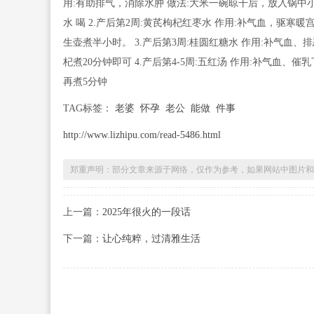
用:有助排气，消除水肿 做法:大米一碗晾干后，放入锅中
水 喝 2.产后第2周:黄芪枸杞红枣水 作用:补气血，驱寒
生壶煮半小时。 3.产后第3周:桂圆红糖水 作用:补气血
杞煮20分钟即可 4.产后第4-5周:五红汤 作用:补气血
再煮5分钟
TAG标签：
老婆
怀孕
老公
能做
件事
http://www.lizhipu.com/read-5486.html
郑重声明：部分文章来源于网络，仅作为参考，如果网站中图片和
上一篇：
2025年很火的一段话
下一篇：
让心纯粹，过清雅生活