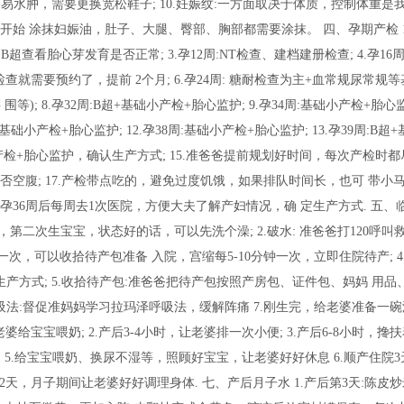
容易水肿，需要更换宽松鞋子; 10.妊娠纹:一方面取决于体质，控制体重是
始 涂抹妇娠油，肚子、大腿、臀部、胸部都需要涂抹。 四、孕期产检 1.
:B超查看胎心芽发育是否正常; 3.孕12周:NT检查、建档建册检查; 4.孕16
检查就需要预约了，提前 2个月; 6.孕24周: 糖耐检查为主+血常规尿常规
围等); 8.孕32周:B超+基础小产检+胎心监护; 9.孕34周:基础小产检+胎心监护
基础小产检+胎心监护; 12.孕38周:基础小产检+胎心监护; 13.孕39周:B超
础小产检+胎心监护，确认生产方式; 15.准爸爸提前规划好时间，每次产检时
空腹; 17.产检带点吃的，避免过度饥饿，如果排队时间长，也可 带小马扎;
.孕36周后每周去1次医院，方便大夫了解产妇情况，确 定生产方式. 五、
第二次生宝宝，状态好的话，可以先洗个澡; 2.破水: 准爸爸打120呼叫
分钟一次，可以收拾待产包准备 入院，宫缩每5-10分钟一次，立即住院待产; 4
产方式; 5.收拾待产包:准爸爸把待产包按照产房包、证件包、妈妈 用品
吸法:督促准妈妈学习拉玛泽呼吸法，缓解阵痛 7.刚生完，给老婆准备一
婆给宝宝喂奶; 2.产后3-4小时，让老婆排一次小便; 3.产后6-8小时，搀
; 5.给宝宝喂奶、换尿不湿等，照顾好宝宝，让老婆好好休息 6.顺产住院
42天，月子期间让老婆好好调理身体. 七、产后月子水 1.产后第3天:陈皮炒