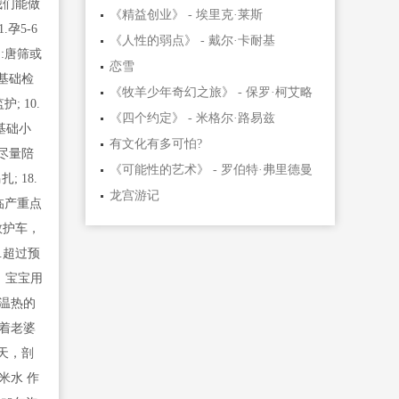
我们能做
《精益创业》 - 埃里克·莱斯
孕5-6
《人性的弱点》 - 戴尔·卡耐基
周:唐筛或
恋雪
等基础检
《牧羊少年奇幻之旅》 - 保罗·柯艾略
; 10.
《四个约定》 - 米格尔·路易兹
+基础小
有文化有多可怕?
都尽量陪
《可能性的艺术》 - 罗伯特·弗里德曼
 18.
龙宫游记
临产重点
救护车，
.超过预
、宝宝用
碗温热的
扶着老婆
3天，剖
米水 作