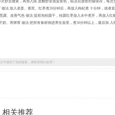
小火炒至微黄，再加入陈 皮翻炒变成金黄色，晾凉后放密封罐保存，每次
暖宫 做法:放入老姜、黄芪、红枣煮20分钟后，再放入枸杞煮 十分钟，或者
、排恶露、改善气色 做法:提前泡桂圆干，桂圆红枣放入水中煮开，再放入红
、催乳下奶、养脾胃 做法:把所有食材倒进养生壶里，煮30分钟以上，最后加 入
文字侵犯了您的版权，请联系我们处理！
相关推荐