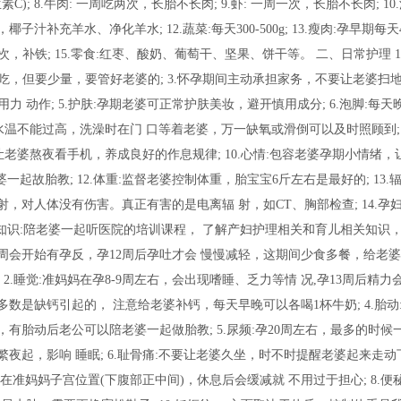
C); 8.牛肉: 一周吃两次，长胎不长肉; 9.虾: 一周一次，长胎不长肉; 10
椰子汁补充羊水、净化羊水; 12.蔬菜:每天300-500g; 13.瘦肉:孕早期每天4
周1-2次，补铁; 15.零食:红枣、酸奶、葡萄干、坚果、饼干等。 二、日常护理 
婆吃，但要少量，要管好老婆的; 3.怀孕期间主动承担家务，不要让老婆扫
力 动作; 5.护肤:孕期老婆可正常护肤美妆，避开慎用成分; 6.泡脚:每天
水温不能过高，洗澡时在门 口等着老婆，万一缺氧或滑倒可以及时照顾到; 8
要让老婆熬夜看手机，养成良好的作息规律; 10.心情:包容老婆孕期小情绪，
一起故胎教; 12.体重:监督老婆控制体重，胎宝宝6斤左右是最好的; 13.
对人体没有伤害。真正有害的是电离辐 射，如CT、胸部检查; 14.孕妇
育儿知识:陪老婆一起听医院的培训课程， 了解产妇护理相关和育儿相关知识
7-8周会开始有孕反，孕12周后孕吐才会 慢慢减轻，这期间少食多餐，给老
.睡觉:准妈妈在孕8-9周左右，会出现嗜睡、乏力等情 况,孕13周后精力
，大多数是缺钙引起的， 注意给老婆补钙，每天早晚可以各喝1杯牛奶; 4.胎动:
有胎动后老公可以陪老婆一起做胎教; 5.尿频:孕20周左右，最多的时候
起，影响 睡眠; 6.耻骨痛:不要让老婆久坐，时不时提醒老婆起来走动下;
准妈妈子宫位置(下腹部正中间)，休息后会缓减就 不用过于担心; 8.便秘