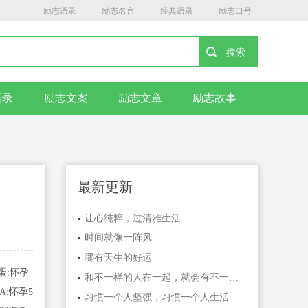
励志语录
励志名言
经典语录
励志口号
语录
励志文案
励志文章
励志故事
最新更新
让心纯粹，过清雅生活
时间就像一阵风
哪有天生的好运
蛋:怀孕
和不一样的人在一起，就会有不一样的人生
A:怀孕5
习惯一个人坚强，习惯一个人生活