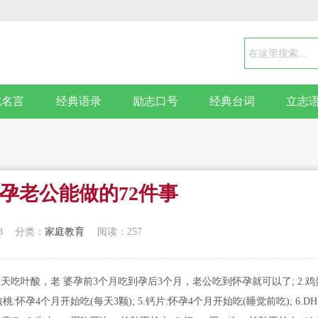
志名言
经典语录
励志口号
经典台词
立志
孕老公能做的72件事
8
分类：
家庭教育
阅读：257
吃叶酸，老 婆孕前3个月吃到孕后3个月，老公吃到怀孕就可以了; 2.鸡
桃:怀孕4个月开始吃(每天3颗); 5.钙片:怀孕4个月开始吃(睡觉前吃); 6.DH