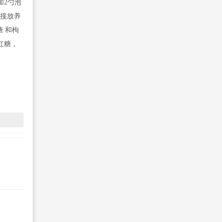
加2勺泡
直接放养
糖 和枸
红糖，