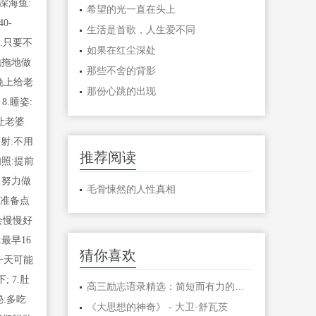
.深海鱼:
希望的光一直在头上
0-
生活是首歌，人生爱不同
1.只要不
如果在红尘深处
地拖地做
那些不舍的背影
晚上给老
那份心跳的出现
.睡姿:
让老婆
辐射:不用
推荐阅读
照:提前
，努力做
毛骨悚然的人性真相
婆准备点
会慢慢好
最早16
猜你喜欢
一天可能
 7.肚
高三励志语录精选：简短而有力的激励句子
:多吃
《大思想的神奇》 - 大卫·舒瓦茨