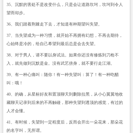
35、沉默的害处不是改变什么，只是会让道路坎坷，坎坷到令人
望而却步。
36、我们踏着荆棘走下去，才知道有种期望叫失望。
37、当失望成为一种习惯，就开始不再拥有幻想，不再去期待，
心始终是冷的，给自己希望到最后总是会去失望。
38、对于男人，请不要以身试法。如果你还没有修炼到刀枪不
入，就先做到沉默是金。没有武艺傍身，就不要行走江湖。
39、有一种心痛叫：随你！有一种失望叫：算了！有一种吃醋
叫：哦！
40、的确，从星标好友和置顶聊天到删除拉黑，从小心翼翼地收
藏聊天记录到后来的不再触碰，那种失望到透顶的感觉，有过的
人才会懂。
41、有时候，失望到一定程度后，反而会开出一朵花来，那朵花
的名字叫，无所谓。