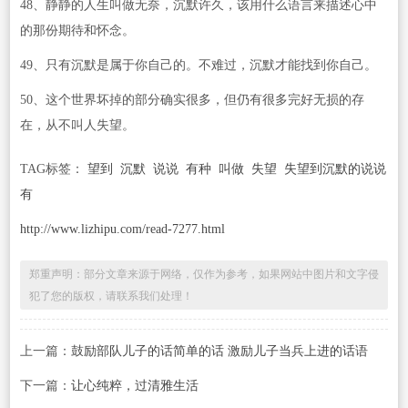
48、静静的人生叫做无奈，沉默许久，该用什么语言来描述心中
的那份期待和怀念。
49、只有沉默是属于你自己的。不难过，沉默才能找到你自己。
50、这个世界坏掉的部分确实很多，但仍有很多完好无损的存
在，从不叫人失望。
TAG标签：
望到
沉默
说说
有种
叫做
失望
失望到沉默的说说
有
http://www.lizhipu.com/read-7277.html
郑重声明：部分文章来源于网络，仅作为参考，如果网站中图片和文字侵
犯了您的版权，请联系我们处理！
上一篇：
鼓励部队儿子的话简单的话 激励儿子当兵上进的话语
下一篇：
让心纯粹，过清雅生活