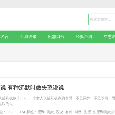
志名言
经典语录
励志口号
经典台词
立志
说 有种沉默叫做失望说说
失望到极致了。2、一个女人失望到极点的表现，不是买醉，不是吵闹，
以为失...
 : 173
TAG标签：
望到
沉默
说说
有种
叫做
失望
失望到沉默的