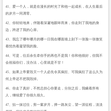
41、爱一个人，就是在漫长的时光了和他一起成长，在人生最后
的岁月一同凋零。
42、你轻轻地来，伴随着深邃地眼哞而来，你走到了我地的身
边，跨进了我的心扉。
43、我忘了哪年哪月的哪一日我在哪面墙上刻下一张脸一张微笑
着忧伤着凝望我的脸。
44、可是，往后余生牵你手的再也不是我！你和他很好，但我不
会祝福你们，没办法，心里就是不甘！
45、如果上帝要毁灭一个人必先令其疯狂、可我疯狂了这么久为
何上帝还不把我毁掉。
46、你走了真好，不然总担心你要走，分别之后，我瞒着所有
人，继续爱了你很久很久。
47、拈一抹过往，剪一窗岁月，掸一路灰尘，望一涯征程，淡淡