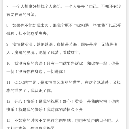
7、一个人想事好想找个人来陪。一个人失去了自己。不知还有没
有要在追的可望。
8、如果你不能陪我太久，那我宁愿不与你相遇，毕竟我可以忍受
孤独，却不能忍受失去。
9、痴情是沼泽，越陷越深，多情是苦海，回头是岸，无情最伤
人，魔鬼的灵魂，绝情了残梦，看破红尘。
10、我没有多的言语！只有一句话要告诉你：和你在一起，你是
一切！没有你在身边，一切是你！
11、OICQ的世界，是永恒而又绚丽的世界。在这个既清楚，又模
糊的世界了，我认识了你。
12、开心！快乐！是我的祝愿！舒心！柔美！是我的祝福！你的
快乐！就是我的快乐！我对你的爱恒久不变！
13、不如意的时候不要尽往悲伤里钻，想想有笑声的日子吧。人
之初性本善。你调皮我捣蛋。