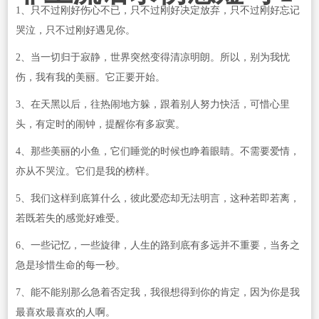
1、只不过刚好伤心不已，只不过刚好决定放弃，只不过刚好忘记
哭泣，只不过刚好遇见你。
2、当一切归于寂静，世界突然变得清凉明朗。所以，别为我忧
伤，我有我的美丽。它正要开始。
3、在天黑以后，往热闹地方躲，跟着别人努力快活，可惜心里
头，有定时的闹钟，提醒你有多寂寞。
4、那些美丽的小鱼，它们睡觉的时候也睁着眼睛。不需要爱情，
亦从不哭泣。它们是我的榜样。
5、我们这样到底算什么，彼此爱恋却无法明言，这种若即若离，
若既若失的感觉好难受。
6、一些记忆，一些旋律，人生的路到底有多远并不重要，当务之
急是珍惜生命的每一秒。
7、能不能别那么急着否定我，我很想得到你的肯定，因为你是我
最喜欢最喜欢的人啊。