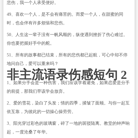
悲伤，我一个人承受便好。
49、喜欢一个人，是不会有痛苦的。而爱一个人，在甜蜜的同
时，也会伴有许多烦恼和悲伤。
50、人生这一辈子没有一帆风顺的，纵使遇到挫折了伤心难过。
你也要把握好手中的舵。
51、所有的故事都已结束，所有的悲伤都已起航，可心中却不停
地问自己，爱可以重来吗？
非主流语录伤感短句 2
1、如果分手会是一种伤害，我们应该学着避免，如果恋爱是分手
的前提，那我们早该学会放弃。
2、爱的雪花，染白了头发；情的四季，揉皱了面颊。与你一起互
依互靠，为彼此的一切操心操劳劳。
3、阳光穿过彩色的玻璃窗，碎了一地的斑驳陆离。教堂的钟声响
起，一度沧桑了年华。