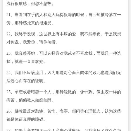
流行很敏感，但忽冷忽热。
21、当看到在乎的人和别人玩得很嗨的时候，自己却被冷落在一
旁，那种感觉真的很难受。
22、我终于发现，这世界上有丰厚的爱，我不能辜负。于是我想
对你说，我爱你，请你倾听。
23、我真羡慕她，可以选择喜欢我或者不喜欢我，而我只一种选
择，就是一直喜欢她。
24、我们不应该流泪，因为那是对心而言肉体的败北也是我们无
法违心而存在的证明。
25、单恋或者暗恋一个人，那种轻微的，像针刺、像虫咬一样的
痛苦，偏偏教人如痴如醉。
26、佛教最反对愁惨、苦恼、悔罪、郁闷等心理状态，认为这些
都是体证真理的障碍。
27、如果上帝要毁灭一个人必先令其疯狂。可我疯狂了这么久为