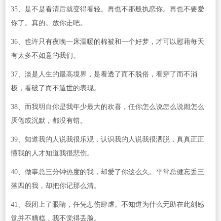
35、是不是看清后就变得看轻。再也不那般执恋你。再也不要爱
你了。真的。放你走吧。
36、也许只有夜晚一床温暖的棉被和一个好梦，才可以慰藉每天
有太多不如意的我们。
37、淡是人生的最高境界，是看透了而不脱俗，看穿了而不消
极，看破了而不遁世的表现。
38、而我明白你是我年少最大的欢喜，任你怎么说怎么说闹怎么
厌倦或沉默，都没有错。
39、知道我的人说我很乐观，认识我的人说我很洒脱，真真正正
懂我的人才知道我很悲伤。
40、做事总三分钟热度的我，却爱了你这么久。平常总健忘丢三
落四的我，却把你记那么清。
41、我闭上了眼睛，任凭悲伤肆虐。不知道为什么无助在此刻感
觉并不糟糕，我不觉得丢脸。