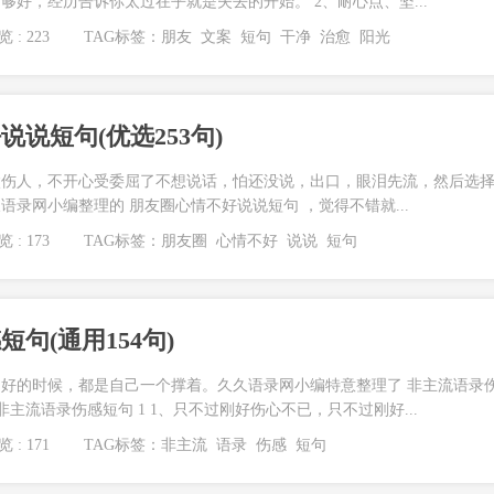
够好，经历告诉你太过在乎就是失去的开始。 2、耐心点、坚...
 : 223
TAG标签：
朋友
文案
短句
干净
治愈
阳光
说短句(优选253句)
太伤人，不开心受委屈了不想说话，怕还没说，出口，眼泪先流，然后选
语录网小编整理的 朋友圈心情不好说说短句 ，觉得不错就...
 : 173
TAG标签：
朋友圈
心情不好
说说
短句
句(通用154句)
好的时候，都是自己一个撑着。久久语录网小编特意整理了 非主流语录
非主流语录伤感短句 1 1、只不过刚好伤心不已，只不过刚好...
 : 171
TAG标签：
非主流
语录
伤感
短句