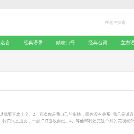
志名言
经典语录
励志口号
经典台词
立志
句
所以我要喜欢十个。2、喜欢你是我自己的事情，跟你没有关系. 我只是说喜
、我们只是朋友，一起打打游戏而已。4、等他帮我还完这个月的花呗就