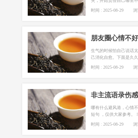
失，开始责怪自己哪里不
时间 : 2025-08-29
浏览
朋友圈心情不好说
生气的时候怕自己说话
己消化自愈。下面是久久
时间 : 2025-08-29
浏览
非主流语录伤感短
哪有什么避风港，心情不
短句 ，仅供大家参考。 
时间 : 2025-08-29
浏览