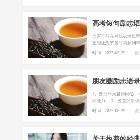
高考短句励志语录
大家平时在寻找语录过程
望能让您节省时间起到帮
时间 : 2025-08-29
浏览
朋友圈励志语录短
1、要把昨天当作回忆，
种能力。 3、过去的靠现
时间 : 2025-08-29
浏览
关于执着的经典