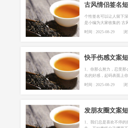
古风情侣签名短句
个性签名可以让人留下
是小编为大家收集的 古风
时间 : 2025-08-29
浏览
快手伤感文案短句
1、你那么努力，忍受那
名的好感，起码表面上你
时间 : 2025-08-29
浏览
发朋友圈文案
1、我们总是喜欢不停的