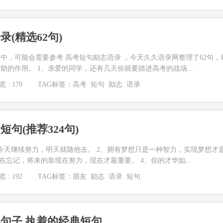
(精选62句)
中，可能会需要参考 高考短句励志语录 ，今天久久语录网整理了62句，
助的作用。 1、亲爱的同学，还有几天你就要踏进高考的战场...
 : 170
TAG标签：
高考
短句
励志
语录
句(推荐324句)
今天继续努力，明天就随他去。 2、拥有梦想只是一种智力，实现梦想才
在忘记，将来的靠现在努力，现在才最重要。 4、你的才华如...
 : 192
TAG标签：
朋友
励志
语录
短句
句子 执着的经典短句