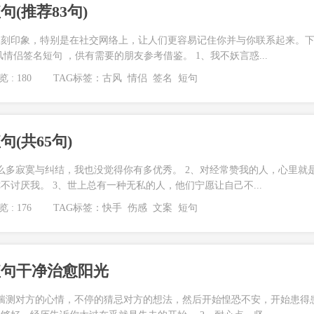
(推荐83句)
深刻印象，特别是在社交网络上，让人们更容易记住你并与你联系起来。
情侣签名短句 ，供有需要的朋友参考借鉴。 1、我不妖言惑...
 : 180
TAG标签：
古风
情侣
签名
短句
(共65句)
么多寂寞与纠结，我也没觉得你有多优秀。 2、对经常赞我的人，心里就
不讨厌我。 3、世上总有一种无私的人，他们宁愿让自己不...
 : 176
TAG标签：
快手
伤感
文案
短句
短句干净治愈阳光
揣测对方的心情，不停的猜忌对方的想法，然后开始惶恐不安，开始患得