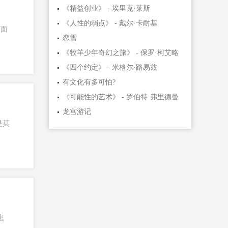
《精益创业》 - 埃里克·莱斯
《人性的弱点》 - 戴尔·卡耐基
下面
恋雪
《牧羊少年奇幻之旅》 - 保罗·柯艾略
《四个约定》 - 米格尔·路易兹
有文化有多可怕?
《可能性的艺术》 - 罗伯特·弗里德曼
龙宫游记
是莫
患