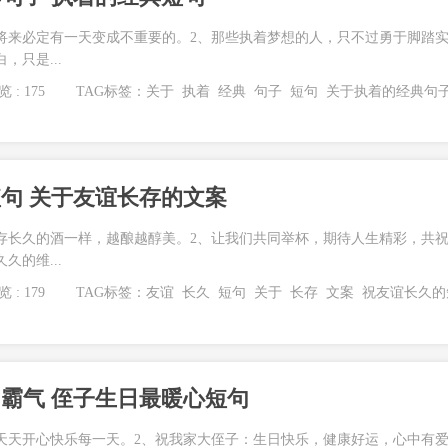
将来必定有一天变成不重要的。2、那些执着梦想的人，只不过勇于脚踏
，只是...
 : 175
TAG标签：
关于
执着
经典
句子
短句
关于执着的经典句
句 关于友谊长存的文案
存长久的酒一样，越酿越醇美。2、让我们共同举杯，期待人生精彩，共
久的维...
 : 179
TAG标签：
友谊
长久
短句
关于
长存
文案
祝友谊长久的
霸气 侄子生日最暖心短句
天天开心快乐每一天。2、祝我家大侄子：生日快乐，健康好运，心中有