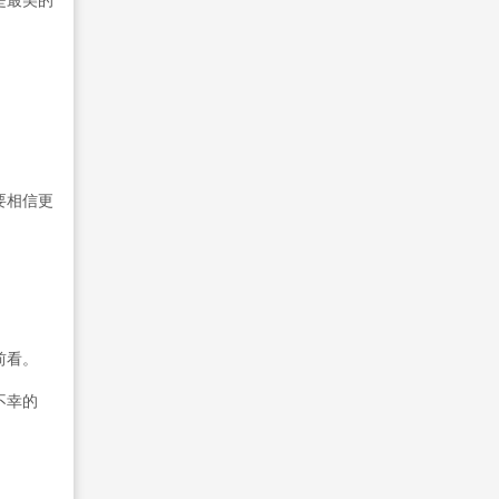
是最美的
要相信更
前看。
不幸的