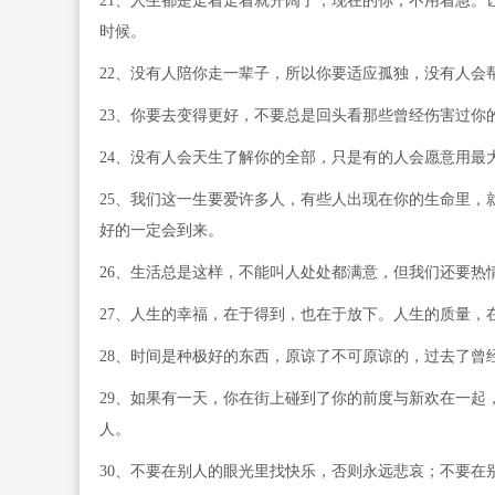
21、人生都是走着走着就开阔了，现在的你，不用着急。
时候。
22、没有人陪你走一辈子，所以你要适应孤独，没有人会
23、你要去变得更好，不要总是回头看那些曾经伤害过你
24、没有人会天生了解你的全部，只是有的人会愿意用最
25、我们这一生要爱许多人，有些人出现在你的生命里，
好的一定会到来。
26、生活总是这样，不能叫人处处都满意，但我们还要热
27、人生的幸福，在于得到，也在于放下。人生的质量，
28、时间是种极好的东西，原谅了不可原谅的，过去了曾
29、如果有一天，你在街上碰到了你的前度与新欢在一起
人。
30、不要在别人的眼光里找快乐，否则永远悲哀；不要在