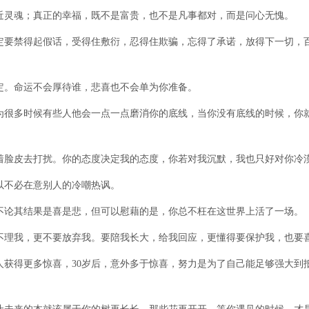
近灵魂；真正的幸福，既不是富贵，也不是凡事都对，而是问心无愧。
定要禁得起假话，受得住敷衍，忍得住欺骗，忘得了承诺，放得下一切，
定。命运不会厚待谁，悲喜也不会单为你准备。
为很多时候有些人他会一点一点磨消你的底线，当你没有底线的时候，你
着脸皮去打扰。你的态度决定我的态度，你若对我沉默，我也只好对你冷
以不必在意别人的冷嘲热讽。
不论其结果是喜是悲，但可以慰藉的是，你总不枉在这世界上活了一场。
不理我，更不要放弃我。要陪我长大，给我回应，更懂得要保护我，也要
的人获得更多惊喜，30岁后，意外多于惊喜，努力是为了自己能足够强大到