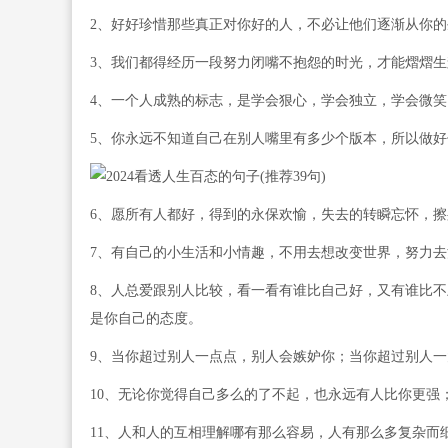
2、好好珍惜那些真正对你好的人，不必让他们逐渐从你
3、我们都得经历一段努力闭嘴不抱怨的时光，才能熠熠
4、一个人成熟的标志，是学会狠心，学会独立，学会微
5、你永远不知道自己在别人嘴里有多少个版本，所以做
6、愿所有人都好，得到的永保欢愉，失去的转瞬忘怀，
7、有自己的小生活和小情趣，不用去想改变世界，努力
8、人总爱跟别人比较，看一看有谁比自己好，又有谁比
是你自己的态度。
9、当你超过别人一点点，别人会嫉妒你；当你超过别人
10、无论你觉得自己多么的了不起，也永远有人比你更强
11、人和人的互相理解哪有那么容易，人有那么多复杂而