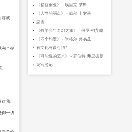
《精益创业》 - 埃里克·莱斯
《人性的弱点》 - 戴尔·卡耐基
百炼成
恋雪
《牧羊少年奇幻之旅》 - 保罗·柯艾略
《四个约定》 - 米格尔·路易兹
有文化有多可怕?
就完全被
《可能性的艺术》 - 罗伯特·弗里德曼
龙宫游记
漠。
喜欢我。
抵御一切