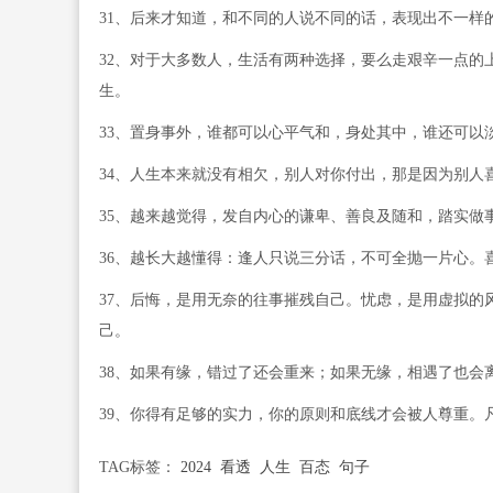
31、后来才知道，和不同的人说不同的话，表现出不一样
32、对于大多数人，生活有两种选择，要么走艰辛一点的
生。
33、置身事外，谁都可以心平气和，身处其中，谁还可以
34、人生本来就没有相欠，别人对你付出，那是因为别人
35、越来越觉得，发自内心的谦卑、善良及随和，踏实做
36、越长大越懂得：逢人只说三分话，不可全抛一片心。
37、后悔，是用无奈的往事摧残自己。忧虑，是用虚拟的
己。
38、如果有缘，错过了还会重来；如果无缘，相遇了也会
39、你得有足够的实力，你的原则和底线才会被人尊重。
TAG标签：
2024
看透
人生
百态
句子