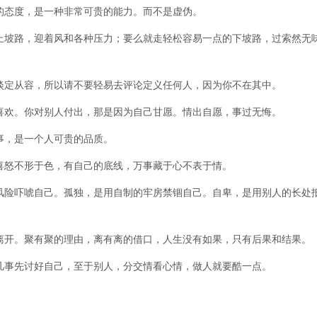
的态度，是一种非常可贵的能力。而不是虚伪。
上坡路，迎着风和各种压力；要么就走轻松容易一点的下坡路，过索然无
淡定从容，所以请不要轻易去评论定义任何人，因为你不在其中。
喜欢。你对别人付出，那是因为自己甘愿。情出自愿，事过无悔。
事，是一个人可贵的品质。
喜怒不形于色，有自己的底线，万事藏于心不表于情。
风险吓唬自己。孤独，是用自制的牢房禁锢自己。自卑，是用别人的长处
离开。聚有聚的理由，离有离的借口，人生没有如果，只有后果和结果。
凡事先讨好自己，至于别人，分交情看心情，做人就要酷一点。