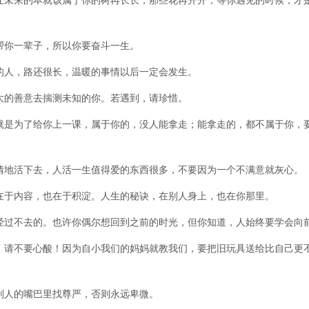
让未来的本就该属于你的树再长长，那些花再开开，等你遇见的时候，才
帮你一辈子，所以你要奋斗一生。
的人，路还很长，温暖的事情以后一定会发生。
大的善意去揣测未知的你。若遇到，请珍惜。
就是为了给你上一课，属于你的，没人能拿走；能拿走的，都不属于你，
情地活下去，人活一生值得爱的东西很多，不要因为一个不满意就灰心。
在于内容，也在于积淀。人生的秘诀，在别人身上，也在你那里。
经过不去的。也许你偶尔想回到之前的时光，但你知道，人始终要学会向
，请不要心酸！因为自小我们的妈妈就教我们，要把旧玩具送给比自己更
别人的嘴巴里找尊严，否则永远卑微。