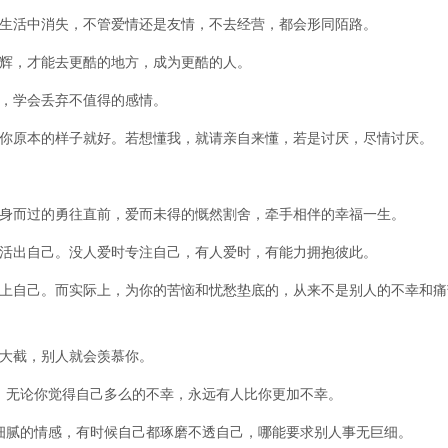
的生活中消失，不管爱情还是友情，不去经营，都会形同陌路。
生辉，才能去更酷的地方，成为更酷的人。
笑，学会丢弃不值得的感情。
好你原本的样子就好。若想懂我，就请亲自来懂，若是讨厌，尽情讨厌。
擦身而过的勇往直前，爱而未得的慨然割舍，牵手相伴的幸福一生。
去活出自己。没人爱时专注自己，有人爱时，有能力拥抱彼此。
不上自己。而实际上，为你的苦恼和忧愁垫底的，从来不是别人的不幸和痛
一大截，别人就会羡慕你。
；无论你觉得自己多么的不幸，永远有人比你更加不幸。
细腻的情感，有时候自己都琢磨不透自己，哪能要求别人事无巨细。