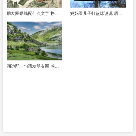
朋友圈晒钱配什么文字 挣钱发朋友圈的精美句子
妈妈看儿子打篮球说说 晒娃打篮球的句子
湖边配一句话发朋友圈 感受湖边的美景说说