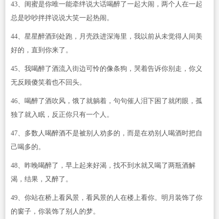
43、闺蜜是你唯一能牵绊说大话喝醉了一起大闹，两个人在一起
总是吵吵拌拌说说大笑一起热闹。
44、星星醉酒到处跑，月壳跌进深海里，我以前从未觉得人间美
好的，直到你来了。
45、我喝醉了酒流入街边可怜的像条狗，哭着告诉你别走，你义
无反顾傻笑着也不回头。
46、喝醉了酒吹风，饿了就躺着，句句催人泪下困了就闭眼，孤
独了就入眠，反正你只有一个人。
47、多数人喝醉酒不是被别人劝多的，而是在劝别人喝酒时把自
己喝多的。
48、昨晚喝醉了，早上起来好渴，找不到水就又喝了两瓶酒解
渴，结果，又醉了。
49、你站在桥上看风景，看风景的人在楼上看你。明月装饰了你
的窗子，你装饰了别人的梦。