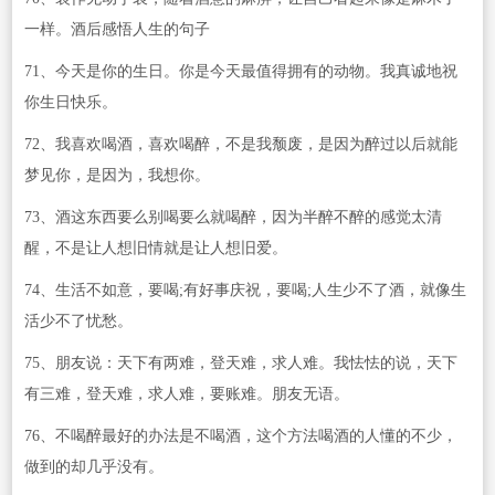
一样。酒后感悟人生的句子
71、今天是你的生日。你是今天最值得拥有的动物。我真诚地祝
你生日快乐。
72、我喜欢喝酒，喜欢喝醉，不是我颓废，是因为醉过以后就能
梦见你，是因为，我想你。
73、酒这东西要么别喝要么就喝醉，因为半醉不醉的感觉太清
醒，不是让人想旧情就是让人想旧爱。
74、生活不如意，要喝;有好事庆祝，要喝;人生少不了酒，就像生
活少不了忧愁。
75、朋友说：天下有两难，登天难，求人难。我怯怯的说，天下
有三难，登天难，求人难，要账难。朋友无语。
76、不喝醉最好的办法是不喝酒，这个方法喝酒的人懂的不少，
做到的却几乎没有。