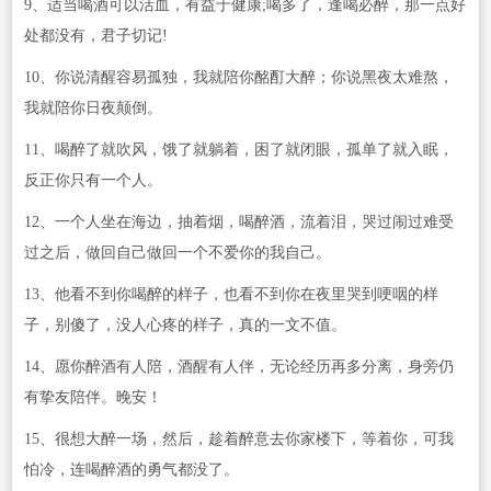
9、适当喝酒可以活血，有益于健康;喝多了，逢喝必醉，那一点好
处都没有，君子切记!
10、你说清醒容易孤独，我就陪你酩酊大醉；你说黑夜太难熬，
我就陪你日夜颠倒。
11、喝醉了就吹风，饿了就躺着，困了就闭眼，孤单了就入眠，
反正你只有一个人。
12、一个人坐在海边，抽着烟，喝醉酒，流着泪，哭过闹过难受
过之后，做回自己做回一个不爱你的我自己。
13、他看不到你喝醉的样子，也看不到你在夜里哭到哽咽的样
子，别傻了，没人心疼的样子，真的一文不值。
14、愿你醉酒有人陪，酒醒有人伴，无论经历再多分离，身旁仍
有挚友陪伴。晚安！
15、很想大醉一场，然后，趁着醉意去你家楼下，等着你，可我
怕冷，连喝醉酒的勇气都没了。