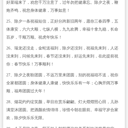
好菜端来了，劝您千万注意了，过年勿把健康忘。除夕之夜，鞭
炮齐鸣，祝您身体健康，万事如意！
25、除夕一条祝福短信，正好分跨新旧两年，愿你三春四季，五
体康安，六六大顺，七纵八横，九九欢腾，幸福十拿九稳，长命
百岁，千顺万顺。祝虎年快乐！
26、瑞龙还没走，金蛇送福到，除夕还没到，祝福先来到，人还
没来到，问候先来到，春节还没来到，好运先来到，在此提前祝
你：春节快乐！万事顺利！
27、除夕之夜盼团圆，不远万里来团圆，别的祝福咱不送，祝你
全家都团圆；身体健康人康健，快快乐乐有一年；心胸开阔万事
顺，福寿团圆过大年！
28、烟花灼灼绽笑颜，举目欣赏乐翩翩。灯火熠熠照心田，儿孙
满堂沐团圆。把酒颜欢情绵绵，珍惜今朝在眼前。幸福守岁合家
欢，除夕快乐乐无限。