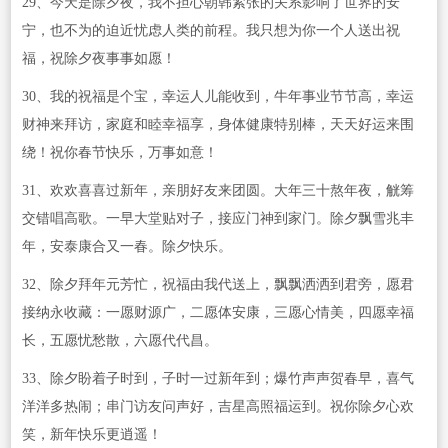
29、今天是除夕夜，我不担心朝韩紧张的关系影响了世界的安
宁，也不为的迫近忧虑人类的前程。我只想为你一个人送出祝
福，祝除夕夜事事如愿！
30、我的祝福是个宝，幸运人儿能收到，牛年事业节节高，幸运
财神来拜访，家庭和睦幸福享，身体健康特别棒，天天好运来围
绕！祝你春节快乐，万事如意！
31、欢欢喜喜过新年，亲朋好友来团圆。大年三十熬年夜，觥筹
交错唱高歌。一早大堂贴对子，接应门神到家门。除夕飘雪兆丰
年，安泰康合又一春。除夕快乐。
32、除夕拜年元芳忙，祝福由我代送上，飘飘洒洒到君旁，愿君
接纳永收藏：一愿财源广，二愿体安康，三愿心情美，四愿幸福
长，五愿忧愁散，六愿代代昌。
33、除夕盼着子时到，子时一过新年到；爆竹声声贺春早，喜气
洋洋多热闹；串门访友问声好，吉星高照福运到。祝你除夕心欢
笑，新年快乐更逍遥！