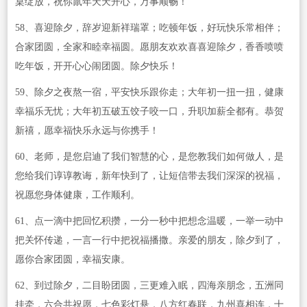
桌绽放，祝你鼠年天天开心，万事顺畅！
58、喜迎除夕，辞岁迎新祥瑞罩；吃顿年饭，好玩快乐常相伴；
合家团圆，全家和睦幸福圆。愿朋友欢欢喜喜迎除夕，香香喷喷
吃年饭，开开心心闹团圆。除夕快乐！
59、除夕之夜熬一宿，平安快乐跟你走；大年初一扭一扭，健康
幸福乐无忧；大年初五破五饺子咬一口，升职加薪全都有。恭贺
新禧，愿幸福快乐永远与你携手！
60、老师，是您启迪了我们智慧的心，是您教我们如何做人，是
您给我们谆谆教诲，新年快到了，让短信带去我们深深的祝福，
祝愿您身体健康，工作顺利。
61、点一滴中把回忆积攒，一分一秒中把想念温暖，一举一动中
把关怀传递，一言一行中把祝福播撒。亲爱的朋友，除夕到了，
愿你合家团圆，幸福安康。
62、到过除夕，二目盼团圆，三更难入眠，四海亲朋念，五洲同
挂牵，六合共祝愿，七色彩灯悬，八方红春联，九州喜相连，十