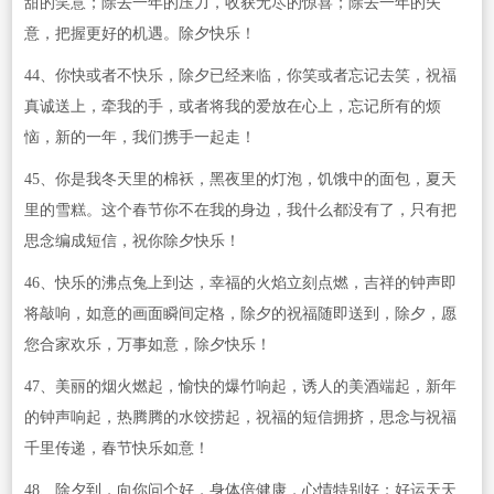
甜的笑意；除去一年的压力，收获无尽的惊喜；除去一年的失
意，把握更好的机遇。除夕快乐！
44、你快或者不快乐，除夕已经来临，你笑或者忘记去笑，祝福
真诚送上，牵我的手，或者将我的爱放在心上，忘记所有的烦
恼，新的一年，我们携手一起走！
45、你是我冬天里的棉袄，黑夜里的灯泡，饥饿中的面包，夏天
里的雪糕。这个春节你不在我的身边，我什么都没有了，只有把
思念编成短信，祝你除夕快乐！
46、快乐的沸点兔上到达，幸福的火焰立刻点燃，吉祥的钟声即
将敲响，如意的画面瞬间定格，除夕的祝福随即送到，除夕，愿
您合家欢乐，万事如意，除夕快乐！
47、美丽的烟火燃起，愉快的爆竹响起，诱人的美酒端起，新年
的钟声响起，热腾腾的水饺捞起，祝福的短信拥挤，思念与祝福
千里传递，春节快乐如意！
48、除夕到，向你问个好，身体倍健康，心情特别好；好运天天