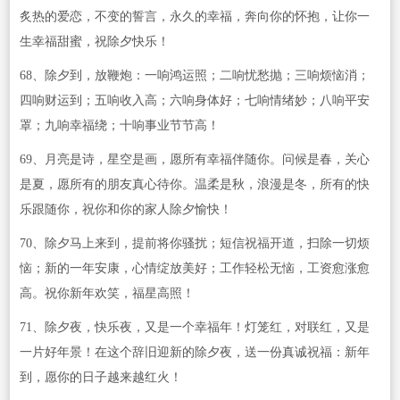
炙热的爱恋，不变的誓言，永久的幸福，奔向你的怀抱，让你一
生幸福甜蜜，祝除夕快乐！
68、除夕到，放鞭炮：一响鸿运照；二响忧愁抛；三响烦恼消；
四响财运到；五响收入高；六响身体好；七响情绪妙；八响平安
罩；九响幸福绕；十响事业节节高！
69、月亮是诗，星空是画，愿所有幸福伴随你。问候是春，关心
是夏，愿所有的朋友真心待你。温柔是秋，浪漫是冬，所有的快
乐跟随你，祝你和你的家人除夕愉快！
70、除夕马上来到，提前将你骚扰；短信祝福开道，扫除一切烦
恼；新的一年安康，心情绽放美好；工作轻松无恼，工资愈涨愈
高。祝你新年欢笑，福星高照！
71、除夕夜，快乐夜，又是一个幸福年！灯笼红，对联红，又是
一片好年景！在这个辞旧迎新的除夕夜，送一份真诚祝福：新年
到，愿你的日子越来越红火！