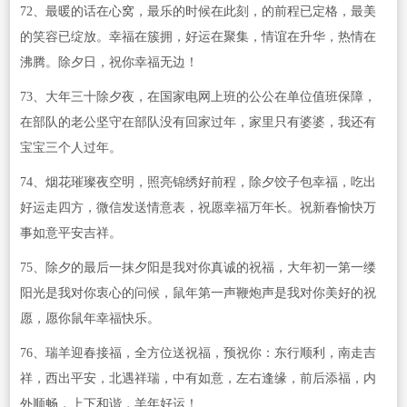
72、最暖的话在心窝，最乐的时候在此刻，的前程已定格，最美
的笑容已绽放。幸福在簇拥，好运在聚集，情谊在升华，热情在
沸腾。除夕日，祝你幸福无边！
73、大年三十除夕夜，在国家电网上班的公公在单位值班保障，
在部队的老公坚守在部队没有回家过年，家里只有婆婆，我还有
宝宝三个人过年。
74、烟花璀璨夜空明，照亮锦绣好前程，除夕饺子包幸福，吃出
好运走四方，微信发送情意表，祝愿幸福万年长。祝新春愉快万
事如意平安吉祥。
75、除夕的最后一抹夕阳是我对你真诚的祝福，大年初一第一缕
阳光是我对你衷心的问候，鼠年第一声鞭炮声是我对你美好的祝
愿，愿你鼠年幸福快乐。
76、瑞羊迎春接福，全方位送祝福，预祝你：东行顺利，南走吉
祥，西出平安，北遇祥瑞，中有如意，左右逢缘，前后添福，内
外顺畅，上下和谐，羊年好运！