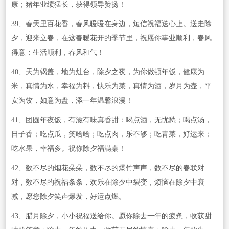
康；猪年业绩猛长，获得领导赞扬！
39、春天里百花香，春风暖暖在身边，短信祝福送心上。送走除
夕，迎来立春，在这春暖花开的季节里，祝愿你事业顺利，春风
得意；生活顺利，春风和气！
40、天为锅盖，地为灶台，除夕之夜，为你做顿年饭，健康为
米，真情为水，幸福为料，快乐为菜，真情为酒，岁月为壶，平
安为饺，如意为盘，添一年温馨浪漫！
41、团圆年夜饭，有滋有味真香甜：喝点酒，无忧愁；喝点汤，
日子香；吃点瓜，笑哈哈；吃点肉，乐不够；吃青菜，好运来；
吃水果，幸福多。祝你除夕福满桌！
42、数不尽的烟花朵朵，数不尽的爆竹声声，数不尽的春联对
对，数不尽的祝福条条，欢乐在除夕中裂变，烦恼在除夕中衰
减，愿您除夕笑声爆发，好运点燃。
43、腊月除夕，小小祝福送给你。愿你除去一年的疲惫，收获甜