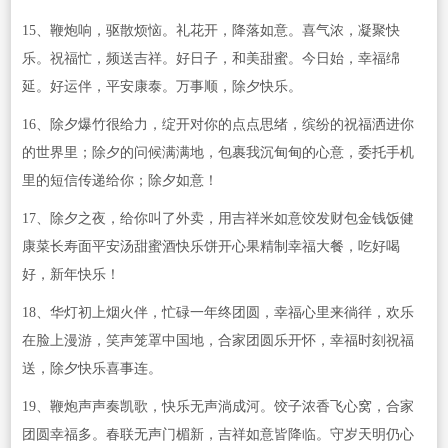
15、鞭炮响，驱散烦恼。礼花开，降落如意。喜气浓，凝聚快
乐。祝福忙，频送吉祥。好日子，和美甜蜜。今日始，幸福绵
延。好运伴，平安康泰。万事顺，除夕快乐。
16、除夕爆竹很给力，绽开对你的点点思绪，缤纷的祝福洒进你
的世界里；除夕的问候满满地，包裹我沉甸甸的心意，委托手机
里的短信传递给你；除夕如意！
17、除夕之夜，给你叫了外卖，用吉祥米如意饺发财包金钱饭健
康菜长寿面平安汤甜蜜酒快乐饼开心果精制幸福大餐，吃好喝
好，新年快乐！
18、华灯初上烟火伴，忙碌一年终团圆，幸福心里来徜徉，欢乐
在脸上漫游，笑声笼罩中国地，合家团圆乐开怀，幸福时刻祝福
送，除夕快乐喜事连。
19、鞭炮声声奏凯歌，快乐无声淌成河。饺子浓香飞心窝，合家
团圆幸福多。春联无声门楣新，吉祥如意皆降临。守岁天明仍心