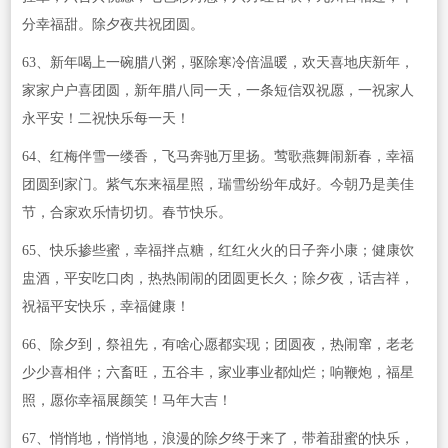
分幸福甜。除夕夜共祝团圆。
63、新年喝上一碗腊八粥，驱除寒冷倍温暖，欢天喜地庆新年，
家家户户喜团圆，新年腊八同一天，一条短信双祝愿，一祝家人
永平安！二祝快乐每一天！
64、红梅伴雪一缕香，飞马奔驰万里扬。莺歌燕舞闹新春，幸福
团圆到家门。紫气东来福星照，瑞雪纷纷年成好。今朝乃是美佳
节，合家欢乐情切切。春节快乐。
65、快乐掺些蜜，幸福拌点糖，红红火火的日子奔小康；健康饮
盅酒，平安吃口肉，热热闹闹的团圆更长久；除夕夜，话吉祥，
祝福平安快乐，幸福健康！
66、除夕到，祭祖先，有啥心愿都实现；团圆夜，热闹窜，老老
少少喜相伴；六畜旺，五谷丰，家业事业都灿烂；响鞭炮，福星
照，愿你幸福展颜笑！马年大吉！
67、悄悄地，悄悄地，浪漫的除夕终于来了，带着甜蜜的快乐，