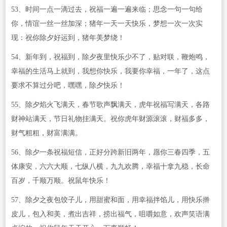
53、时间一点一滴过去，祝福一遍一遍来临；思念一句一句给
你，情谊一丝一丝加深；猪年一天一天快乐，梦想一次一次实
现：祝你除夕好运到，猪年美梦绕！
54、新年到，祝福到，除夕夜里快乐少不了，贴对联，鞭炮鸣，
幸福的生活马上就到，我想你快乐，我要你幸福，一年了，这点
要求不算过分吧，嘿嘿，除夕快乐！
55、除夕焰火飞满天，春节歌声飘满天，虎年祝福写满天，各路
财神站满天，节日礼物挂满天。祝你虎年财源滚滚，财福多多，
财气粗粗，财富满满。
56、除夕一条祝福短信，正好分跨新旧两年，愿你三春四季，五
体康安，六六大顺，七纵八横，九九欢腾，幸福十拿九稳，长命
百岁，千顺万顺。祝鼠年快乐！
57、除夕之夜包饺子儿，用甜蜜和面，用幸福拌馅儿，用快乐擀
皮儿，包入和美，煮出吉祥，捞出福气，咀嚼如意，欢声笑语满