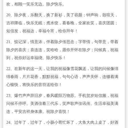
欢，相顾一笑乐无边。除夕快乐。
20、除夕夜，乐翻天，换了新衫，美了容颜；钟声响，鼓喧天，
吉祥降临，快乐无眠；煮水饺，看春晚，全家欢笑，喜庆团圆；
短信发，祝福达，幸福今宵，给你拜年！
21、惦记深，情意浓，伴着除夕传思念；字带情，句带意，带着
除夕的喜庆；喜连连，笑哈哈，愿你开怀在除夕；问候真，祝福
到，祝你好运幸福绕。除夕快乐！
22、在新年的这一天，让我的祝福像雪花飘送，让我的问候像绵
绵春雨，片片花香，默默祝福，句句心语，声声关怀，连缀着满
心愉快，将快乐的音符送给你！
23、爆竹声声辞旧岁，春风暖阳万物苏。手机贺岁短信频，祝福
问候不停呼。美酒佳肴三代乐，笑声歌声佳讯传。生活幸福美满
连，平安吉祥身体康。祝除夕喜悦！
24、过年了，过年了，小肠小胃忙坏了，大鱼大肉上桌了，好酒