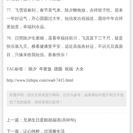
77、飞雪迎春到，春节喜气来。除夕鞭炮放，吉祥饺子吃。迎来
一年好运气，开心团圆过大年。短信发出祝福送，愿你牛年吉祥
更如意，幸福到永远。
78、日照除夕生紫烟，遥看幸福挂前川，飞流直下三千尺，疑是
快乐落九天。横看健康竖平安，远近高低各好运，不识元旦真面
目，只缘未收我短信。新春快乐！
TAG标签：
除夕
年夜饭
团圆
祝福
大全
http://www.lizhipu.com/read-7415.html
郑重声明：部分文章来源于网络，仅作为参考，如果网站中图片和文字侵
犯了您的版权，请联系我们处理！
上一篇：
兄弟生日蛋糕祝福语(共80句)
下一篇：
让心纯粹，过清雅生活