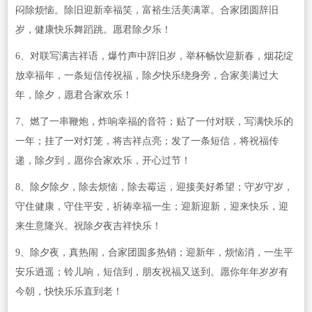
闷除烦恼。除旧迎新幸福笑，富裕生活美满罩。合家团圆辞旧
岁，健康快乐舞蹈跳。愿君除夕乐！
6、对联写满吉祥语，爆竹声中辞旧岁，举杯畅饮迎新春，烟花绽
放幸福年，一条短信传祝福，除夕快乐绕身旁，合家美满过大
年，除夕，愿君合家欢乐！
7、燃了一串鞭炮，炸响幸福的音符；贴了一付对联，写满快乐的
一年；挂了一对灯笼，将吉祥点亮；发了一条短信，将祝福传
递，除夕到，愿你合家欢乐，开心过节！
8、除夕除夕，除去烦恼，除去霉运，迎接美好希望；守岁守岁，
守住健康，守住平安，祈祷幸福一生；迎新迎新，迎来快乐，迎
来生意隆兴。祝除夕夜吉祥快乐！
9、除夕夜，真热闹，合家团圆多热销；迎新年，烦恼消，一生平
安乐逍遥；铃儿响，短信到，朋友祝福又送到。愿你年年岁岁有
今朝，快快乐乐直到老！