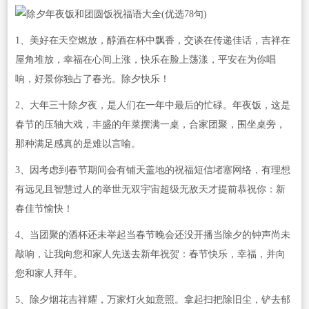
1、美好在天空燃放，醇酒在杯中飘香，交谈在传递佳话，吉祥在
屋角堆放，幸福在心间上涨，快乐在脸上荡漾，平安在为你唱
响，好景你独占了春光。除夕快乐！
2、大年三十除夕夜，是人们在一年中最后的忙碌。年夜饭，这是
春节的压轴大戏，丰盛的年菜摆满一桌，合家团聚，围坐桌旁，
那种满足感真的是难以言喻。
3、因考虑到春节期间会有铺天盖地的祝福短信堵塞网络，有理想
有远见且智慧过人的举世无双宇宙超级无敌天才提前恭祝你：新
春佳节愉快！
4、当团聚的酒杯还未举起当春节晚会还没开播当除夕的钟声尚未
敲响，让我向您和家人先送去新年祝贺：春节快乐，幸福，并向
您和家人拜年。
5、除夕烟花吉祥耀，万家灯火如意照。拿起扫把除旧尘，铲去郁