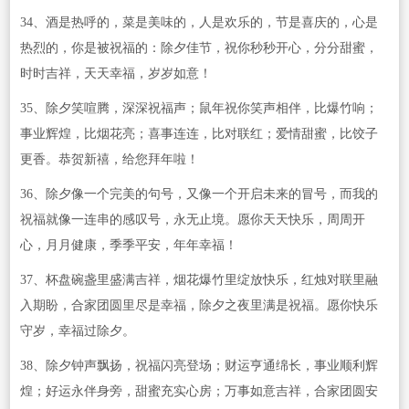
34、酒是热呼的，菜是美味的，人是欢乐的，节是喜庆的，心是
热烈的，你是被祝福的：除夕佳节，祝你秒秒开心，分分甜蜜，
时时吉祥，天天幸福，岁岁如意！
35、除夕笑喧腾，深深祝福声；鼠年祝你笑声相伴，比爆竹响；
事业辉煌，比烟花亮；喜事连连，比对联红；爱情甜蜜，比饺子
更香。恭贺新禧，给您拜年啦！
36、除夕像一个完美的句号，又像一个开启未来的冒号，而我的
祝福就像一连串的感叹号，永无止境。愿你天天快乐，周周开
心，月月健康，季季平安，年年幸福！
37、杯盘碗盏里盛满吉祥，烟花爆竹里绽放快乐，红烛对联里融
入期盼，合家团圆里尽是幸福，除夕之夜里满是祝福。愿你快乐
守岁，幸福过除夕。
38、除夕钟声飘扬，祝福闪亮登场；财运亨通绵长，事业顺利辉
煌；好运永伴身旁，甜蜜充实心房；万事如意吉祥，合家团圆安