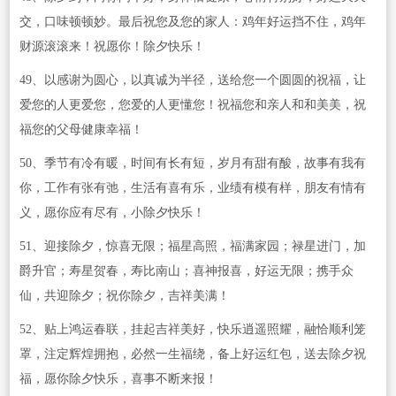
交，口味顿顿妙。最后祝您及您的家人：鸡年好运挡不住，鸡年
财源滚滚来！祝愿你！除夕快乐！
49、以感谢为圆心，以真诚为半径，送给您一个圆圆的祝福，让
爱您的人更爱您，您爱的人更懂您！祝福您和亲人和和美美，祝
福您的父母健康幸福！
50、季节有冷有暖，时间有长有短，岁月有甜有酸，故事有我有
你，工作有张有弛，生活有喜有乐，业绩有模有样，朋友有情有
义，愿你应有尽有，小除夕快乐！
51、迎接除夕，惊喜无限；福星高照，福满家园；禄星进门，加
爵升官；寿星贺春，寿比南山；喜神报喜，好运无限；携手众
仙，共迎除夕；祝你除夕，吉祥美满！
52、贴上鸿运春联，挂起吉祥美好，快乐逍遥照耀，融恰顺利笼
罩，注定辉煌拥抱，必然一生福绕，备上好运红包，送去除夕祝
福，愿你除夕快乐，喜事不断来报！