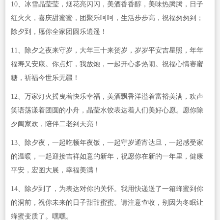
10、冰雪晶莹莹，烟花亮闪闪，美酒香香醇，美味热腾腾，日子
红火火，喜庆甜蜜蜜，团聚乐呵呵，生活步步高，祝福匆匆到；
除夕到，愿你全家团圆乐逍遥！
11、除夕之夜来守岁，大年三十来贺岁，岁岁平安吉星照，年年
福寿又安康。你点灯，我放炮，一起开心多热闹。祝福心情赛蜜
糖，祈福今世乐无疆！
12、万家灯火摇曳着快乐幸福，美酒飘香洋溢着富裕美满，欢声
笑语荡漾着团圆的小舟，晶莹水饺表达着人们美好心愿。愿你除
夕阖家欢，陪伴二老到天亮！
13、除夕夜，一起吃顿年夜饭，一起守岁通宵达旦，一起感受家
的温暖，一起迎接吉祥如意的新年，祝愿你在新的一年里，健康
平安，宏图大展，幸福美满！
14、除夕到了，为表达对你的关怀。我用快递送了一箱蜂蜜到你
的洞前，祝你未来的日子甜甜蜜蜜。请注意查收，别因为冬眠让
蜂蜜变质了。嘿嘿。