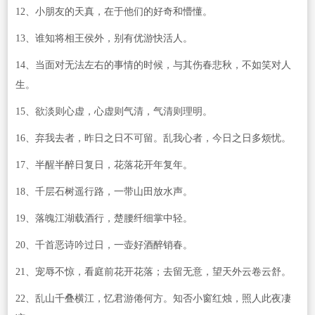
12、小朋友的天真，在于他们的好奇和懵懂。
13、谁知将相王侯外，别有优游快活人。
14、当面对无法左右的事情的时候，与其伤春悲秋，不如笑对人
生。
15、欲淡则心虚，心虚则气清，气清则理明。
16、弃我去者，昨日之日不可留。乱我心者，今日之日多烦忧。
17、半醒半醉日复日，花落花开年复年。
18、千层石树遥行路，一带山田放水声。
19、落魄江湖载酒行，楚腰纤细掌中轻。
20、千首恶诗吟过日，一壶好酒醉销春。
21、宠辱不惊，看庭前花开花落；去留无意，望天外云卷云舒。
22、乱山千叠横江，忆君游倦何方。知否小窗红烛，照人此夜凄