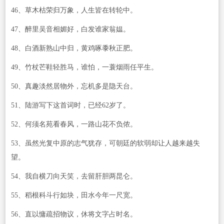
46、草木枯荣归万象，人生皆在转轮中。
47、醉里吴音相媚好，白发谁家翁媪。
48、白酒新熟山中归，黄鸡啄黍秋正肥。
49、竹杖芒鞋轻胜马，谁怕，一蓑烟雨任平生。
50、真趣淡然居物外，忘机多是隐天台。
51、陆游写下这首词时，已经62岁了。
52、何须名苑看春风，一路山花不负侬。
53、虽然光复中原的志气犹存，可朝廷的软弱却让人越来越失
望。
54、我自横刀向天笑，去留肝胆两昆仑。
55、稻根科斗行如块，田水今年一尺宽。
56、直以慵疏招物议，休将文字占时名。