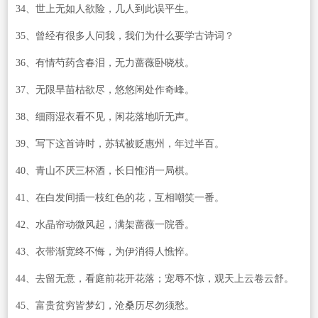
34、世上无如人欲险，几人到此误平生。
35、曾经有很多人问我，我们为什么要学古诗词？
36、有情芍药含春泪，无力蔷薇卧晓枝。
37、无限旱苗枯欲尽，悠悠闲处作奇峰。
38、细雨湿衣看不见，闲花落地听无声。
39、写下这首诗时，苏轼被贬惠州，年过半百。
40、青山不厌三杯酒，长日惟消一局棋。
41、在白发间插一枝红色的花，互相嘲笑一番。
42、水晶帘动微风起，满架蔷薇一院香。
43、衣带渐宽终不悔，为伊消得人憔悴。
44、去留无意，看庭前花开花落；宠辱不惊，观天上云卷云舒。
45、富贵贫穷皆梦幻，沧桑历尽勿须愁。