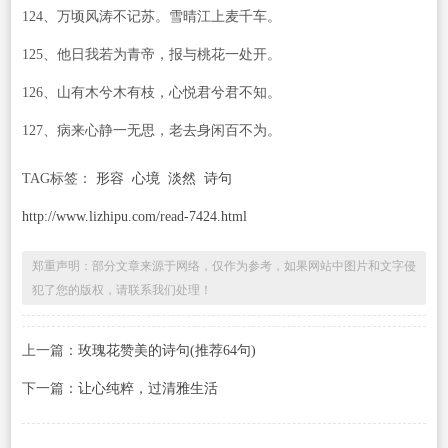
124、万顷风涛不记苏。雪晴江上麦千车。
125、他日我若为青帝，报与桃花一处开。
126、山有木兮木有枝，心悦君兮君不知。
127、病来心静一无思，老去身闲百不为。
TAG标签：
形容
心境
淡然
诗句
http://www.lizhipu.com/read-7424.html
郑重声明：部分文章来源于网络，仅作为参考，如果网站中图片和文字侵
犯了您的版权，请联系我们处理！
上一篇：
玫瑰花赞美的诗句(推荐64句)
下一篇：
让心纯粹，过清雅生活