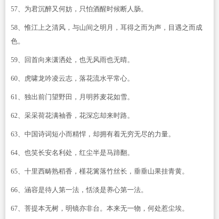
57、为君沉醉又何妨，只怕酒醒时候断人肠。
58、惟江上之清风，与山间之明月，耳得之而为声，目遇之而成
色。
59、回首向来潇洒处，也无风雨也无晴。
60、虎啸龙吟凌云志，落花流水平常心。
61、独出前门望野田，月明荞麦花如雪。
62、采采荷花满袖香，花深忘却来时路。
63、中国诗词短小而精悍，却拥有着无穷无尽的力量。
64、也笑长安名利处，红尘半是马蹄翻。
65、十里西畴熟稻香，槿花篱落竹丝长，垂垂山果挂青黄。
66、涵容是待人第一法，恬淡是养心第一法。
67、菩提本无树，明镜亦非台。本来无一物，何处惹尘埃。