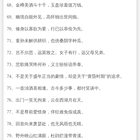
68、金樽美酒斗十千，玉盘珍羞值万钱。
69、幽境自能外见，高怀独出世间痴。
70、修身以寡欲为要，行已以恭俭为先。
71、童孙未解供耕织，也傍桑阴学种瓜。
72、岂不尔思，远莫致之。女子有行，远父母兄弟。
73、悲歌痛哭终何补，义士纷纷说帝泰。
74、不是关于盛年正当的豪情，却是关于“黄昏时期”的追求。
75、一壶浊酒喜相逢。古今多少事，都付笑谈中。
76、出门一笑无拘束，云在西湖月在天。
77、不是尊前爱惜身，佯狂难免假成真。
78、回首向来萧瑟处，也无风雨也无晴。
79、野外映山红满眼，杜鹃烂漫带青溪。