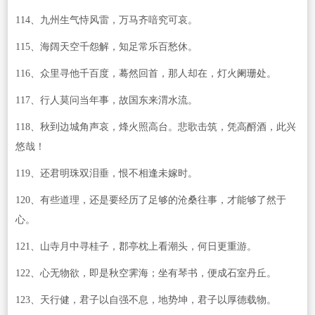
114、九州生气恃风雷，万马齐喑究可哀。
115、海阔天空千怨解，知足常乐百愁休。
116、众里寻他千百度，蓦然回首，那人却在，灯火阑珊处。
117、行人莫问当年事，故国东来渭水流。
118、秋到边城角声哀，烽火照高台。悲歌击筑，凭高酹酒，此兴
悠哉！
119、还君明珠双泪垂，恨不相逢未嫁时。
120、有些道理，还是要经历了足够的沧桑往事，才能够了然于
心。
121、山寺月中寻桂子，郡亭枕上看潮头，何日更重游。
122、心无物欲，即是秋空霁海；坐有琴书，便成石室丹丘。
123、天行健，君子以自强不息，地势坤，君子以厚德载物。