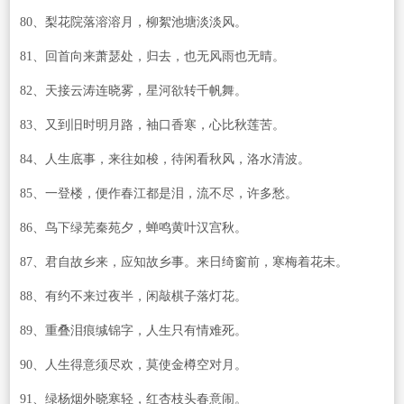
80、梨花院落溶溶月，柳絮池塘淡淡风。
81、回首向来萧瑟处，归去，也无风雨也无晴。
82、天接云涛连晓雾，星河欲转千帆舞。
83、又到旧时明月路，袖口香寒，心比秋莲苦。
84、人生底事，来往如梭，待闲看秋风，洛水清波。
85、一登楼，便作春江都是泪，流不尽，许多愁。
86、鸟下绿芜秦苑夕，蝉鸣黄叶汉宫秋。
87、君自故乡来，应知故乡事。来日绮窗前，寒梅着花未。
88、有约不来过夜半，闲敲棋子落灯花。
89、重叠泪痕缄锦字，人生只有情难死。
90、人生得意须尽欢，莫使金樽空对月。
91、绿杨烟外晓寒轻，红杏枝头春意闹。