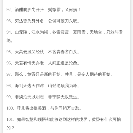
92、酒酣胸胆尚开张，鬓微霜，又何妨！
93、穷达皆为身外名，公侯可废刀头取。
94、山无陵，江水为竭，冬雷震震，夏雨雪，天地合，乃敢与君
绝。
95、天高云淡又经秋，不吝青春吝白头。
96、天若有情天亦老，人间正道是沧桑。
97、那么，黄昏只是新的开始。并且，是令人期待的开始。
98、海到天边天作岸，山登绝顶我为峰。
99、非淡泊无以明志，非宁静无以致远。
100、呼儿将出换美酒，与你同销万古愁。
101、如果智慧和领悟都能够达到这样的境界，黄昏有什么可怕
的？