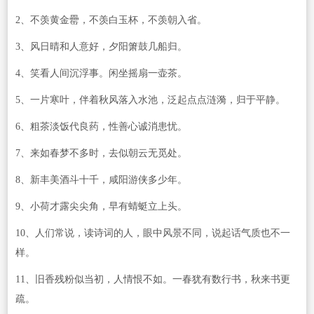
2、不羡黄金罍，不羡白玉杯，不羡朝入省。
3、风日晴和人意好，夕阳箫鼓几船归。
4、笑看人间沉浮事。闲坐摇扇一壶茶。
5、一片寒叶，伴着秋风落入水池，泛起点点涟漪，归于平静。
6、粗茶淡饭代良药，性善心诚消患忧。
7、来如春梦不多时，去似朝云无觅处。
8、新丰美酒斗十千，咸阳游侠多少年。
9、小荷才露尖尖角，早有蜻蜓立上头。
10、人们常说，读诗词的人，眼中风景不同，说起话气质也不一
样。
11、旧香残粉似当初，人情恨不如。一春犹有数行书，秋来书更
疏。