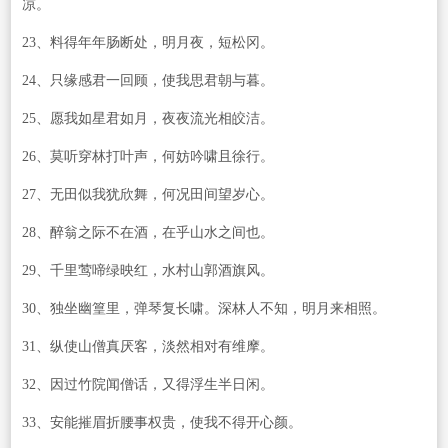
凉。
23、料得年年肠断处，明月夜，短松冈。
24、只缘感君一回顾，使我思君朝与暮。
25、愿我如星君如月，夜夜流光相皎洁。
26、莫听穿林打叶声，何妨吟啸且徐行。
27、无田似我犹欣舞，何况田间望岁心。
28、醉翁之际不在酒，在乎山水之间也。
29、千里莺啼绿映红，水村山郭酒旗风。
30、独坐幽篁里，弹琴复长啸。深林人不知，明月来相照。
31、纵使山僧真厌客，淡然相对有维摩。
32、因过竹院闻僧话，又得浮生半日闲。
33、安能摧眉折腰事权贵，使我不得开心颜。