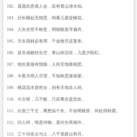
102、逍遥此意谁人会，应有青山渌水知。
103、日长睡起无情思，闲看儿童捉柳花。
104、人生在世不称意，明朝散发寻扁舟。
105、天生我材必有用，千金散尽还复来。
106、是非成败转头空，青山依旧在，几度夕阳红。
107、他生莫做有情痴，人间无地着相思。
108、今夜月明人尽望，不知秋思落谁家。
109、桃花流水窅然去，别有天地非人间。
110、今古恨，几千般，只应离合是悲欢。
111、白发三千丈，离愁似个长。不知明镜里，何处得秋霜。
112、问人间，情是何物。直叫生死相许。
113、三十功名尘与土，八千里路云和月。