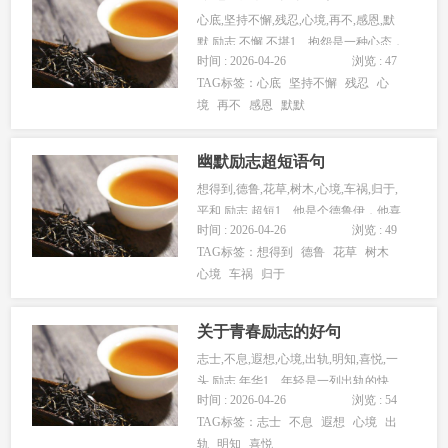
心底,坚持不懈,残忍,心境,再不,感恩,默
默,励志,不懈,不堪1、抱怨是一种心态，
时间 : 2026-04-26
浏览 : 47
抱怨生活的不堪，只...
TAG标签：
心底
坚持不懈
残忍
心
境
再不
感恩
默默
幽默励志超短语句
想得到,德鲁,花草,树木,心境,车祸,归于,
平和,励志,超短1、他是个德鲁伊，他喜
时间 : 2026-04-26
浏览 : 49
欢大自然，他喜欢一...
TAG标签：
想得到
德鲁
花草
树木
心境
车祸
归于
关于青春励志的好句
志士,不息,遐想,心境,出轨,明知,喜悦,一
头,励志,年华1、年轻是一列出轨的快
时间 : 2026-04-26
浏览 : 54
车，明知道自己会一头...
TAG标签：
志士
不息
遐想
心境
出
轨
明知
喜悦