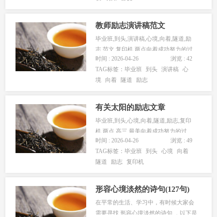
教师励志演讲稿范文
毕业班,到头,演讲稿,心境,向着,隧道,励
志,范文,复印机,两点向着成功努力的过
时间 : 2026-04-26
浏览 : 42
程，乍一看，就像一条...
TAG标签：
毕业班
到头
演讲稿
心
境
向着
隧道
励志
有关太阳的励志文章
毕业班,到头,心境,向着,隧道,励志,复印
机,两点,高三,最美向着成功努力的过
时间 : 2026-04-26
浏览 : 49
程，乍一看，就像一条黑...
TAG标签：
毕业班
到头
心境
向着
隧道
励志
复印机
形容心境淡然的诗句(127句)
在平常的生活、学习中，有时候大家会
需要寻找 形容心境淡然的诗句 ，以下是