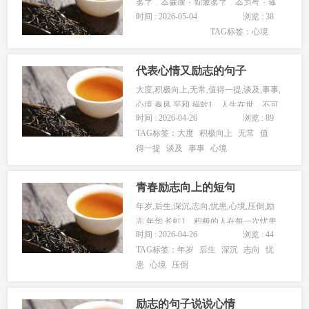
多了，会麻痹；别离多了，会习气；换
时间 : 2026-05-04
浏览 : 38
恋人多了，会对比；到最终，你不会再
TAG标签：
心境
信任爱情；你会妄自菲薄；你会酒囊饭
袋；你会与你不爱的人成婚，就这样过
一辈子。关于爱情：不要以为后边还有
代表心情又励志的句子
非常好的，由...
大度,积极向上,无常,值得一提,谈及,事事,
心境,春风,平和,捐款1、人生在世，不可
时间 : 2026-04-26
浏览 : 89
能春风得意，事事...
TAG标签：
大度
积极向上
无常
值
得一提
谈及
事事
心境
青春励志向上的短句
年岁,后生,深沉,志向,忧患,心境,压倒,励
志,年华,长虹1、积极的人在每一次忧患
时间 : 2026-04-26
浏览 : 44
中都看到一个机会，...
TAG标签：
年岁
后生
深沉
志向
忧
患
心境
压倒
励志的句子说说心情