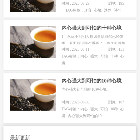
时间 : 2025-08-29
浏览 : 195
本站整理的相关内容，希望能帮助到大
TAG标签：
形容
心境
淡然
诗句
家！ 1、日斜深巷无人迹，时见梨花片
片开。 2、不羡黄金罍，不羡...
内心强大到可怕的十种心境
1、永远不问别人原因事情既然已经发
生，原因就没那么重要了。你之所以想
时间 : 2025-08-11
浏览 : 151
要一个答案，是因为你无法解决这个问
TAG标签：
内心
强大
可怕
十种
心
题。记住:人的话越少，精力越是集中气
境
场也更强大。别人想告诉你原因，一定
会主动告诉你，不告诉你，就不要打破
这种沉默。2、允许一切事情发生无论...
内心强大到可怕的10种心境
内心强大到可怕的10种心境...
时间 : 2025-06-30
浏览 : 167
TAG标签：
内心
强大
可怕
10种
心
境
内心强大到可怕的10
最新更新