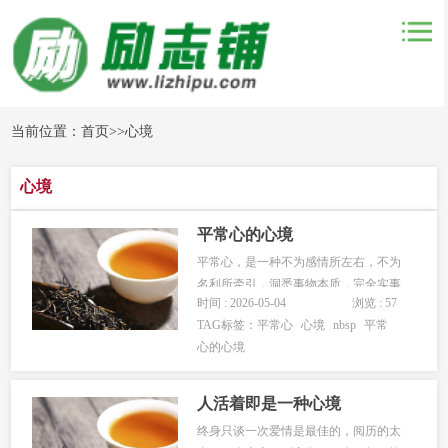
当前位置：
首页
>>
心境
心境
平常心的心境
平常心，是一种不为感情所左右，不为
名利所牵引，洞悉事物本质，完全实事
时间 : 2026-05-04
浏览 : 57
求是的心理状态。它不是仰视，不是俯
TAG标签：
平常心
心境
nbsp
平常
视，而是平视——平淡、平等、平凡、
心的心境
平静地看问题。平常心要以知识为底
蕴，无知是不能拥有平常心的；平常心
要以勇气为后盾，懦弱是不敢拥有平常
人活着即是一种心境
心的...
终身只谈一次爱情是最佳的，阅历的太