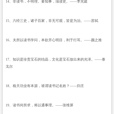
14、非读书，不明理。要知事，须读史。——李光庭
15、六经三史，诸子百家，非无可观，皆是为治。——苏轼
16、夫所以读书学问，本欲开心明目，利于行耳。——颜之推
17、知识是珍贵宝石的结晶，文化是宝石放出来的光泽。——泰
戈尔
18、格天功业有本源，谁谓读书记名姓？——归庄
19、读书何所求，将以通事理。——张维屏