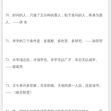
70、好问的人，只做了五分种的愚人；耻于发问的人，终身为愚
人。——佚 名
71、求学的三个条件是：多观察、多吃苦、多研究。——加菲劳
72、夫学须志也，才须学也。非学无以广才，非志无以成学。
——诸葛亮
73、古今来许多世家，无非积德。天地间第一人品，还是读书。
——《格言联璧》