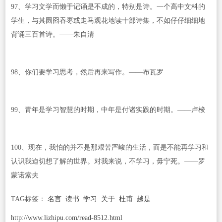
97、学习文学而懒于记诵是不成的，特别是诗。一个高中文科的
学生，与其囫囵吞枣或走马观花地读十部诗集，不如仔仔细细地
背诵三百首诗。——朱自清
98、你们要学习思考，然后再来写作。——布瓦罗
99、青年是学习智慧的时期，中年是付诸实践的时期。——卢梭
100、现在，我怕的并不是那艰苦严峻的生活，而是不能再学习和
认识我迫切想了解的世界。对我来说，不学习，毋宁死。——罗
蒙诺索夫
TAG标签：
名言
读书
学习
关于
杜甫
越是
http://www.lizhipu.com/read-8512.html