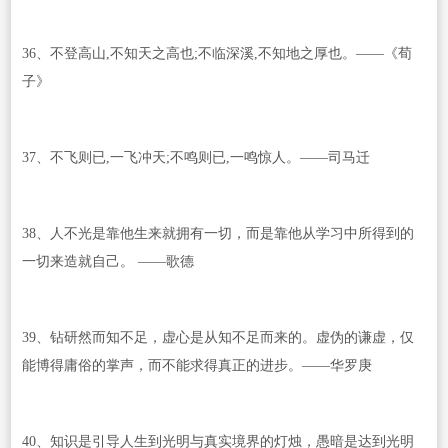
36、不登高山,不知天之高也;不临深溪,不知地之厚也。——《荀
子》
37、不飞则已,一飞冲天;不鸣则已,一鸣惊人。——司马迁
38、人不光是靠他生来就拥有一切，而是靠他从学习中所得到的
一切来造就自己。 ——歌德
39、钻研然而知不足，虚心是从知不足而来的。虚伪的谦虚，仅
能博得庸俗的掌声，而不能求得真正的进步。——华罗庚
40、知识是引导人生到光明与真实境界的灯烛，愚暗是达到光明