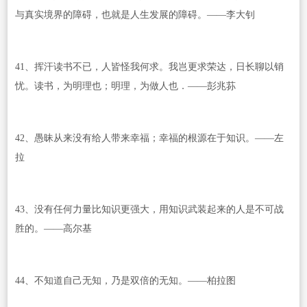
与真实境界的障碍，也就是人生发展的障碍。——李大钊
41、挥汗读书不已，人皆怪我何求。我岂更求荣达，日长聊以销
忧。读书，为明理也；明理，为做人也．——彭兆荪
42、愚昧从来没有给人带来幸福；幸福的根源在于知识。——左
拉
43、没有任何力量比知识更强大，用知识武装起来的人是不可战
胜的。——高尔基
44、不知道自己无知，乃是双倍的无知。——柏拉图