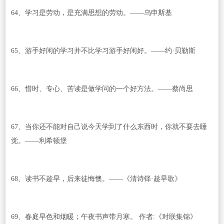
64、学习是劳动，是充满思想的劳动。——乌申斯基
65、游手好闲的学习并不比学习游手好闲好。——约·贝勒斯
66、惜时、专心、苦读是做学问的一个好方法。——蔡尚思
67、当你还不能对自己说今天学到了什么东西时，你就不要去睡
觉。——利希顿堡
68、读书不趁早，后来徒悔懊。——《清诗铎·趁早歌》
69、春庭早色和烟暖；午夜书声带月寒。 作者:《对联集锦》