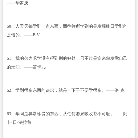
——华罗庚
60、人天天都学到一点东西，而往往所学到的是发现昨日学到的
是错的。——B.V
61、我的努力求学没有得到别的好处，只不过是愈来愈发觉自己
的无知。——笛卡儿
62、学到很多东西的诀窍，就是一下子不要学很多。——洛 克
63、学问是异常珍贵的东西，从任何源泉吸收都不可耻。——阿
卜·日·法拉兹