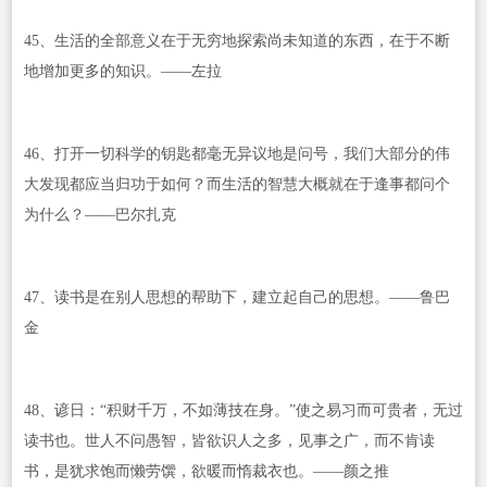
45、生活的全部意义在于无穷地探索尚未知道的东西，在于不断
地增加更多的知识。——左拉
46、打开一切科学的钥匙都毫无异议地是问号，我们大部分的伟
大发现都应当归功于如何？而生活的智慧大概就在于逢事都问个
为什么？——巴尔扎克
47、读书是在别人思想的帮助下，建立起自己的思想。——鲁巴
金
48、谚日：“积财千万，不如薄技在身。”使之易习而可贵者，无过
读书也。世人不问愚智，皆欲识人之多，见事之广，而不肯读
书，是犹求饱而懒劳馔，欲暖而惰裁衣也。——颜之推