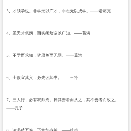
3、才须学也。非学无以广才，非志无以成学。——诸葛亮
4、虽天才隽朗，而实须坟诰以广知。——葛洪
5、不学而求知，犹愿鱼而无网。——葛洪
6、士欲宣其义，必先读其书。——王符
7、三人行，必有我师焉。择其善者而从之，其不善者而改之。
——孔子
8、读书破万卷，下笔如有神。——杜甫