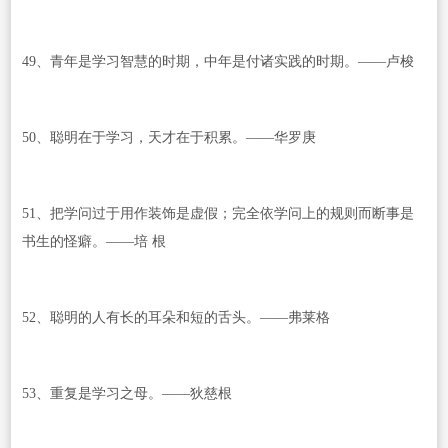
49、青年是学习智慧的时期，中年是付诸实践的时期。——卢梭
50、聪明在于学习，天才在于积累。——华罗庚
51、把学问过于用作装饰是虚假；完全依学问上的规则而断事是
书生的怪癖。——培 根
52、聪明的人有长的耳朵和短的舌头。——弗莱格
53、重复是学习之母。——狄慈根