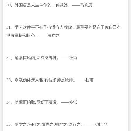
30、外国语是人生斗争的一种武器。——马克思
31、学习这件事不在乎有没有人教你，最重要的是在于你自己有
没有觉悟和恒心。——法布尔
32、笔落惊风雨,诗成泣鬼神。——杜甫
33、别裁伪体亲风雅,转益多师是汝师。——杜甫
34、博观而约取,厚积而薄发。——苏轼
35、博学之,审问之,慎思之,明辨之,笃行之。——《礼记》