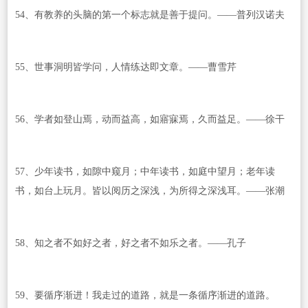
54、有教养的头脑的第一个标志就是善于提问。——普列汉诺夫
55、世事洞明皆学问，人情练达即文章。——曹雪芹
56、学者如登山焉，动而益高，如寤寐焉，久而益足。——徐干
57、少年读书，如隙中窥月；中年读书，如庭中望月；老年读
书，如台上玩月。皆以阅历之深浅，为所得之深浅耳。——张潮
58、知之者不如好之者，好之者不如乐之者。——孔子
59、要循序渐进！我走过的道路，就是一条循序渐进的道路。