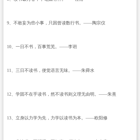
9、不敢妄为些小事，只因曾读数行书。——陶宗仪
10、一日不书，百事荒芜。——李诩
11、三日不读书，便觉语言无味。——朱舜水
12、学固不在乎读书，然不读书则义理无由明。——朱熹
13、立身以力学为先，力学以读书为本。——欧阳修