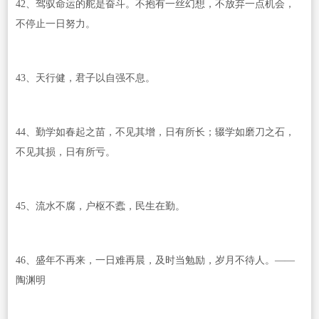
42、驾驭命运的舵是奋斗。不抱有一丝幻想，不放弃一点机会，
不停止一日努力。
43、天行健，君子以自强不息。
44、勤学如春起之苗，不见其增，日有所长；辍学如磨刀之石，
不见其损，日有所亏。
45、流水不腐，户枢不蠹，民生在勤。
46、盛年不再来，一日难再晨，及时当勉励，岁月不待人。——
陶渊明