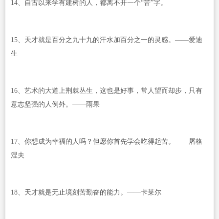
14、自古以来学有建树的人，都离不开一个“苦”字。
15、天才就是百分之九十九的汗水加百分之一的灵感。——爱迪
生
16、艺术的大道上荆棘丛生，这也是好事，常人望而却步，只有
意志坚强的人例外。——雨果
17、你想成为幸福的人吗？但愿你首先学会吃得起苦。——屠格
涅夫
18、天才就是无止境刻苦勤奋的能力。——卡莱尔