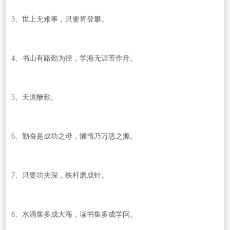
3、世上无难事，只要肯登攀。
4、书山有路勤为径，学海无涯苦作舟。
5、天道酬勤。
6、勤奋是成功之母，懒惰乃万恶之源。
7、只要功夫深，铁杆磨成针。
8、水滴集多成大海，读书集多成学问。