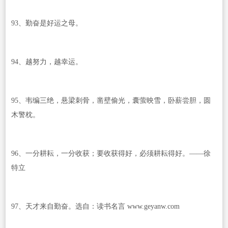
93、勤奋是好运之母。
94、越努力，越幸运。
95、韦编三绝，悬梁刺骨，凿壁偷光，囊萤映雪，卧薪尝胆，圆
木警枕。
96、一分耕耘，一分收获；要收获得好，必须耕耘得好。——徐
特立
97、天才来自勤奋。选自：读书名言 www.geyanw.com