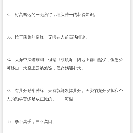
82、好高骛远的一无所得，埋头苦干的获得知识。
83、忙于采集的蜜蜂，无暇在人前高谈阔论。
84、大海中深邃难测，但精卫敢填海；陆地上群山起伏，但愚公
可移山；天空里云谲波诡，但女娲能补天。
85、有几分勤学苦练，天资就能发挥几分。天资的充分发挥和个
人的勤学苦练是成正比的。——海涅
86、拳不离手，曲不离口。