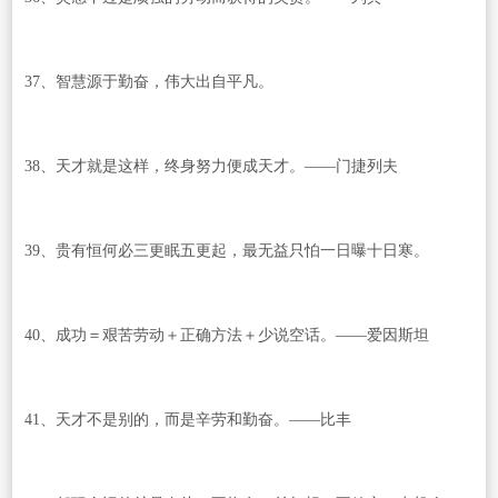
37、智慧源于勤奋，伟大出自平凡。
38、天才就是这样，终身努力便成天才。——门捷列夫
39、贵有恒何必三更眠五更起，最无益只怕一日曝十日寒。
40、成功＝艰苦劳动＋正确方法＋少说空话。——爱因斯坦
41、天才不是别的，而是辛劳和勤奋。——比丰