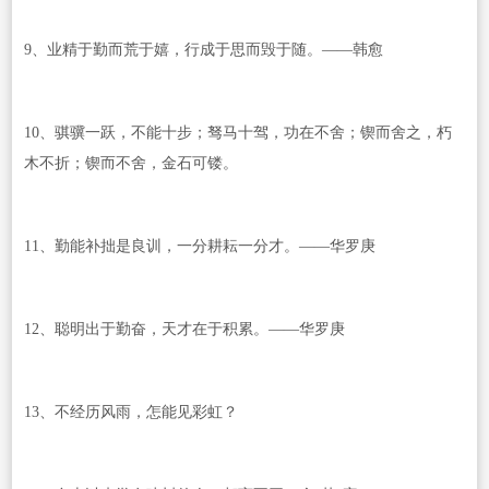
9、业精于勤而荒于嬉，行成于思而毁于随。——韩愈
10、骐骥一跃，不能十步；驽马十驾，功在不舍；锲而舍之，朽
木不折；锲而不舍，金石可镂。
11、勤能补拙是良训，一分耕耘一分才。——华罗庚
12、聪明出于勤奋，天才在于积累。——华罗庚
13、不经历风雨，怎能见彩虹？