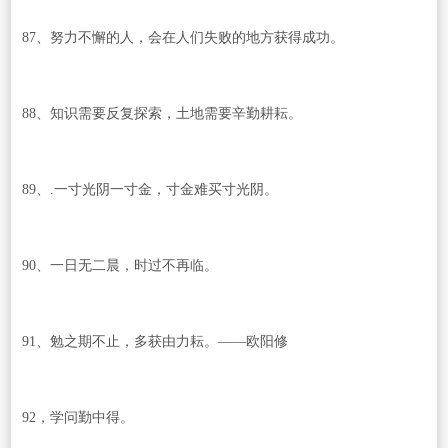
87、努力不懈的人，会在人们失败的地方获得成功。
88、知识需要反复探索，土地需要辛勤耕耘。
89、.一寸光阴一寸金，寸金难买寸光阴。
90、一日无二晨，时过不再临。
91、勉之期不止，多获由力耘。——欧阳修
92，学问勤中得。