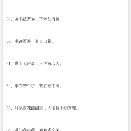
59、读书破万卷，下笔如有神。
60、书读百遍，其义自见。
61、世上无难事，只怕有心人。
62、学在苦中求，艺在勤中练。
63、蜂采百花酿甜蜜，人读群书明真理。
64、谁知盘中餐，粒粒皆辛苦。