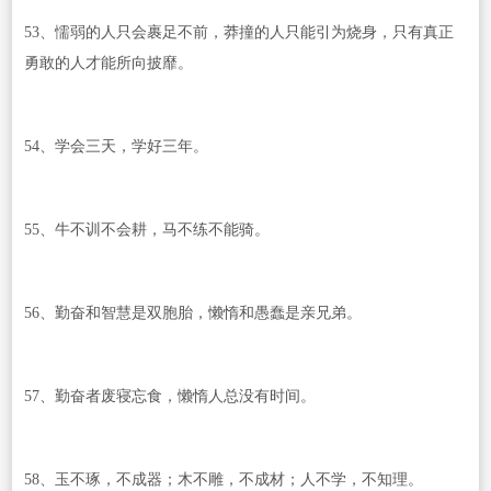
53、懦弱的人只会裹足不前，莽撞的人只能引为烧身，只有真正
勇敢的人才能所向披靡。
54、学会三天，学好三年。
55、牛不训不会耕，马不练不能骑。
56、勤奋和智慧是双胞胎，懒惰和愚蠢是亲兄弟。
57、勤奋者废寝忘食，懒惰人总没有时间。
58、玉不琢，不成器；木不雕，不成材；人不学，不知理。