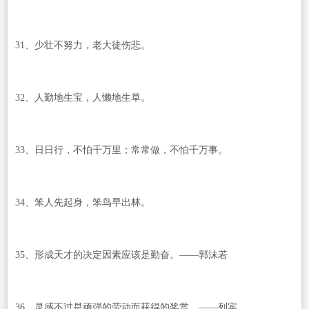
31、少壮不努力，老大徒伤悲。
32、人勤地生宝，人懒地生草。
33、日日行，不怕千万里；常常做，不怕千万事。
34、笨人先起身，笨鸟早出林。
35、形成天才的决定因素应该是勤奋。——郭沫若
36、灵感不过是顽强的劳动而获得的奖赏。——列宾