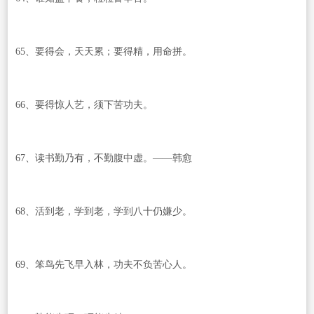
65、要得会，天天累；要得精，用命拼。
66、要得惊人艺，须下苦功夫。
67、读书勤乃有，不勤腹中虚。——韩愈
68、活到老，学到老，学到八十仍嫌少。
69、笨鸟先飞早入林，功夫不负苦心人。