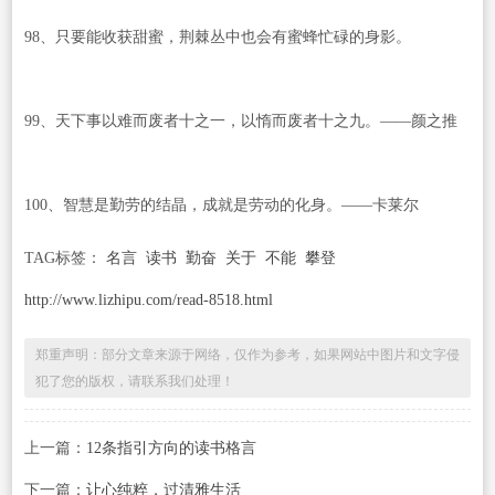
98、只要能收获甜蜜，荆棘丛中也会有蜜蜂忙碌的身影。
99、天下事以难而废者十之一，以惰而废者十之九。——颜之推
100、智慧是勤劳的结晶，成就是劳动的化身。——卡莱尔
TAG标签：
名言
读书
勤奋
关于
不能
攀登
http://www.lizhipu.com/read-8518.html
郑重声明：部分文章来源于网络，仅作为参考，如果网站中图片和文字侵
犯了您的版权，请联系我们处理！
上一篇：
12条指引方向的读书格言
下一篇：
让心纯粹，过清雅生活