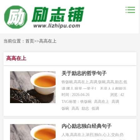
当前位置：
首页
>>
高高在上
高高在上
关于励志的哲学句子
铁饭碗,高高在上,高调,饭碗,高高,励志,低
调,哪儿,眼里,一辈子1、不是人人都能活
时间 : 2026-04-26
浏览 : 42
的低调，可以低调...
TAG标签：
铁饭碗
高高在上
高调
饭碗
高高
励志
低调
内心励志独白经典句子
人海,高高在上,浓烈,独白,心上,交由,仍