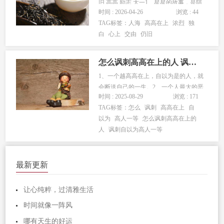
旧,高高,励志,大一1、星星的故事，是陪
时间 : 2026-04-26
浏览 : 44
你走在人海里，却不...
TAG标签：
人海
高高在上
浓烈
独
白
心上
交由
仍旧
怎么讽刺高高在上的人 讽刺自以为高人一等的人
1、一个越高高在上，自以为是的人，就
会断送自己的一生。2、一个人最大的恶
时间 : 2025-08-29
浏览 : 171
意，就是摆着高高在上的姿态，将自己
TAG标签：
怎么
讽刺
高高在上
自
的理解强加给别...
以为
高人一等
怎么讽刺高高在上的
人
讽刺自以为高人一等
最新更新
让心纯粹，过清雅生活
时间就像一阵风
哪有天生的好运