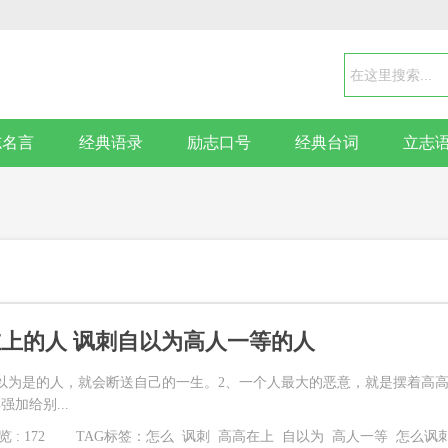
志名言
经典语录
励志口号
经典台词
立志
上的人 讽刺自以为高人一等的人
以为是的人，就会断送自己的一生。2、一个人最大的恶意，就是摆着高
加给别...
 : 172
TAG标签：
怎么
讽刺
高高在上
自以为
高人一等
怎么讽