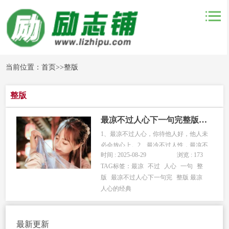
当前位置：
首页
>>
整版
整版
最凉不过人心下一句完整版 最凉人心的经典句子短句
1、最凉不过人心，你待他人好，他人未
必会放心上。2、最冷不过人性，最凉不
时间 : 2025-08-29
浏览 : 173
过人心。谢谢你的不珍惜，让我学会了
TAG标签：
最凉
不过
人心
一句
整
放弃。3、最凉...
版
最凉不过人心下一句完
整版 最凉
人心的经典
最新更新