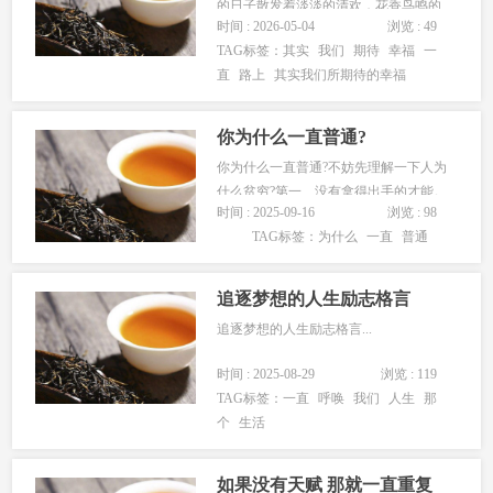
的日子散发着淡淡的清欢，花香鸟鸣的
时间 : 2026-05-04
浏览 : 49
清晨，喜欢依着一杯茶的馨香，倚在窗
TAG标签：
其实
我们
期待
幸福
一
前，看天上白云轻轻飘过，任光阴静静
直
路上
其实我们所期待的幸福
的在指尖流淌，让一颗被尘世烟火渲染
的心渐渐沉静下来，默念一份心灵的温
婉，拥有一段清寂的时光。 一直认
你为什么一直普通?
为...
你为什么一直普通?不妨先理解一下人为
什么贫穷?第一、没有拿得出手的才能。
时间 : 2025-09-16
浏览 : 98
忙着精神内耗、攀比、奶头乐、瞎晃
TAG标签：
为什么
一直
普通
悠、出卖劳力、低水平竞争，没时间提
升技能，没办法在任何领域做到无可替
代。第二、容错性差。财务不支持他们
追逐梦想的人生励志格言
做大量的尝试，很多“成功人士”可以...
追逐梦想的人生励志格言...
时间 : 2025-08-29
浏览 : 119
TAG标签：
一直
呼唤
我们
人生
那
个
生活
如果没有天赋 那就一直重复