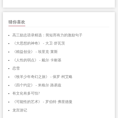
猜你喜欢
高三励志语录精选：简短而有力的激励句子
《大思想的神奇》 - 大卫·舒瓦茨
《精益创业》 - 埃里克·莱斯
《人性的弱点》 - 戴尔·卡耐基
恋雪
《牧羊少年奇幻之旅》 - 保罗·柯艾略
《四个约定》 - 米格尔·路易兹
有文化有多可怕?
《可能性的艺术》 - 罗伯特·弗里德曼
龙宫游记