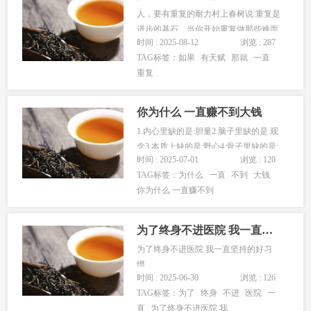
人，要有重复的耐力村上春树说:重复是
进步的基石。当你开始重复做那些难而
时间 : 2025-08-12
浏览 : 287
正确的事潜移默化中你会实现成长与跃
TAG标签：
如果
有天赋
那就
一直
迁重复技能培养掌握任何技能，重复是
重复
最快的捷径。正如爱因斯坦所言:疯狂就
是重复做同一件事，却期待不同的结
果。但在这里，重复是为了让结果变
你为什么 一直赚不到大钱
得...
1.内心里缺的是:胆量2.脑子里缺的是:观
念3.本质上缺的是:野心4.骨子里缺的是:
时间 : 2025-07-01
浏览 : 120
勇气5.改变上缺的是:行动6.事业上缺的
TAG标签：
为什么
一直
不到
大钱
是:毅力7.肚子里缺的是:知识8.生命里缺
你为什么 一直赚不到
的是:贵人1.思维认知差普通人要比富人
的认知至少晚20年，很多穷人35岁才...
为了终身不进医院 我一直坚持的好习惯
为了终身不进医院 我一直坚持的好习
惯...
时间 : 2025-06-30
浏览 : 126
TAG标签：
为了
终身
不进
医院
一
直
为了终身不进医院 我