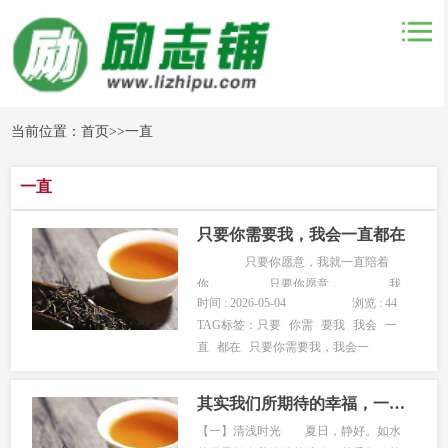
当前位置：
首页
>>
一直
一直
只要你需要我，我会一直都在
只要你愿意，我就一直陪着
你。 只要你愿意， 我
时间 : 2026-05-04
浏览 : 44
就一直对你微笑。 ——
TAG标签：
只要
你需
要我
我会
一
justtoyou。 你可以在我眼前又
直
都在
只要你需要我，我会一
哭又闹。 时不时耍点小
坏。 说两句我又傻又缺损
话。 无聊了，可以一个电话把
其实我们所期待的幸福，一直在路上
我...
【一】清浅时光 夏日，静好。如水