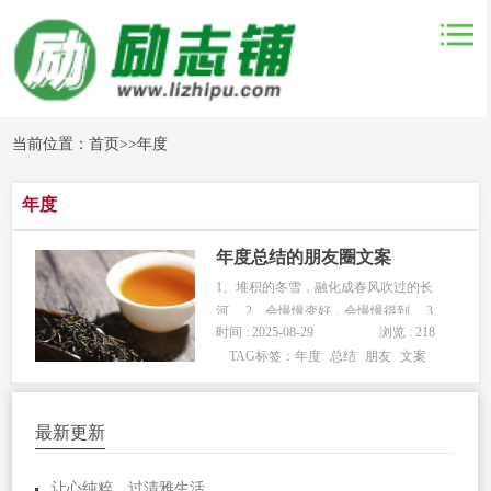
当前位置：
首页
>>
年度
年度
年度总结的朋友圈文案
1、堆积的冬雪，融化成春风吹过的长
河。 2、会慢慢变好，会慢慢得到。 3、
时间 : 2025-08-29
浏览 : 218
领略风花雪月，笑看阴晴圆缺。 4、吃
TAG标签：
年度
总结
朋友
文案
一堑，长一智；过一年，长一岁。 5、
经历了不平凡的一年，更要学会...
最新更新
让心纯粹，过清雅生活