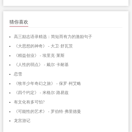
猜你喜欢
高三励志语录精选：简短而有力的激励句子
《大思想的神奇》 - 大卫·舒瓦茨
《精益创业》 - 埃里克·莱斯
《人性的弱点》 - 戴尔·卡耐基
恋雪
《牧羊少年奇幻之旅》 - 保罗·柯艾略
《四个约定》 - 米格尔·路易兹
有文化有多可怕?
《可能性的艺术》 - 罗伯特·弗里德曼
龙宫游记