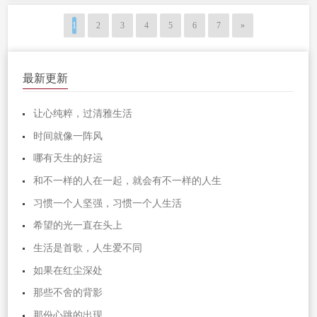
1
2
3
4
5
6
7
»
最新更新
让心纯粹，过清雅生活
时间就像一阵风
哪有天生的好运
和不一样的人在一起，就会有不一样的人生
习惯一个人坚强，习惯一个人生活
希望的光一直在头上
生活是首歌，人生爱不同
如果在红尘深处
那些不舍的背影
那份心跳的出现