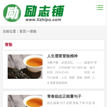
当前位置：
首页
>>
冒险
冒险
人生需要冒险精神
当断不断，必受其乱。———诸葛亮“举
棋不定，不胜棋耦”“快刀斩乱麻，事不
时间 : 2026-05-04
浏览 : 46
宜迟，迟则生变”。“夜长梦多，日长事
TAG标签：
人生
需要
冒险
精神
人
多”--司马迁评价春申君说：当断不断，
生需要冒险精神
反受其乱。古时候的故事，对于今人来
说也有值得借鉴的地方。古人给我们留
下来的这些智慧的结晶，都在...
青春励志正能量句子
励志,能量,句子,恋爱,冒险,下来,可是,青