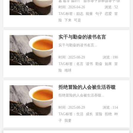
春,每天,旅行1、观念变了思想就变了!思
时间 : 2026-04-26
浏览 : 52
想变了行为就变!...
TAG标签：
励志
能量
句子
恋爱
冒
险
下来
可是
实干与勤奋的读书名言
实干与勤奋的读书名言...
时间 : 2025-08-29
浏览 : 190
TAG标签：
名言
读书
勤奋
如果
冒
险
地球
拒绝冒险的人会被生活吞噬
拒绝冒险的人会被生活吞噬...
时间 : 2025-08-29
浏览 : 114
TAG标签：
生活
成长
冒险
拒绝
种
子
我要