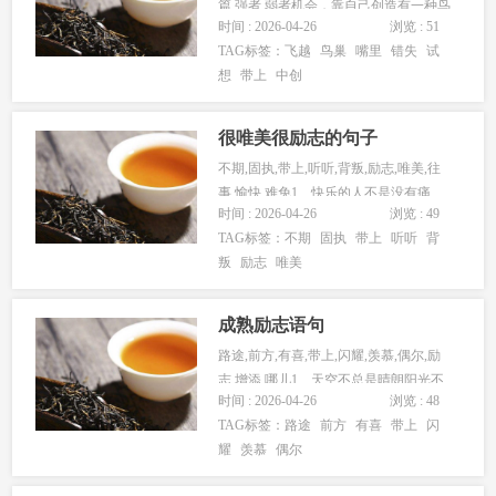
篇,强者,弱者机会，靠自己创造有一种鸟
时间 : 2026-04-26
浏览 : 51
能成功的飞越太平洋...
TAG标签：
飞越
鸟巢
嘴里
错失
试
想
带上
中创
很唯美很励志的句子
不期,固执,带上,听听,背叛,励志,唯美,往
事,愉快,难免1、快乐的人不是没有痛
时间 : 2026-04-26
浏览 : 49
苦，而是不会被痛苦所...
TAG标签：
不期
固执
带上
听听
背
叛
励志
唯美
成熟励志语句
路途,前方,有喜,带上,闪耀,羡慕,偶尔,励
志,增添,哪儿1、天空不总是晴朗阳光不
时间 : 2026-04-26
浏览 : 48
总是闪耀所以偶尔情...
TAG标签：
路途
前方
有喜
带上
闪
耀
羡慕
偶尔