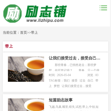
当前位置：
首页
>>
带上
带上
让我们接受过去，接受自己，带上梦想，静静地开始一段自己的旅程……
那些青春，已悄然老去；那些梦
想，你可曾记得？ 青春，只一个很
时间 : 2026-05-04
浏览 : 83
美的词，但又不知道它没在哪里。或许
TAG标签：
我们
接受
过去
自己
带
是由于年青，所以享有青春。或许是由
上
梦想
让我们接受过去，接受
于年青，才会对所有怀揣梦想。有些时
候，曾梦想现实是多么夸姣，真想一下
子融入现实生活中去感慨感染一切。校
短篇励志故事
园里...
飞越,鸟巢,嘴里,错失,试想,带上,中创,短