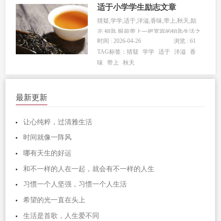
适于小学学生励志文章
猜疑,学学,适于,洋溢,香味,带上,秋天,励
志,钥匙,眼前带上一把宽容的钥匙生活之
时间 : 2026-04-26
浏览 : 61
门，需要你带上...
TAG标签：
猜疑
学学
适于
洋溢
香
味
带上
秋天
最新更新
让心纯粹，过清雅生活
时间就像一阵风
哪有天生的好运
和不一样的人在一起，就会有不一样的人生
习惯一个人坚强，习惯一个人生活
希望的光一直在头上
生活是首歌，人生爱不同