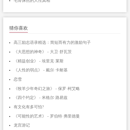
毛骨悚然的人性真相
猜你喜欢
高三励志语录精选：简短而有力的激励句子
《大思想的神奇》 - 大卫·舒瓦茨
《精益创业》 - 埃里克·莱斯
《人性的弱点》 - 戴尔·卡耐基
恋雪
《牧羊少年奇幻之旅》 - 保罗·柯艾略
《四个约定》 - 米格尔·路易兹
有文化有多可怕?
《可能性的艺术》 - 罗伯特·弗里德曼
龙宫游记