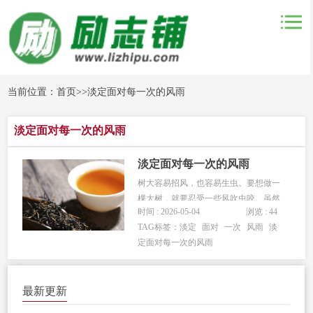
当前位置：
首页
>>
淡定面对每一次的风雨
淡定面对每一次的风雨
淡定面对每一次的风雨
树大容易招风，也容易生虫。要想做一
棵大树，就要忍受一些风吹虫咬。虽然
时间 : 2026-05-04
浏览 : 44
会痛，虽然会无奈，但不能因为疼痛和
TAG标签：
淡定
面对
一次
风雨
淡
无奈就不生长。人亦如此，越是出色的
定面对每一次的风雨
人，越会有小人绊脚，或出恶语，或诽
谤，或不怀好意，但即便如此，我们仍
要成长，仍要上进。越是容得下，越是
最新更新
耐...