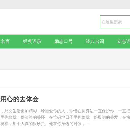
志名言
经典语录
励志口号
经典台词
立志
要用心的去体会
你，此次生活更加精彩，珍惜爱你的人，珍惜在你身边一直保护你，一直
子里你给我一份淡淡的关怀，在忙碌地日子里你给我一份殷切的关爱，在
祝福，那个人真的很珍贵。他在你身边的时候，...