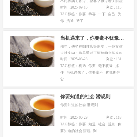
个找你的人都没，聚餐了也没有人叫你
时间 : 2025-09-16
浏览 : 115
去没有了所谓的那些无效社交活动，那
TAG标签：
你要
恭喜
一下
自己
为
你要恭喜一下自己了，因为你活通透
你
活通
透了
了，其实人生是没有意义的，你仔细想
一想:人这一生就是孤独的一生，当你熬
到一个人喝茶，一个人散步，一个人出
当机遇来了，你要毫不犹豫抓住它。
门...
那年，他坐在咖啡店等朋友，一位女孩
走过来问：你是通过王阿姨的介绍来相
时间 : 2025-08-28
浏览 : 181
亲的吗？他抬头打量一下她，正是自己
TAG标签：
机遇
你要
毫不犹豫
抓
喜欢的类型，心想何不将错就错，于是
住
当机遇来了，你要毫不
犹豫抓住
忙答应道：对，请坐。结婚当天，他坦
它
白，当时自己不是去相亲的。老婆笑，
说：我也不是去相亲的，只是找个借口
和...
你要知道的社会 潜规则
你要知道的社会 潜规则...
时间 : 2025-06-29
浏览 : 118
TAG标签：
你要
知道
社会
规则
你
要知道的社会 潜规
则