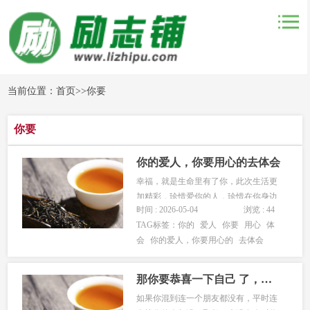
当前位置：
首页
>>
你要
你要
你的爱人，你要用心的去体会
幸福，就是生命里有了你，此次生活更
加精彩，珍惜爱你的人，珍惜在你身边
时间 : 2026-05-04
浏览 : 44
一直保护你，一直把你当宝贝的人，平
TAG标签：
你的
爱人
你要
用心
体
和的日子里你给我一份淡淡的关怀，在
会
你的爱人，你要用心的
去体会
忙碌地日子里你给我一份殷切的关爱，
在快乐的时候你给我一份温暖与祝福，
那个人真的很珍贵。他在你身边的时
那你要恭喜一下自己 了，因为你活通透了，
候，...
如果你混到连一个朋友都没有，平时连