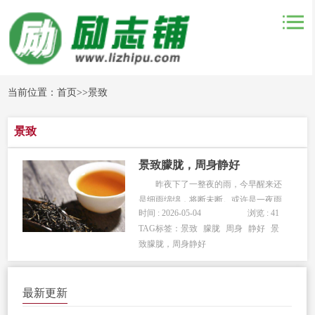
当前位置：
首页
>>
景致
景致
景致朦胧，周身静好
昨夜下了一整夜的雨，今早醒来还
是细雨绵绵，将断未断。或许是一夜雨
时间 : 2026-05-04
浏览 : 41
的缘故，添了湿气，早上便形成了薄薄
TAG标签：
景致
朦胧
周身
静好
景
的一层雾，如烟如纱，烟煴缭绕。
致朦胧，周身静好
这样的天气，这样的景色，若是懒在屋
里便是辜负了奇景，我也是很不愿意
的。于是，我便没有执伞，在乡间小道
最新更新
上施...