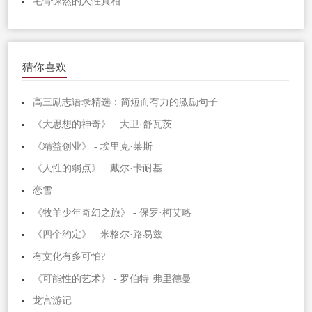
毛骨悚然的人性真相
猜你喜欢
高三励志语录精选：简短而有力的激励句子
《大思想的神奇》 - 大卫·舒瓦茨
《精益创业》 - 埃里克·莱斯
《人性的弱点》 - 戴尔·卡耐基
恋雪
《牧羊少年奇幻之旅》 - 保罗·柯艾略
《四个约定》 - 米格尔·路易兹
有文化有多可怕?
《可能性的艺术》 - 罗伯特·弗里德曼
龙宫游记