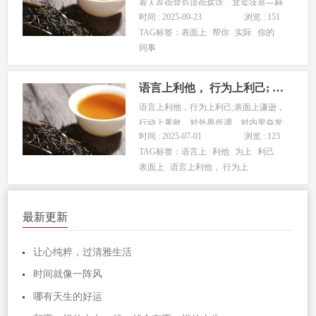
有人在你背后说你坏话，其实这是一种
时间 : 2025-09-23
浏览 : 151
借刀杀人的行为，这样会激化你跟另一
TAG标签：
表面上
帮你
实际
你的
个人的矛盾，让你们陷人紧张的关系她
同事
却能轻松脱身还让你觉得她是对你好。
2、教你上班偷鱼偷懒无缘无故跟你说一
些上班摸鱼的技巧或者教你投机取巧...
语言上利他， 行为上利己; 表面上谦逊， 行动上果敢。
语言上利他，行为上利己;表面上谦逊，
行动上果敢。对外界低调，对内里奋发;
时间 : 2025-07-01
浏览 : 123
言语上赞美，决策上自主。态度上温
TAG标签：
语言上
利他
为上
利己
和，原则上坚定;表面上随和，目标上明
表面上
语言上利他， 行为上
确。言辞上退让，时机上把握;对外界示
弱，关键时发力。说话上委婉，做事上
高效;神态上淡定。筹谋上精细...
最新更新
让心纯粹，过清雅生活
时间就像一阵风
哪有天生的好运