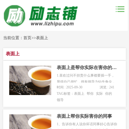
当前位置：
首页
>>
表面上
表面上
表面上是帮你实际在害你的领导
1.喜欢过问不担责什么事都要插一手，
显得自己很忙，很有领导力钻牛角尖，
时间 : 2025-09-30
浏览 : 241
一点细节都硬扣。一出事就说自己不知
TAG标签：
表面上
帮你
实际
你的
道，撇的干净。2.不懂装懂啥都不懂，
领导
还要装作什么都懂，工作本来是互相合
作，结果他在那里不懂装懂。3. 讨好别
人对其他部门就殷勤讨好，哪个...
表面上帮你实际害你的同事
1、告诉你有人说你坏话同事好心告诉你