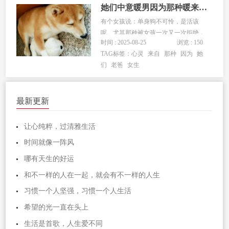
孩童一样生活真的就不行？...
她们中意暖男因为那种暖来自心灵的无私馈赠
有个女孩说：单身狗不可怜，是活该
呢。尤其那种被女孩一次又一次拒绝，
时间 : 2025-08-25
浏览 : 150
沦落单身狗的男孩。你们真的没有想过
TAG标签：
心灵
来自
那种
因为
她
自己的问题吗？是你的表达出了问题？
们
老爸
女生
一起长大的小伙伴都二胎，二婚了，你
却跟年年看春晚一样，年年过光棍节？
小伙伴安慰你说，着什么急你还年轻
最新更新
时...
让心纯粹，过清雅生活
时间就像一阵风
哪有天生的好运
和不一样的人在一起，就会有不一样的人生
习惯一个人坚强，习惯一个人生活
希望的光一直在头上
生活是首歌，人生爱不同