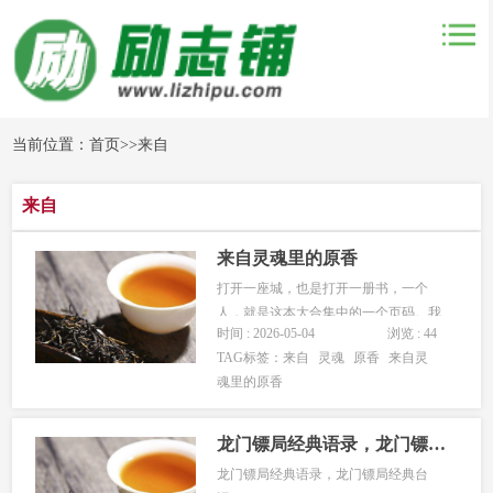
当前位置：
首页
>>
来自
来自
来自灵魂里的原香
打开一座城，也是打开一册书，一个
人，就是这本大合集中的一个页码。我
时间 : 2026-05-04
浏览 : 44
常想，一座城市要是没有书香浸润，就
TAG标签：
来自
灵魂
原香
来自灵
和没有绿树、草坪一样荒芜。一座没有
魂里的原香
书香墨韵流动的城市，就是失去了温润
土壤的文化沙漠。我的朋友孙胡子，在
城里一条巷子卖卤肉，平时在城里闲
龙门镖局经典语录，龙门镖局经典台词
逛，去...
龙门镖局经典语录，龙门镖局经典台