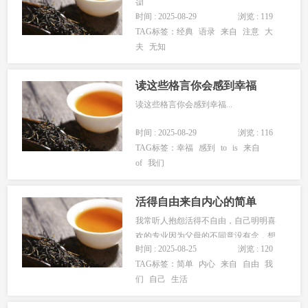
词...
时间 : 2025-08-29
浏览 : 119
TAG标签：
经典
语录
来自
注意
大
夫
无知
读这些格言你会感到幸福
读这些格言你会感到幸福...
时间 : 2025-08-29
浏览 : 116
TAG标签：
幸福
感到
to
is
来自
of
我们
活得自由来自内心的简单
我常听人抱怨活得不自由，自己明明喜
欢的专业因为父母的不同意没有念，想
时间 : 2025-08-25
浏览 : 120
出行的愿望因为工作不能实现，因为带
TAG标签：
简单
内心
来自
自由
我
孩子哪里也去不了.......一切的一切都是
们
自己
生活
外部原因，可事实上我们真的没有选择
了吗？过自己喜欢生活就那么难？想像