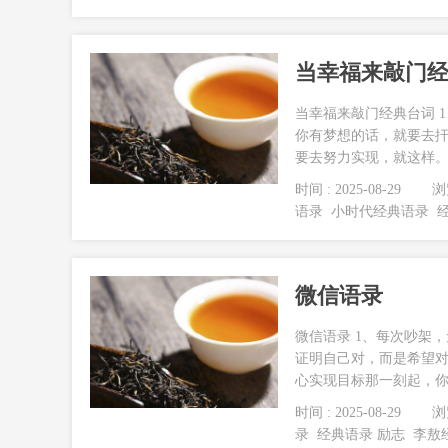
当幸福来敲门
当幸福来敲门经典台词 
你有梦想的话，就要去
要去努力实现，就这样。 
时间 : 2025-08-29
浏览
语录
小时代经典语录
微信语录
微信语录 1、每次吵架
证明自己对，而是希望对
心实现目标那一刻起，你
时间 : 2025-08-29
浏览
录
经典语录 励志
李敖