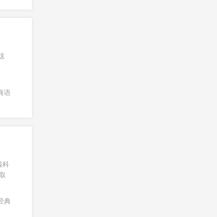
这
典语
啦科
取
经典