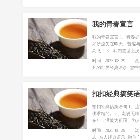
我的青春宣言
我的青春宣言 1、青春
如沙流失在昨天。苦涩与
高飞！ 3、我知道世上没
时间 : 2025-08-29
浏览
凡的世界经典语录
雪中
扣扣经典搞笑
扣扣经典搞笑语句 1、
佛求精的。 3、老婆无
多年，没能为祖国、为人
时间 : 2025-08-29
浏览
志
名人经典语录
微信