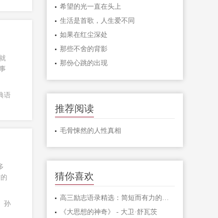
希望的光一直在头上
生活是首歌，人生爱不同
如果在红尘深处
那些不舍的背影
就
那份心跳的出现
事
典语
推荐阅读
毛骨悚然的人性真相
多
猜你喜欢
伤的
高三励志语录精选：简短而有力的激励句子
录
孙
《大思想的神奇》 - 大卫·舒瓦茨