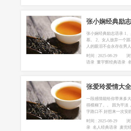
张小娴经典励
张小娴经典励志语录 1
慕。 2、女人放弃一个
人的眼泪不会永存在男人
时间 : 2025-08-29
浏览
语录
董宇辉经典语录
张爱玲爱情大
一段感情能给你带来多大
得模糊了。。 因为平淡
字路口不 好想来一次安静
时间 : 2025-08-29
浏览
录
名人经典语录
麦兜