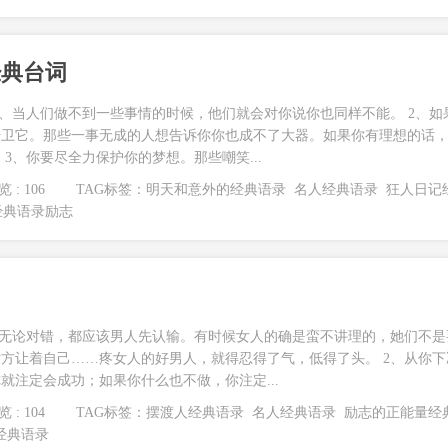
经典台词
1、当人们做不到一些事情的时候，他们就会对你说你也同样不能。 2、如
扞卫它。那些一事无成的人想告诉你你也成不了大器。如果你有理想的话
3、你要尽全力保护你的梦想。那些嘲笑...
 : 106
TAG标签：
明天和意外的经典语录
名人经典语录
狂人日记
经典语录励志
，无论对错，都应该男人先认输。有时候女人的确是蛮不讲理的，她们不是
方让着自己……疼女人的好男人，就得忍得了气，低得了头。 2、从你下
就注定会成功；如果你什么也不做，你注定...
 : 104
TAG标签：
摆渡人经典语录
名人经典语录
励志的正能量经
经典语录