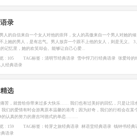
志语录
、男人的自信来自一个女人对他的崇拜，女人的高傲来自一个男人对她的倾
跟不上她的男人，是有志气。男人放弃一个跟不上他的女人，则是无义。 3
的记忆里，她的欢笑却会。能够让自己心爱...
 : 105
TAG标签：
清明节经典语录
雪中悍刀行经典语录
张爱玲的
名人经典语录
全精选
痛苦，就曾给你带来过多大快乐…… 我们也有过美好的回忆，只是让泪
，我们的爱情有时会游离原本温馨的港湾；因为好奇，我们的行程会在某
的认真的努力的唐吉坷德式的单恋……...
 : 159
TAG标签：
铃芽之旅经典语录
林语堂经典语录
钱钟书经典
经典语录