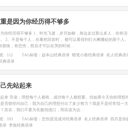
么重是因为你经历得不够多
为你经历得不够多 1、时光飞逝，岁月如梭，身边走过那么多人，你有没
。 2、不是每个人，在蓦然回首时， 都可以看得到灯火阑珊处的那个人
有烦恼，有悲伤，然后才可以在哭的时候...
 : 112
TAG标签：
赵本山经典语录
蜡笔小新经典语录
名人经典语
经典语录
自己先站起来
起来 导读：理想每个人都有，成功每个人都想要。但如果今天你的理想
你是否曾经问自己：我为自己的理想付出了多少努力？我是不是经常找一
？其实，我们不要为失败找借口，而应该为达...
 : 103
TAG标签：
悲伤逆流成河经典语录
名人经典语录
四月是你
语录
李敖经典语录