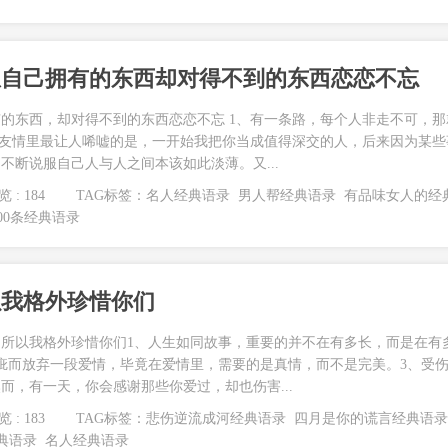
想自己拥有的东西却对得不到的东西恋恋不忘
的东西，却对得不到的东西恋恋不忘 1、有一条路，每个人非走不可，那
、友情里最让人唏嘘的是，一开始我把你当成值得深交的人，后来因为某些
不断说服自己人与人之间本该如此淡薄。又...
 : 184
TAG标签：
名人经典语录
男人帮经典语录
有品味女人的经
00条经典语录
以我格外珍惜你们
所以我格外珍惜你们1、人生如同故事，重要的并不在有多长，而是在有
疵而放弃一段爱情，毕竟在爱情里，需要的是真情，而不是完美。3、受
而，有一天，你会感谢那些你爱过，却也伤害...
 : 183
TAG标签：
悲伤逆流成河经典语录
四月是你的谎言经典语
典语录
名人经典语录