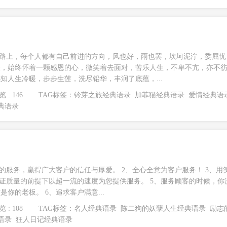
尘路上，每个人都有自己前进的方向，风也好，雨也罢，坎坷泥泞，委屈忧
怅，始终怀着一颗感恩的心，微笑着去面对，苦乐人生，不卑不亢，亦不
知人生冷暖，步步生莲，洗尽铅华，丰润了底蕴，...
 : 146
TAG标签：
铃芽之旅经典语录
加菲猫经典语录
爱情经典语
典语录
到的服务，赢得广大客户的信任与厚爱。 2、全心全意为客户服务！ 3、用
保证质量的前提下以超一流的速度为您提供服务。 5、服务顾客的时候，你
你的老板。 6、追求客户满意...
 : 108
TAG标签：
名人经典语录
陈二狗的妖孽人生经典语录
励志
语录
狂人日记经典语录