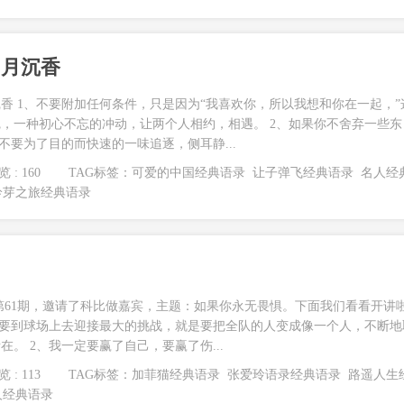
岁月沉香
香 1、不要附加任何条件，只是因为“我喜欢你，所以我想和你在一起，”
，一种初心不忘的冲动，让两个人相约，相遇。 2、如果你不舍弃一些东
不要为了目的而快速的一味追逐，侧耳静...
 : 160
TAG标签：
可爱的中国经典语录
让子弹飞经典语录
名人经
铃芽之旅经典语录
第61期，邀请了科比做嘉宾，主题：如果你永无畏惧。下面我们看看开讲
，要到球场上去迎接最大的挑战，就是要把全队的人变成像一个人，不断地
。 2、我一定要赢了自己，要赢了伤...
 : 113
TAG标签：
加菲猫经典语录
张爱玲语录经典语录
路遥人生
人经典语录