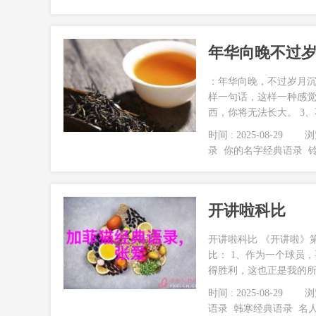
年华向晚不过
：年华向晚，不过岁月沉
样一句话，这样一种感觉
西，你将无法长大。 3、
时间 : 2025-08-29
浏览
录
你的名字经典语录
开讲啦科比
开讲啦科比 《开讲啦》
比： 1、作为一个球员
得胜利，这也正是我的所在
时间 : 2025-08-29
浏览
语录
韩寒经典语录
名