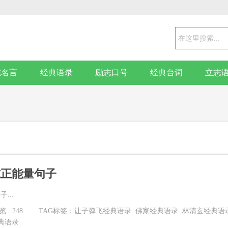
志名言
经典语录
励志口号
经典台词
立志
志正能量句子
...
 : 248
TAG标签：
让子弹飞经典语录
佛家经典语录
林清玄经典语
典语录