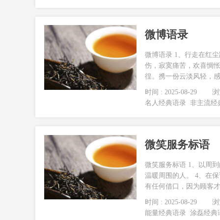
微博语录
微博语录 1、行走在红
伤，寂寞痛苦，欢喜惆
徨。携一份云淡风轻，感
时间 : 2025-08-29
浏览
名人经典语录
非主流经
微笑服务标语
微笑服务标语 1、以周
温暖周围的人。 4、在
有任何借口，因为顾客才是
时间 : 2025-08-29
浏览
能量经典语录
涂磊经典