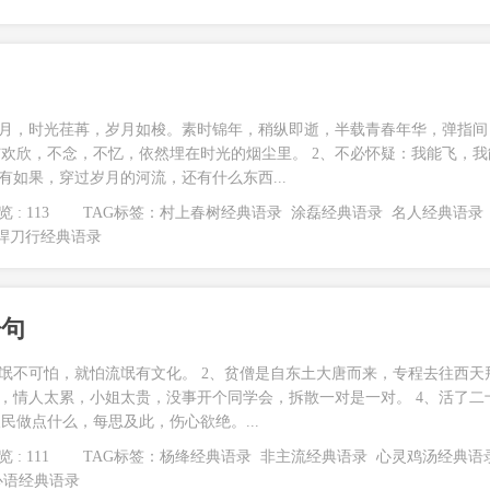
岁月，时光荏苒，岁月如梭。素时锦年，稍纵即逝，半载青春年华，弹指间
欢欣，不念，不忆，依然埋在时光的烟尘里。 2、不必怀疑：我能飞，我
有如果，穿过岁月的河流，还有什么东西...
 : 113
TAG标签：
村上春树经典语录
涂磊经典语录
名人经典语录
悍刀行经典语录
语句
流氓不可怕，就怕流氓有文化。 2、贫僧是自东土大唐而来，专程去往西天
味，情人太累，小姐太贵，没事开个同学会，拆散一对是一对。 4、活了二
民做点什么，每思及此，伤心欲绝。...
 : 111
TAG标签：
杨绛经典语录
非主流经典语录
心灵鸡汤经典语
心语经典语录