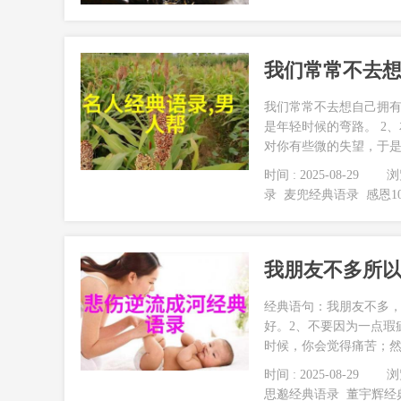
我们常常不去
我们常常不去想自己拥有
是年轻时候的弯路。 2
对你有些微的失望，于是
时间 : 2025-08-29
浏览
录
麦兜经典语录
感恩1
我朋友不多所
经典语句：我朋友不多，
好。2、不要因为一点瑕
时候，你会觉得痛苦；然
时间 : 2025-08-29
浏览
思邈经典语录
董宇辉经