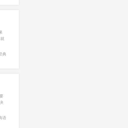
果
，就
经典
要
决
典语