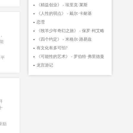
《精益创业》 - 埃里克·莱斯
《人性的弱点》 - 戴尔·卡耐基
恋雪
《牧羊少年奇幻之旅》 - 保罗·柯艾略
，
《四个约定》 - 米格尔·路易兹
能
有文化有多可怕?
《可能性的艺术》 - 罗伯特·弗里德曼
平
龙宫游记
拜
十
录励