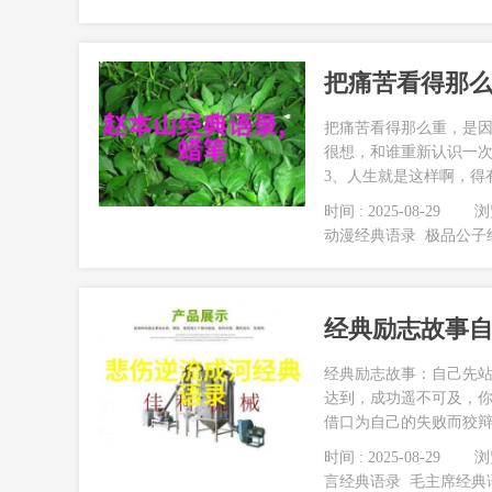
把痛苦看得那
把痛苦看得那么重，是因
很想，和谁重新认识一次
3、人生就是这样啊，得
时间 : 2025-08-29
浏览
动漫经典语录
极品公子
经典励志故事
经典励志故事：自己先站
达到，成功遥不可及，
借口为自己的失败而狡辩
时间 : 2025-08-29
浏览
言经典语录
毛主席经典