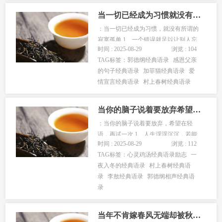
台...
当一切已经成为习惯就没有所谓的寂寞孤单
：当一切已经成为习惯，就没有所谓的
寂寞孤单 1、一个错误就足以让别人忘
时间 : 2025-08-29
浏览 : 104
记你所有的好。 2、有时候觉得自己善
TAG标签：
郭德纲经典语录
感恩父亲
良如天使，有时候觉得自己心里住着一
的句子经典语录
加菲猫经典语录
爱
个恶魔。每个人，大抵如此。 3、不管
情宣言经典语录
村上春树经典语录
过去有多难，你都可以重新开始。 4、
有些事不是努力就可以的，五十...
当你的脑子说着要放弃希望在轻语再试一次
：当你的脑子说着要放弃，希望在轻
语，再试一次 1、人生浮浮沉沉，若能
时间 : 2025-08-29
浏览 : 112
淡然处之，生活就会展现优雅的笑容。
TAG标签：
心灵鸡汤经典语录励志
一
活得淡泊，方能平和；心态平和，方能
夜入冬的经典语录
村上春树经典语
致远。人生的许多档次，不在于外在的
录
李敖经典语录
郭德纲相声经典语
包装，而在于内心的品质；人生的许多
录
境界，不在于跟随，而在于尝试；人生
的...
当年不肯嫁春风无端却被秋风误