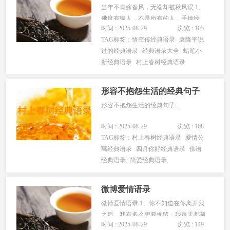
当年不肯嫁春风，无端却被秋风误 1、
佛度有缘人，不是所有的人，手捧经
时间 : 2025-08-29
浏览 : 105
卷，耳听梵音，就食髓知味，性空了
TAG标签：
悟空传经典语录
袁隆平说
悟。每个人，在滚滚尘浪中，都是远航
过的经典语录
经典语录大全
蜡笔小
的船，佛说回头是岸，可何处是你要停
新经典语录
村上春树经典语录
泊的岸？佛一定会说，世间风尘无主，
莲台才是众生的归宿。难道将船只系在
人间...
形容不抱怨生活的经典句子
形容不抱怨生活的经典句子...
时间 : 2025-08-29
浏览 : 108
TAG标签：
村上春树经典语录
爱情公
寓经典语录
四月你好经典语录
佛语
经典语录
简爱经典语录
微博爱情语录
微博爱情语录 1、你不知道在你离开我
之后，我有多么想要挽留；我每天都努
时间 : 2025-08-29
浏览 : 149
力的不让自己想起你。你不知道，你自