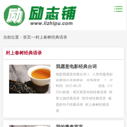
当前位置：
首页
>>
村上春树经典语录
村上春树经典语录
我愿意电影经典台词
电影我愿意经典台词 1、人世间最美好
的爱情不是我爱你，是我愿意。 2、过
时间 : 2025-08-29
浏览 : 111
日子，经济条件很重要，人更重要！
TAG标签：
明天和意外的经典语录
铃
3、女人有个通病，过了30岁还没嫁，就
芽之旅经典语录
悟空传经典语录
感
心里发毛！ 4、然而要男人爱你的心，
恩的句子经典语录
村上春树经典语
心甘情愿与你在一起的心是很难的。不
录
是男人没心了，是这个现实的...
我的青春宣言