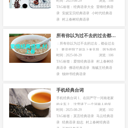
时间 : 2025-08-29
浏览 : 108
唱的戏热闹多了。 2、我是去卧底啊，
TAG标签：
经典语录大全
雷锋经典语
我总得给他们带点见面礼。 3、别人说
录
安妮宝贝经典语录
小时代经典语
咱俩是主仆，在我乔继山心里，咱俩是
录
村上春树经典语录
兄弟。 4、你这是为了报仇，还是为了
求财啊。 5、黑摸灯一盏，招...
所有你以为过不去的过去都会过去
：所有你以为过不去的过去，都会过去
1、要是想我了就马上来见我，因为我也
时间 : 2025-08-29
浏览 : 106
很想你。2、让我难忘的并不是有谁爱过
TAG标签：
爱情经典语录
村上春树经
我，而是有谁一直爱着我。3、有一天你
典语录
佛语经典语录
海贼王经典语
会遇到一个彩虹般绚丽的人，从此以
录
钱钟书经典语录
后，其他人都不过是匆匆浮云。4、所谓
了解，就是知道对方心灵最深的地...
手机经典台词
手机经典台词 1、在回严守一河南老家
的火车上，沈雪讲了一个河南人的笑
时间 : 2025-08-29
浏览 : 102
话：“一个河南人，窝囊，出门老受气，
TAG标签：
莫言经典语录
马云经典语
便天天在家练俯卧撑。爹问：孩儿，你
录
经典语录 励志
村上春树经典语
这是干啥哩？儿说：俺学电视上，练胸