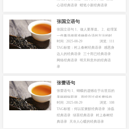
心语经典语录
蜡笔小新经典语录
源广 上联：福临宝地千秋盛 下联：财进
家门万事兴 上联：...
张国立语句
张国立语句 1、做人要厚道。 2、处理某
一件事选择最准确最合适的方法的时
时间 : 2025-08-29
浏览 : 111
候，你就积累了你的人脉。 3、任何一
TAG标签：
村上春树经典语录
感恩身
个职业，跟一个异性接触时间长了，和
边人的经典语录
三十而已经典语录
他（她）之间总会有一种感觉，一种在
网络经典语录
明天和意外的经典语
自己配偶那里找不到的感觉。 4、我是
录
一个极其谨小慎微的人，表现出...
张蕾语句
张蕾语句 1、蝴蝶的遗憾在于出世后的
美丽稍纵即逝，而经历过成长磨练的
时间 : 2025-08-29
浏览 : 108
我，却能够让自己艺术之路走得更长
TAG标签：
何以笙箫默经典语录
涂磊
久。感谢大家给予我宝贵的经验和珍贵
经典语录
绿茶经典语录
村上春树经
的友情，以及值得我用一生去品味和珍
典语录
天冷人心暖的经典语录
藏的东西。 2、虽然我曾做了四年的主
持工作，但离我梦想中的综艺主持的舞