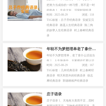
把努力当成你的一种习惯，而不是一时
的热血 1、生命太短，没留时间给遗
时间 : 2025-08-29
浏览 : 118
憾。若不是终点，请微笑一直向前。
TAG标签：
吕子乔经典语录
安妮宝贝
2、生命从来不是公平的，得到多少，便
经典语录
路遥人生经典语录
陈二狗
要靠那个多少做到最好，努力的生活下
的妖孽人生经典语录
村上春树经典语
去。 3、你可以随时转身，但是不能一
录
直后退。 4、修己，以清心为要。...
年轻不为梦想埋单老了拿什么话说当年
年轻不为梦想埋单，老了拿什么话说当
年 1、人生旅途中，大家都在忙着认识
时间 : 2025-08-29
浏览 : 167
各种人，以为这是在丰富生命。可最有
TAG标签：
几米经典语录
村上春树经
价值的遇见，是在某一瞬间，重遇了自
典语录
明天和意外的经典语录
徐志
己，那一刻你才会懂：走遍世界，也不
摩经典语录
郭德纲相声经典语录
过是为了找到一条走回内心的路。 2、
世上有味之事，包括诗，酒，哲学，...
庄子语录
庄子语录 1、天地有大美而不言，四时
有明法而不议，万物有成理而不说。圣