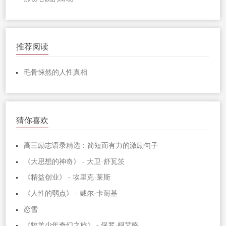
推荐阅读
毛骨悚然的人性真相
猜你喜欢
高三励志语录精选：简短而有力的激励句子
《大思想的神奇》 - 大卫·舒瓦茨
《精益创业》 - 埃里克·莱斯
《人性的弱点》 - 戴尔·卡耐基
恋雪
《牧羊少年奇幻之旅》 - 保罗·柯艾略