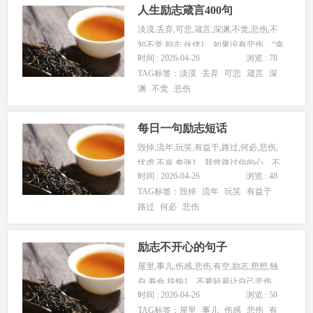
的绝望让人心平气和。2、…...
人生励志箴言400句
淡漠,丢弃,可悲,箴言,深渊,不觉,悲伤,不
知不觉,励志,伙伴1、如果没有悲伤，“幸
时间 : 2026-04-26
浏览 : 78
福”这个词没有意...
TAG标签：
淡漠
丢弃
可悲
箴言
深
渊
不觉
悲伤
每日一句励志短话
毁掉,流年,玩笑,有益于,路过,何必,悲伤,
忧虑,不肯,夸张1、我曾路过你的心，不
时间 : 2026-04-26
浏览 : 48
是我不想停留，而是...
TAG标签：
毁掉
流年
玩笑
有益于
路过
何必
悲伤
励志不开心的句子
屋里,事儿,伤感,悲伤,有空,励志,想想,独
自,寿命,挂钩1、不要轻易让自己悲伤，
时间 : 2026-04-26
浏览 : 50
有空的时候多想想开...
TAG标签：
屋里
事儿
伤感
悲伤
有