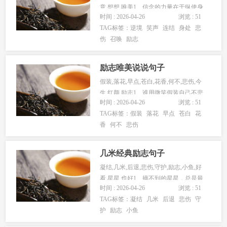
意,想想,唯美1、信念的力量在于纵使身
时间 : 2026-04-26
浏览 : 51
处逆境，亦能帮助你...
TAG标签：
逆境
笑声
连结
身处
悲
伤
召唤
励志
励志唯美说说句子
假装,落花,早点,苍白,花香,何不,悲伤,今
生,红颜,励志1、谁用微笑假装自己不悲
时间 : 2026-04-26
浏览 : 51
伤。2、幽幽琴音，...
TAG标签：
假装
落花
早点
苍白
花
香
何不
悲伤
几米经典励志句子
凝结,几米,后退,悲伤,守护,励志,小鱼,好
看,星星,也好1、摘不到的星星，总是最
时间 : 2026-04-26
浏览 : 51
闪亮的。溜掉的小鱼...
TAG标签：
凝结
几米
后退
悲伤
守
护
励志
小鱼