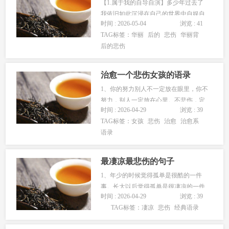
【1.属于我的自导自演】多少年过去了
我依旧如此沉浸在自己的世界中自娱自
时间 : 2026-05-04
浏览 : 41
乐从前的狂妄早就已无踪影曾经一直觉
TAG标签：
华丽
后的
悲伤
华丽背
得我想的事总在我的命定之中无一逃脱
后的悲伤
曾庆幸我是多么幸运在我意料之中的事
是多么轻松自在只是那时的自己没有想
到几年后才发现那都是自己自导自演...
治愈一个悲伤女孩的语录
1、你的努力别人不一定放在眼里，你不
努力，别人一定放在心里。不悲伤，定
时间 : 2026-04-29
浏览 : 39
会快乐。不犹豫，定会坚持。因为我
TAG标签：
女孩
悲伤
治愈
治愈系
穷！所以要奋！因为我穷！所以有志！
语录
因为我穷！所以坚强！早安，共勉!!2、
不管前方的路有多苦，只…...
最凄凉最悲伤的句子
1、年少的时候觉得孤单是很酷的一件
事。长大以后觉得孤单是很凄凉的一件
时间 : 2026-04-29
浏览 : 39
事。现在我觉得孤单不是一件事。有时
TAG标签：
凄凉
悲伤
经典语录
候人所需要的是真正的绝望。真正的绝
望跟痛苦、跟悲伤都没有什么关系真正