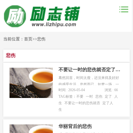
当前位置：
首页
>>
悲伤
悲伤
不要让一时的悲伤就否定了人生
蓦然回首，时间太瘦，还没来得及好好
的感受生活，忽然而已，如梦一场，一
时间 : 2026-05-04
浏览 : 66
觉醒来，青春已悄然而逝了。工作占据
TAG标签：
不要
一时
悲伤
定了
人
了生活的大半，睡觉又占去大半，其余
生
不要让一时的悲伤就否
定了人
都是零碎的时间，吃喝拉撒睡，陪陪孩
生
子，看会电视，一天就这样过去了。很
多时候夜深了，不是不困，只是固执
的...
华丽背后的悲伤