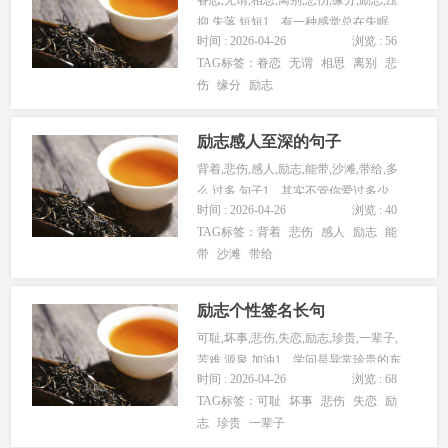
抑,失落,短短1、有一种感觉总在失眠
时间 : 2026-04-26
浏览 : 56
时，才承认是“相思”...
TAG标签：
眷恋
无谓
相思
离别
悲
伤
缘分
励志
励志感人至深的句子
背着,悲伤,感人,励志,能带,沙滩,带给,多
么,过多,句子1、其实不管你爱过多少
时间 : 2026-04-26
浏览 : 40
人，不管你爱的多么快...
TAG标签：
背着
悲伤
感人
励志
能
带
沙滩
带给
励志个性签名长句
可耻,坏事,悲伤,失恋,励志,珍贵,一辈子,
苦难,源泉,加油1、学问是异常珍贵的东
时间 : 2026-04-26
浏览 : 68
西，从任何源泉吸收...
TAG标签：
可耻
坏事
悲伤
失恋
励
志
珍贵
一辈子