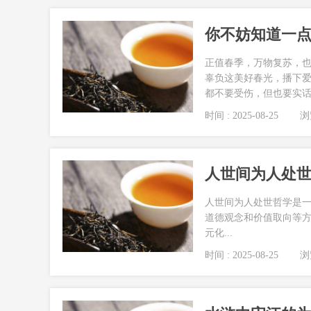
你不妨知道一
正值春季，万物复苏，
辜负这美好春光，播下爱
都不要受伤，但也要实话
时间 : 2025-08-25
浏览
人世间为人处
人世间为人处世哲学是
道德观念和价值取向等
元化...
时间 : 2025-08-25
浏览