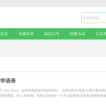
志名言
经典语录
励志口号
经典台词
立志
哲学语录
（Jim Davis）创作的美国连环漫画系列。 该系列的主角是卡通可爱的明
可爱的肥猫，吃人类食物，其他主角包括一只不太聪明的浅灰色宠物狗奥
..