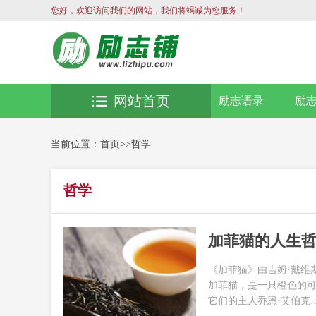
您好，欢迎访问我们的网站，我们将竭诚为您服务！
网站首页
励志语录
励
当前位置：
首页
>>
哲学
哲学
加菲猫的人生
《加菲猫》由吉姆·戴维斯
加菲猫，是一只橙色的
它们的主人乔恩·艾伯克….