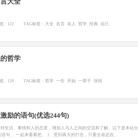
名言大全
 : 122
TAG标签：
大全
名言
名人
哲学
经典
自己
生的哲学
 : 120
TAG标签：
哲学
一生
开始
一辈子
张纸
励的语句(优选244句)
人对生活、事情和人的态度，增加人与人之间的交流和了解。以下是本站
语句 ，一起来看看把。 1、受到再大的打击，只要生命还在...