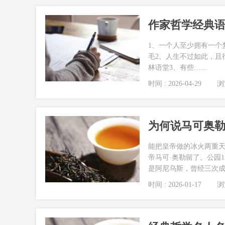
作家哲学经典
1、一个人至少拥有一个
毛2、人生不过如此，且
林语堂3、有些…...
时间 : 2026-04-29
浏览
为何说马可奥
能把皇帝做的冰火两重
帝马可·奥勒留了。公园
是阿尼乌斯，曾经三次成
时间 : 2026-01-17
浏览