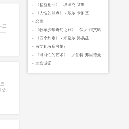
《精益创业》 - 埃里克·莱斯
《人性的弱点》 - 戴尔·卡耐基
恋雪
—三
《牧羊少年奇幻之旅》 - 保罗·柯艾略
——
《四个约定》 - 米格尔·路易兹
有文化有多可怕?
《可能性的艺术》 - 罗伯特·弗里德曼
龙宫游记
的皇
祖父