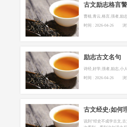
古文励志格言
曹植,青云,格言,强者,励
时间 : 2026-04-26
浏览
励志古文名句
诗经,好学,强者,励志,小
时间 : 2026-04-26
浏览
古文经史:如何
说到“经史不成学古文,