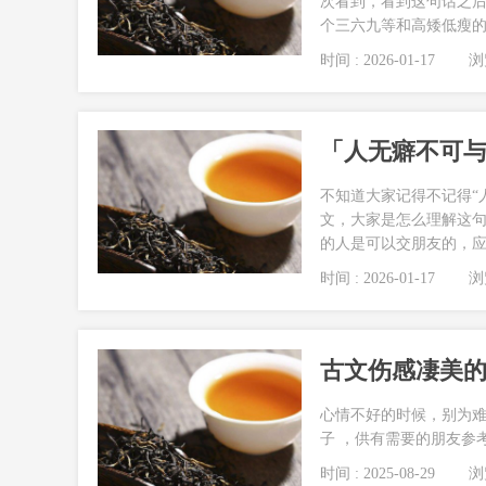
次看到，看到这句话之
个三六九等和高矮低瘦的
时间 : 2026-01-17
浏览
「人无癖不可
不知道大家记得不记得“
文，大家是怎么理解这
的人是可以交朋友的，应
时间 : 2026-01-17
浏览
古文伤感凄美的句
心情不好的时候，别为难
子 ，供有需要的朋友参考
时间 : 2025-08-29
浏览