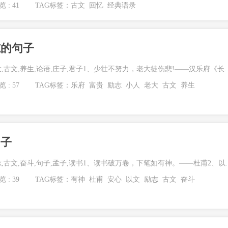
 : 41
TAG标签：
古文
回忆
经典语录
志的句子
大,古文,养生,论语,庄子,君子1、少壮不努力，老大徒伤悲!――汉乐府《长..
 : 57
TAG标签：
乐府
富贵
励志
小人
老大
古文
养生
句子
志,古文,奋斗,句子,孟子,读书1、读书破万卷，下笔如有神。——杜甫2、以..
 : 39
TAG标签：
有神
杜甫
安心
以文
励志
古文
奋斗