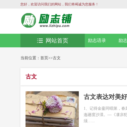
您好，欢迎访问我们的网站，我们将竭诚为您服务！
网站首页
励志语录
励
当前位置：
首页
>>
古文
古文
古文表达对美
1、记得金銮同唱第，春
迤逦度沙漠。---《凄凉
须…...