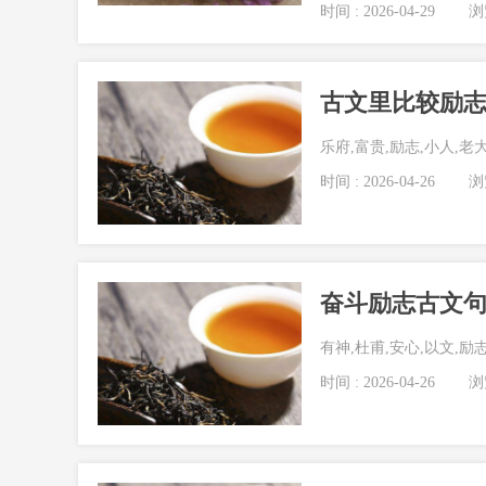
时间 : 2026-04-29
浏览
古文里比较励
乐府,富贵,励志,小人,老
时间 : 2026-04-26
浏览
奋斗励志古文
有神,杜甫,安心,以文,励
时间 : 2026-04-26
浏览