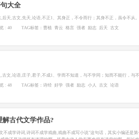
警句大全
志,后天,古文,先天,论语,不正1、其身正，不令而行；其身不正，虽令不从。.
 : 40
TAG标签：
曹植
青云
格言
强者
励志
后天
古文
人,古文,论语,庄子,君子,不成1、学而不知道，与不学同；知而不能行，与不.
 : 48
TAG标签：
诗经
好学
强者
励志
小人
古文
论语
理解古代文学作品?
古文不成学诗词,诗词不成学戏曲,戏曲不成写小说”这句话，其实小编还是第