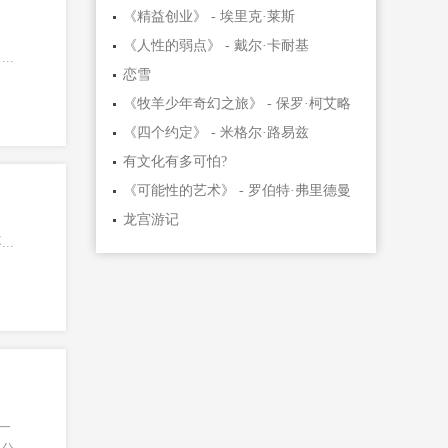
《精益创业》 - 埃里克·莱斯
《人性的弱点》 - 戴尔·卡耐基
..
恋雪
《牧羊少年奇幻之旅》 - 保罗·柯艾略
《四个约定》 - 米格尔·路易兹
有文化有多可怕?
《可能性的艺术》 - 罗伯特·弗里德曼
龙宫游记
..
一