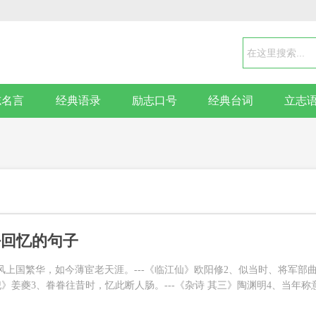
志名言
经典语录
励志口号
经典台词
立志
好回忆的句子
风上国繁华，如今薄宦老天涯。---《临江仙》欧阳修2、似当时、将军部
犯》姜夔3、眷眷往昔时，忆此断人肠。---《杂诗 其三》陶渊明4、当年称