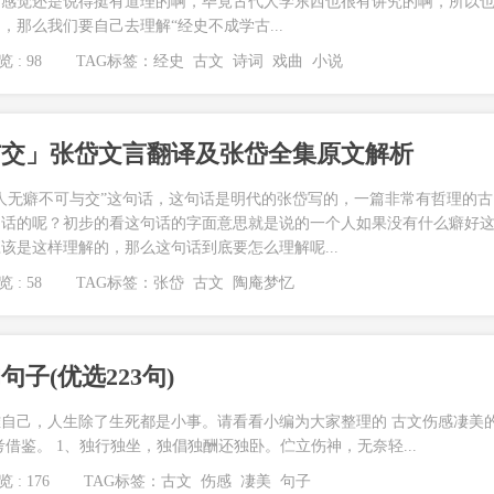
后感觉还是说得挺有道理的啊，毕竟古代人学东西也很有讲究的啊，所以
，那么我们要自己去理解“经史不成学古...
 : 98
TAG标签：
经史
古文
诗词
戏曲
小说
与交」张岱文言翻译及张岱全集原文解析
人无癖不可与交”这句话，这句话是明代的张岱写的，一篇非常有哲理的古
句话的呢？初步的看这句话的字面意思就是说的一个人如果没有什么癖好
该是这样理解的，那么这句话到底要怎么理解呢...
 : 58
TAG标签：
张岱
古文
陶庵梦忆
子(优选223句)
自己，人生除了生死都是小事。请看看小编为大家整理的 古文伤感凄美
借鉴。 1、独行独坐，独倡独酬还独卧。伫立伤神，无奈轻...
 : 176
TAG标签：
古文
伤感
凄美
句子