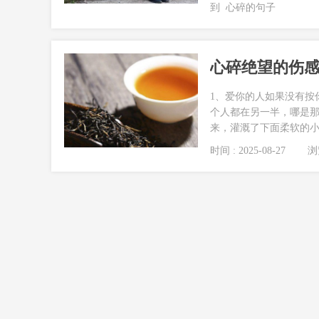
到
心碎的句子
心碎绝望的伤感句
1、爱你的人如果没有按
个人都在另一半，哪是那
来，灌溉了下面柔软的小草
时间 : 2025-08-27
浏览