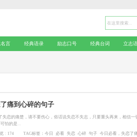
志名言
经典语录
励志口号
经典台词
立志
恋了痛到心碎的句子
了失恋的痛楚，请不要伤心，俗话说失恋不失志，只要重头再来，相信一
怕的是...
 : 174
TAG标签：
今日
必看
失恋
心碎
句子
今日必看，失恋了