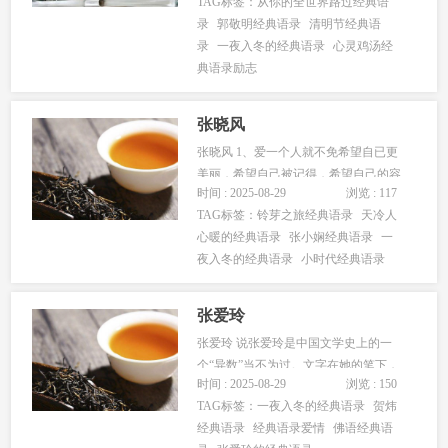
TAG标签：
从你的全世界路过经典语
的话也许会愈合伤口、挽救他人。要时
录
郭敬明经典语录
清明节经典语
刻记住语言、语气的重要性！ 2、我爱
录
一夜入冬的经典语录
心灵鸡汤经
你，哪怕你跟我在一起一天，也会使你
典语录励志
开开心心地度过；我爱你，不在乎什...
张晓风
张晓风 1、爱一个人就不免希望自已更
美丽，希望自己被记得，希望自己的容
时间 : 2025-08-29
浏览 : 117
颜体貌在极盛时于对方如霞光过目，永
TAG标签：
铃芽之旅经典语录
天冷人
不相忘，即使在繁花谢树的冬残，也有
心暖的经典语录
张小娴经典语录
一
一个人沉如历史典册的瞳仁可以见证你
夜入冬的经典语录
小时代经典语录
的华采。 2、对一个人，恨并非最残忍
的行径，淡漠才是最具杀伤力的武器...
张爱玲
张爱玲 说张爱玲是中国文学史上的一
个“异数”当不为过。文字在她的笔下，
时间 : 2025-08-29
浏览 : 150
才真正的有了生命，直钻进你的心里
TAG标签：
一夜入冬的经典语录
贺炜
去。喜欢张爱玲的人对她的书真是喜
经典语录
经典语录爱情
佛语经典语
欢，阅读的本身就能给读书的人莫大的