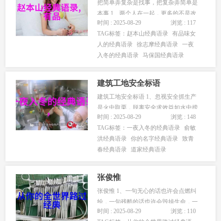
把简单弄复杂是找事，把复杂弄简单是
本事 1、两个人在一起，更多的不是改
时间 : 2025-08-29
浏览 : 117
变对方，而是接受对方，这就是包容。
TAG标签：
赵本山经典语录
有品味女
如果光想着改变对方，那不是生活，那
人的经典语录
徐志摩经典语录
一夜
是战争。 2、让女人失望的不是你没有
入冬的经典语录
马保国经典语录
钱，而是在你身上看不到希望。真正的
屌丝不是家穷人丑，而是你家穷人丑...
建筑工地安全标语
建筑工地安全标语 1、忽视安全抓生产
是火中取栗，脱离安全求效益如水中捞
时间 : 2025-08-29
浏览 : 148
月。 2、寒霜偏打无根草，事故专找懒
TAG标签：
一夜入冬的经典语录
俞敏
惰人。 3、防微杜渐，警钟长鸣。 4、蛮
洪经典语录
你的名字经典语录
致青
干是走向事故深渊的第一步。 5、小心
春经典语录
道家经典语录
无大错，粗心铸大过。 6、万千产品堆
成山，一星火源毁于旦。...
张俊惟
张俊惟 1、一句无心的话也许会点燃纠
纷，一句残酷的话也许会毁掉生命，一
时间 : 2025-08-29
浏览 : 110
句及时的话也许会消释紧张，一句知心