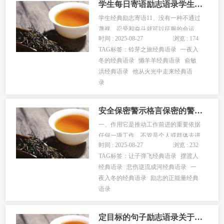
学生每日寄语励志语录学生励志语录短句
学生经典励志寄语11、没有一种不通过
蔑视、忍受和奋斗就可以征服的命运。
时间 : 2025-08-27
浏览 : 174
2、困难只能吓倒懦夫懒汉，而胜利永远
TAG标签：
铃芽之旅经典语录
一夜入
属于敢于攀登科学高峰的人。3、我就像
冬的经典语录
懒羊羊经典语录
俞敏
现在一样观着你微笑，缄默沉静，自
洪经典语录
他从火光中走来经典语
得，失落，于是我跟着你开心也跟着你
录
难过，只是我一直站在...
安全保密警示格言保密的警示语
一、作用它是推动工作前进的重要依据
任何一项工作，不管是个人或群体去进
时间 : 2025-08-27
浏览 : 232
行，都需要反复操作、辛勤劳动才能完
TAG标签：
让子弹飞经典语录
摆渡人
成。每一次具体实践，都有成绩与失
经典语录
悲伤逆流成河经典语录
一
误、经验与教训，及时总结就会及时取
夜入冬的经典语录
励志的正能量经典
得经验教训，提高认识和工作技能。不
语录
断实践，不断总结，那么人们对客观...
定目标的句子励志语录关于目标的金句