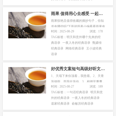
是会经常想你，经常梦见你，只是时
间...
雨果 值得用心去感受 一起来欣赏下吧
雨果惊艳且值得收藏的摘抄句子，你知
道有哪些吗?下面就跟着小编看看雨果有
时间 : 2025-08-29
浏览 : 178
哪些吧！ 雨果...
TAG标签：
明天和意外哪个先来的经
典语录
一夜入冬的经典语录
甄嬛传
经典语录
网络经典语录
王小波经典
语录
好优秀文案短句高级好听文案英语
1、天塌下来你顶着，我垫着。2、天青
等烟雨，而我在等你。3、相拥至耋耄，
时间 : 2025-08-27
浏览 : 189
恩爱相不负。4、谁会记得谁，谁会忘记
TAG标签：
一句话经典语录
明天和意
谁。5、好想去见你，然后拥抱你。6、
外的经典语录
一夜入冬的经典语录
与书香为伴，与智慧同行。7、爱学出勤
道家经典语录
俞敏洪经典语录
奋，勤奋出天才。8、智足以拒谏，...