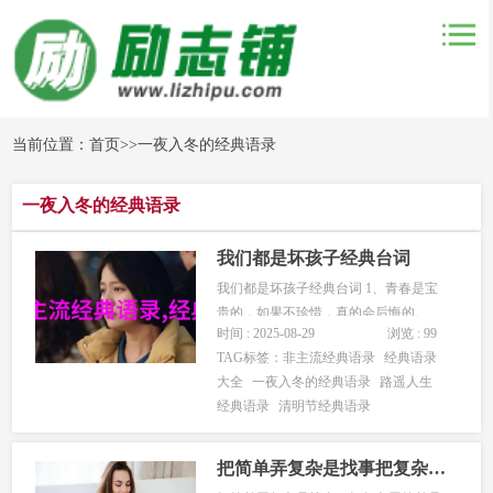
当前位置：
首页
>>
一夜入冬的经典语录
一夜入冬的经典语录
我们都是坏孩子经典台词
我们都是坏孩子经典台词 1、青春是宝
贵的，如果不珍惜，真的会后悔的。
时间 : 2025-08-29
浏览 : 99
2、不要想从男人身上找到爱情，爱情只
TAG标签：
非主流经典语录
经典语录
有一瞬间，就像是海边的烟花，看上去
大全
一夜入冬的经典语录
路遥人生
很美，转眼就没了。 3、只有在这个时
经典语录
清明节经典语录
候，我们才真的是一群孩子，那些小小
的坏不过是我们装作的标志，这一...
把简单弄复杂是找事把复杂弄简单是本事