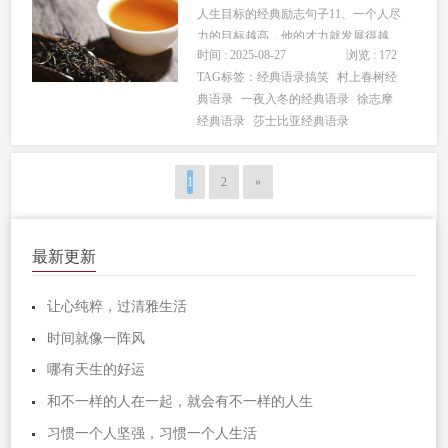
人生目标的经典励志句子11、一个人尽
力的目标越高，他的才力就发展得越
时间 : 2025-08-27
浏览 : 172
快，对于社会就更有后果。（苏联）2、
TAG标签：
经典语录搞笑
村上春树经
瞄准天空的人总比瞄准树梢的人要射得
典语录
一夜入冬的经典语录
徐志摩
高。（欧洲）3、喷泉的高度不会超过它
经典语录
莎士比亚经典语录
的源头；一个人的成绩不会超过他的信
念。（美国）4、...
1
2
»
最新更新
让心纯粹，过清雅生活
时间就像一阵风
哪有天生的好运
和不一样的人在一起，就会有不一样的人生
习惯一个人坚强，习惯一个人生活