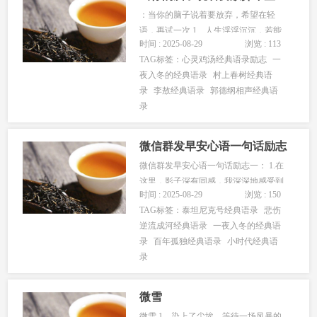
：当你的脑子说着要放弃，希望在轻
语，再试一次 1、人生浮浮沉沉，若能
时间 : 2025-08-29
浏览 : 113
淡然处之，生活就会展现优雅的笑容。
TAG标签：
心灵鸡汤经典语录励志
一
活得淡泊，方能平和；心态平和，方能
夜入冬的经典语录
村上春树经典语
致远。人生的许多档次，不在于外在的
录
李敖经典语录
郭德纲相声经典语
包装，而在于内心的品质；人生的许多
录
境界，不在于跟随，而在于尝试；人生
的...
微信群发早安心语一句话励志
微信群发早安心语一句话励志一： 1.在
这里，影子深有同感，我深深地感受到
时间 : 2025-08-29
浏览 : 150
生命的脆弱，与病魔的斗争也是举步艰
TAG标签：
泰坦尼克号经典语录
悲伤
难，一个让人生不如死的难受与煎熬，
逆流成河经典语录
一夜入冬的经典语
就在你的不经意间，或许就在下一秒，
录
百年孤独经典语录
小时代经典语
你就到尽头了。你连想得来不及想就这
录
样离开。 2.把凝重的相思交给夏...
微雪
微雪 1、染上了尘埃，等待一场风暴的