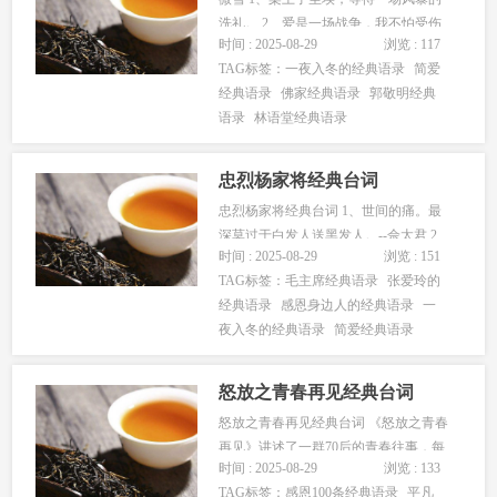
洗礼。 2、爱是一场战争，我不怕受伤
时间 : 2025-08-29
浏览 : 117
只怕你不快乐。 3、我常常在思索我们
TAG标签：
一夜入冬的经典语录
简爱
的青春，它真是一个奇形怪状的玩艺
经典语录
佛家经典语录
郭敬明经典
儿，短短的身子偏偏拖了一个长长的尾
语录
林语堂经典语录
巴，像翅膀一样的招摇着，久久不肯离
去。 4、那个在不经意中，也许就...
忠烈杨家将经典台词
忠烈杨家将经典台词 1、世间的痛。最
深莫过于白发人送黑发人。--佘太君 2、
时间 : 2025-08-29
浏览 : 151
佘太君：此战变数太大，敌方耶律原，
TAG标签：
毛主席经典语录
张爱玲的
盟方潘仁美，一个是仇人，一个是对
经典语录
感恩身边人的经典语录
一
头。 3、败与不败、都会成为历史。--杨
夜入冬的经典语录
简爱经典语录
令公 4、假如兄弟中注定死一个，我选
择自己。--大郎杨延平...
怒放之青春再见经典台词
怒放之青春再见经典台词 《怒放之青春
再见》讲述了一群70后的青春往事，每
时间 : 2025-08-29
浏览 : 133
一个人都要经历过青春的洗礼，在大学
TAG标签：
感恩100条经典语录
平凡
的时候我们充怒放着我们灿烂的清纯，