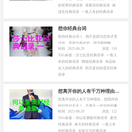
的世界经典语录
席慕容经典语录
林
憧憬着美好的未来，随着岁月的流逝我
清玄经典语录
一夜入冬的经典语录
们已不负青春时的，回首往事让我们再
一次怒放清纯吧，下面我们一起欣赏...
想你经典台词
想你经典台词 1、我不是因为悲伤才哭
泣的，是因为风吹的，因为眼睛酸。
时间 : 2025-08-29
浏览 : 116
2、被风吹到眼睛想你，看到闪烁的路灯
TAG标签：
莎士比亚经典语录
一夜入
想你，下起雨想你，你就在我身边还是
冬的经典语录
网络经典语录
有品味
想你。 3、当风停止的时候，还是会想
女人的经典语录
四月是你的谎言经典
你；当路灯闪烁的时候，会想你；从那
语录
个路灯到家里280步，每步都在...
想离开你的人有千万种理由想陪伴你的赶也赶不走
想离开你的人有千万种理由，想陪伴你
的赶也赶不走 1、不要在一件别扭的事
时间 : 2025-08-29
浏览 : 122
上纠缠太久。纠缠久了，你会痛，会
TAG标签：
何以笙箫默经典语录
麦兜
累，会心碎。实际上，到最后，你不是
经典语录
春天的经典语录
一夜入冬
跟事过不去，而是跟自己过不去。 2、
的经典语录
安妮宝贝经典语录
多想告诉你，其实我过得没那么好，还