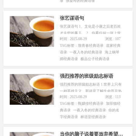
录
张爱玲的经典语录
快感。阅读的快乐只有在她那里才可以
得到，至少对我是这样。读别的书你或
许能...
张艺谋语句
张艺谋语句 1、文化是小康之后老百姓
才去想的事儿。 2、你看任何一张上世
时间 : 2025-08-29
浏览 : 107
纪六七十年代的照片，都会觉得照片上
TAG标签：
致青春经典语录
道家经典
的人非常单纯，这是一种历史的印记。
语录
一夜入冬的经典语录
海上钢琴
现在的年轻人很难有这样的面孔。 3、
师经典语录
极品公子经典语录
其实每人都有孤独感，喧嚣中的人，内
心可能是孤独的，这种孤独是与生...
强烈推荐的班级励志标语
强烈推荐的班级励志标语 1.世界上只有
一种英雄主义，那就是了解生命而且热
时间 : 2025-08-29
浏览 : 113
爱生命的人。 说明：失去了生命，一切
TAG标签：
甄嬛传经典语录
加菲猫经
加载在生命本体上的东西都会消失。珍
典语录
一夜入冬的经典语录
你的名
惜生命、敬畏生命，是人类的原始诉
字经典语录
林语堂经典语录
求，只有在热爱生命的基础上，才能谈
到其他更高的追求。 2.放弃基本...
当你的脑子说着要放弃希望在轻语再试一次