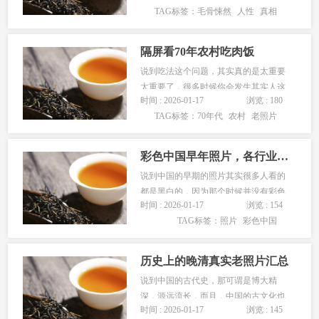
TAG标签：
毛骨悚然
人性
真相
人脉只能用来锦上添花，不要指望人脉
能给你雪中送炭。4.娶不到老婆的男人
到处都是，被男人欺负的老婆也到处都
隔屏看70年农村吃肉饭
是，他们都有一个共同点:不会...
说到吃法这个问题，其实真的是太重要
太重要了，很多时候你会发生其实人这
时间 : 2026-01-17
浏览 : 180
一辈子不就是为了图个吃饱了喝足了这
TAG标签：
70年代
农村
老照片
样的，但是现在社会生活好了，对于吃
这件事情又变得不一样的，所以我们也
不妨回顾回顾在70年代那个时候我们农
彩色中国早年照片，各行业人迹罕至。
村是怎么吃饭的，有一些老的照片供
说到中国的早期的照片其实很多人看的
大...
都是黑白的，因为那个时候并没有彩色
时间 : 2026-01-17
浏览 : 154
的相机，但是这些都不是什么问题了，
TAG标签：
照片
彩色中国
因为使用一些科学技术还是能还原的，
最近就有不少的人都还原了一些旧时候
的照片，大家肯定有没见过的，感兴趣
历史上的晚清真实老照片汇总
的可以看看！...
说到中国的古代史，那可谓是博大精
深，源远流长，而且，中国的古文化也
时间 : 2026-01-17
浏览 : 145
是特别丰富，中华上下五千年沉淀的历