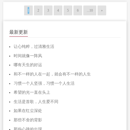
候，能够帮助朝鲜也是非常厉害的一件
1
2
3
4
5
6
...10
»
事了，其实，在抗美援朝的过程中，中
国也是...
最新更新
让心纯粹，过清雅生活
时间就像一阵风
哪有天生的好运
和不一样的人在一起，就会有不一样的人生
习惯一个人坚强，习惯一个人生活
希望的光一直在头上
生活是首歌，人生爱不同
如果在红尘深处
那些不舍的背影
那份心跳的出现