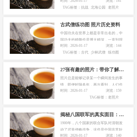
时间 : 2026-01-17
浏览 : 141
么惊心动魄生死攸关，总会有这样一些
TAG标签：
抗战
北海公园
老照片
时候，是战乱中难得的安宁祥和，是破
败中难得的美丽动人。今天就一起来看
一组1938年拍摄的老照片，这组照片的
古武僧练功图 照片历史资料
主角是那个年代的女性出游的照片，...
中国功夫在世界上都是非常出名的，中
国功夫的精髓也是博大精深，一直到现
时间 : 2026-01-17
浏览 : 144
在也是有很多的人在研究中国功夫的精
TAG标签：
古代
少林武僧
练功图
髓，看到一些武打片的小伙伴可能都是
知道的，电视剧里面的李小龙那武功非
常厉害了得。小编今天也是整理了一番
27张有趣的照片：带你了解人类智慧与历史文化的变迁！
有关古代少林武僧的练功图，当小编看
照片总是能够记录某一个瞬间发生的事
到...
情，即便时隔多年，再次看到，人们也
时间 : 2026-01-17
浏览 : 159
能够想象出当时所发生的事情，或有趣
TAG标签：
老照片
可笑，或温馨感人，或残酷不忍。今天
就带大家一起看一看二十七张老照片，
这些照片的年代都比较久远，一起来感
揭秘八国联军的真实面目：历史真相大揭秘
受一下那些自己从未经历过的事情
1900年，八个国家的联合军队对清朝发
吧。...
动了武装侵略战争，这也是中国非常耻
时间 : 2026-01-17
浏览 : 140
辱的一段历史时期。八国联军是由美