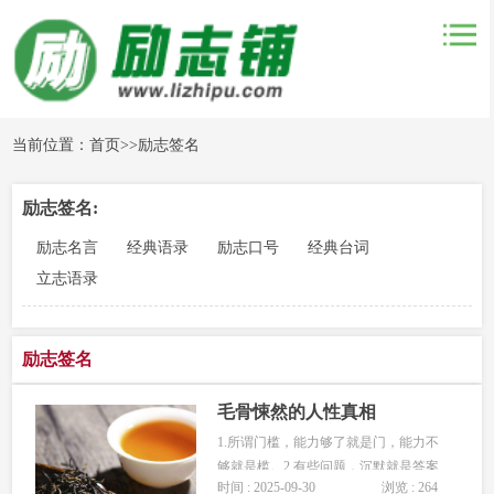
当前位置：
首页
>>
励志签名
励志签名:
励志名言
经典语录
励志口号
经典台词
立志语录
励志签名
毛骨悚然的人性真相
1.所谓门槛，能力够了就是门，能力不
够就是槛。2.有些问题，沉默就是答案
时间 : 2025-09-30
浏览 : 264
躲闪就是答案，没有主动就是答案。3.