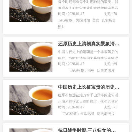
每个时期都有每个时期独特的审美，就
像现在人们的审美就和古时候的审美不
时间 : 2026-01-17
浏览 : 70
一样，举个例子就好比当时古代的唐
TAG标签：
民国时期
美女
真实历史
朝，人们的审美是以肥为美，以肥为
照片
贵。肥不仅不是丑。而是一种美的象
征，现在人的审美就是一种瘦长苗条为
美。小编今天也是看到了一组民国时期
还原历史上清朝真实景象清朝历史老照片
的红颜美...
中国古代史上的清朝是一个非常落后的
朝代，当时的清朝因为受到统治者错误
时间 : 2026-01-17
浏览 : 69
的影响，实行闭关锁国政策，拒绝一切
TAG标签：
清朝
历史老照片
事物的传入，导致当时的清政府越来越
落后，清朝的人们也会很无知，愚昧思
想盛行，裹脚等陋习也是成为人们的一
中国历史上长征宝贵的历史照片集
种习惯，当时的清朝可以说落后，腐朽
红军不怕远征难万水千山只等闲这句话
而...
小编相信很多人都听说过，这句话描述
时间 : 2026-01-17
浏览 : 71
的是当时历史上红军的故事，红军为了
TAG标签：
红军远征
历史老照片
能够有新的中国，有一个美好的明天喝
前进，和国民党长期进行着斗争，小编
心中深深的想着没有共产党就没有新中
抗日战争时期,三八妇女的真实历史