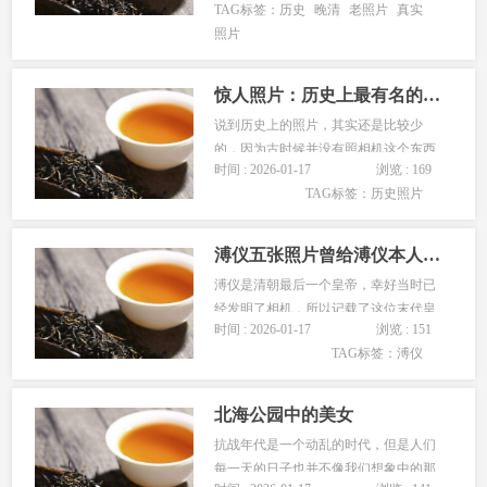
TAG标签：
历史
晚清
老照片
真实
史回忆也是有不少，小编今天看到了古
照片
代晚晴时候的一些老照片，当时的晚晴
支离破碎，不过还是有很多奋发图强的
人想着变法，中国的晚晴有一系列的变
惊人照片：历史上最有名的人1
法，...
说到历史上的照片，其实还是比较少
的，因为古时候并没有照相机这个东西
时间 : 2026-01-17
浏览 : 169
了，所以只有近现代才有的，所以有些
TAG标签：
历史照片
照片还是非常的珍贵的，下面就给大家
带来一些很珍贵很惊人的历史照片吧，
感兴趣的可以看看！...
溥仪五张照片曾给溥仪本人补衣服
溥仪是清朝最后一个皇帝，幸好当时已
经发明了相机，所以记载了这位末代皇
时间 : 2026-01-17
浏览 : 151
帝最后的样子。溥仪的一生有很多污
TAG标签：
溥仪
点，但也是一位重要的人或者说历史的
符号，这次就为大家准备了溥仪五张珍
贵的照片，可能很多人都还没有见过。
北海公园中的美女
溥仪虽然之前贵为皇帝，但是等到了民
抗战年代是一个动乱的时代，但是人们
国之...
每一天的日子也并不像我们想象中的那