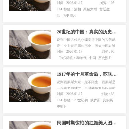
时间 : 2026-01-17
浏览 : 105
落后，所以总是遭到其他国家的欺负，
TAG标签：
清朝
慈禧太后
宫廷生
也签订了很多丧尽国辱的跳跃，比如非
活
历史照片
常屈辱的马关条约。辛丑条约。说到
底，也是证明了一件事，那就是落后就
要挨打。那么，小编今天也是看到了一
20世纪的中国：真实的历史照片记录
组有...
说到中国古代史小编觉得中国的古代就
是一个非常屈辱的历史，因为中国在近
时间 : 2026-01-17
浏览 : 90
代时期总是遭到外国侵略者的侵略，而
TAG标签：
80年代
中国
历史照片
且还签订了很多丧尽国辱条约。不过，
后来1945年抗日战争的胜利，中国的生
活算是好一些了，不过，还是比较的贫
1917年的十月革命后，苏联开始了全面的工业化进程。
穷，那么，小编今天看到了一组有关...
说到俄罗斯大家一定不陌生，俄罗斯是
一座古老的城市，当时的俄罗斯叫做前
时间 : 2026-01-17
浏览 : 88
苏联，后来因为前苏联解体就有了现在
TAG标签：
20世纪初
俄罗斯
真实历
的俄罗斯，俄罗斯地理位置很特殊，所
史照片
以俄罗斯非常的寒冷，当然了，大自然
是一位伟大的画家，正是因为有了俄罗
斯独特的气候才有了俄罗斯独特的景
民国时期惊艳的红颜美人图片揭秘！
观。...