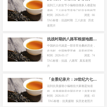
国，那么，小编今天也是整理了一部有
说到三八妇女节小编相信很多人都是知
关...
道的，三八妇女节是专门纪念女性的节
时间 : 2026-01-17
浏览 : 66
日，现在很多的年轻人也是在过这样的
TAG标签：
抗战时期
三八妇女
历史
节日，不仅仅是现在的人，在中国古
老照片
代，也早就有人过着三八妇女节了，当
时人们都非常的淳朴，没有什么娱乐项
目，所以，生活都比较的单调，那么，
抗战时期的八路军根据地图片精选
小编...
中国的古代就是一部非常沧桑的历史，
在当时，中国饱受苦难，非常的可怜，
时间 : 2026-01-17
浏览 : 74
不过，红军不怕远征难，万水千山只等
TAG标签：
抗战
八路军
真实老照
闲确是道出了当时红军不怕辛苦的顽强
片
精神，没有共产党就没有新中国，小编
还是特别自豪的，身为一名中国人而骄
傲。同时，小编今天也是看到历史上抗
「全景纪录片：20世纪六七十年代中国抗美援朝战争的真实画面」
战...
说到抗美援朝小编相信大家都是知道
的，抗美援朝是中国近代史上非常光彩
时间 : 2026-01-17
浏览 : 65
的一笔。是中国派遣军队帮助朝鲜的故
TAG标签：
抗美援朝
实历史老照片
事，后来，中国是圆满的完成了任务，
当时中国还是处在一个非常贫穷的时