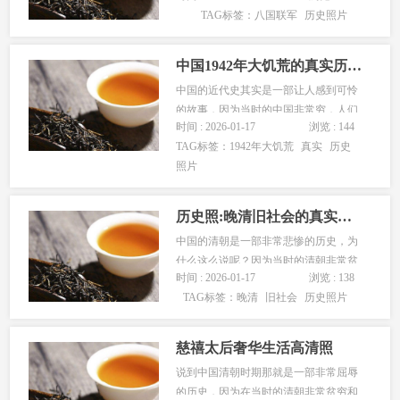
TAG标签：
八国联军
历史照片
国、英国、法国、德国、俄国、日本、
意大利和奥匈帝国组成，当时八国联军
侵华清朝战败签订了辛丑条约，辛丑条
中国1942年大饥荒的真实历史照片
约是中国近代史上赔款数目最大，丧
中国的近代史其实是一部让人感到可怜
失...
的故事，因为当时的中国非常穷，人们
时间 : 2026-01-17
浏览 : 144
过着饥寒交迫的生活，在那个年代能够
TAG标签：
1942年大饥荒
真实
历史
吃饱就是一件非常幸福的事情，更别谈
照片
吃好。1942年的大饥荒肯定有很多人都
知道，当时的中国因为气象灾害到底当
时的农民颗粒无收，没有了粮食就没...
历史照:晚清旧社会的真实面貌
中国的清朝是一部非常悲惨的历史，为
什么这么说呢？因为当时的清朝非常贫
时间 : 2026-01-17
浏览 : 138
穷，清政府欠了很多国家的钱，老百姓
TAG标签：
晚清
旧社会
历史照片
也是过着流离失所的生活，吃不饱穿不
暖成为常态，小编刚刚也是看到了一位
英国记者手中拍摄出的中国历史上清朝
慈禧太后奢华生活高清照
的照片，下面，我们就一起来看看历史
说到中国清朝时期那就是一部非常屈辱
上...
的历史，因为在当时的清朝非常贫穷和