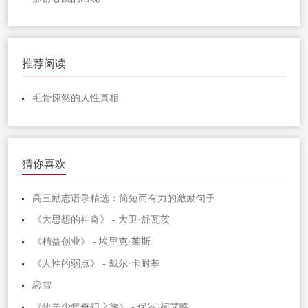
推荐阅读
毛骨悚然的人性真相
猜你喜欢
高三励志语录精选：简短而有力的激励句子
《大思想的神奇》 - 大卫·舒瓦茨
《精益创业》 - 埃里克·莱斯
《人性的弱点》 - 戴尔·卡耐基
恋雪
《牧羊少年奇幻之旅》 - 保罗·柯艾略