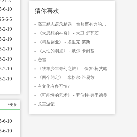
5-6-10
猜你喜欢
25-6-5
高三励志语录精选：简短而有力的激励句子
5-2-19
《大思想的神奇》 - 大卫·舒瓦茨
5-2-19
《精益创业》 - 埃里克·莱斯
5-2-19
《人性的弱点》 - 戴尔·卡耐基
5-2-19
恋雪
5-2-19
《牧羊少年奇幻之旅》 - 保罗·柯艾略
《四个约定》 - 米格尔·路易兹
5-2-19
有文化有多可怕?
《可能性的艺术》 - 罗伯特·弗里德曼
龙宫游记
+更多
5-6-10
5-6-10