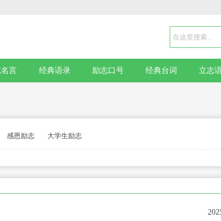
志名言
经典语录
励志口号
经典台词
立志
感恩励志
大学生励志
202