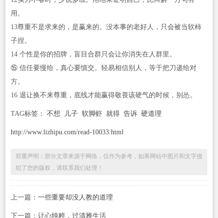
用。
13尊重不是求来的，是赢来的。没本事的老好人，只会被当软柿
子捏。
14 个性是你的招牌，盲目合群只会让你消失在人群里。
⑮ 信任要慢给，真心要慎交。轻易相信别人，等于把刀递给对
方。
16 退让换不来尊重，底线才能赢得敬畏该硬气的时候，别怂。
TAG标签：
不想
儿子
软脚虾
就得
告诉
硬道理
http://www.lizhipu.com/read-10033.html
郑重声明：部分文章来源于网络，仅作为参考，如果网站中图片和文字侵
犯了您的版权，请联系我们处理！
上一篇：
一些重要却没人教的道理
下一篇：
让心纯粹，过清雅生活