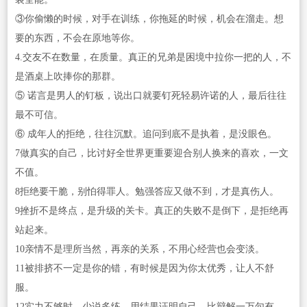
③你偷懒的时候，对手在训练，你拖延的时候，机会在溜走。想
要的东西，不会在原地等你。
4.交友不在数量，在质量。真正的兄弟是困境中拉你一把的人，不
是酒桌上吹捧你的那群。
⑤ 诺言是男人的钉板，说出口就要钉死轻易许诺的人，最后往往
最不可信。
⑥ 成年人的拒绝，往往沉默。追问到底不是执着，是没眼色。
7做真实的自己，比讨好全世界更重要迎合别人换来的喜欢，一文
不值。
8拒绝要干脆，别怕得罪人。勉强答应又做不到，才是真伤人。
9挫折不是终点，是升级的关卡。真正的失败不是倒下，是拒绝再
站起来。
10亲情不是理所当然，再亲的关系，不用心经营也会变淡。
11被排挤不一定是你的错，有时候是因为你太优秀，让人不舒
服。
12实力不够时，少说多练。用结果证明自己，比辩解一万句有