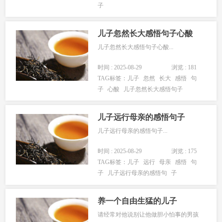
子
儿子忽然长大感悟句子心酸
儿子忽然长大感悟句子心酸...
时间 : 2025-08-29
浏览 : 181
TAG标签：
儿子
忽然
长大
感悟
句
子
心酸
儿子忽然长大感悟句子
儿子远行母亲的感悟句子
儿子远行母亲的感悟句子...
时间 : 2025-08-29
浏览 : 175
TAG标签：
儿子
远行
母亲
感悟
句
子
儿子远行母亲的感悟句
子
养一个自由生猛的儿子
请经常对他说别让他做胆小怕事的男孩