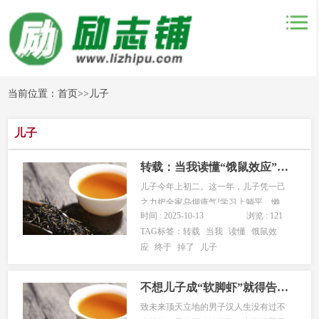
当前位置：
首页
>>
儿子
儿子
转载：当我读懂“饿鼠效应”终于 改掉了儿子躺平、懒散、厌学的坏毛病
儿子今年上初二。这一年，儿子凭一己
之力把全家乌烟瘴气!学习上躺平、懒
时间 : 2025-10-13
浏览 : 121
散、厌学、逃避，每一项都让我心力交
TAG标签：
转载
当我
读懂
饿鼠效
瘁……说起来，我和老公也算是“老来得
应
终于
掉了
儿子
子”。之前一直在忙事业，直到38岁才有
了这个宝贝儿子。因此，我们对他特别
疼爱，简直是捧在手里怕摔了，含...
不想儿子成“软脚虾”就得告诉他“硬道理”
致未来顶天立地的男子汉人生没有过不