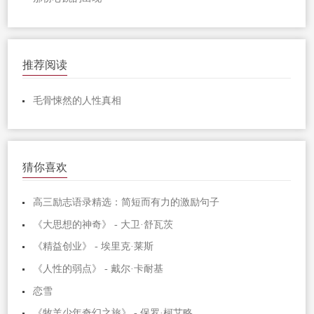
推荐阅读
毛骨悚然的人性真相
猜你喜欢
高三励志语录精选：简短而有力的激励句子
《大思想的神奇》 - 大卫·舒瓦茨
《精益创业》 - 埃里克·莱斯
《人性的弱点》 - 戴尔·卡耐基
恋雪
《牧羊少年奇幻之旅》 - 保罗·柯艾略