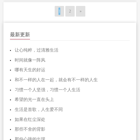
1
2
»
最新更新
让心纯粹，过清雅生活
时间就像一阵风
哪有天生的好运
和不一样的人在一起，就会有不一样的人生
习惯一个人坚强，习惯一个人生活
希望的光一直在头上
生活是首歌，人生爱不同
如果在红尘深处
那些不舍的背影
那份心跳的出现