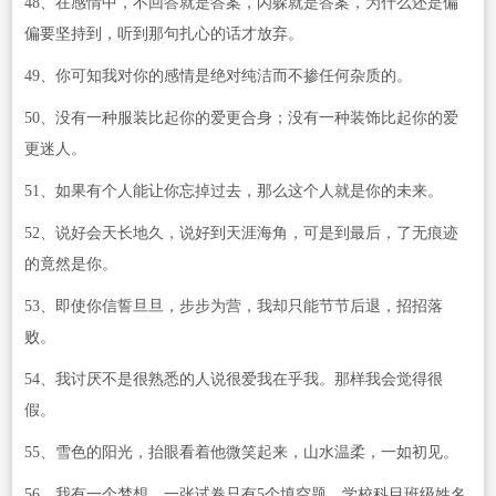
48、在感情中，不回答就是答案，闪躲就是答案，为什么还是偏
偏要坚持到，听到那句扎心的话才放弃。
49、你可知我对你的感情是绝对纯洁而不掺任何杂质的。
50、没有一种服装比起你的爱更合身；没有一种装饰比起你的爱
更迷人。
51、如果有个人能让你忘掉过去，那么这个人就是你的未来。
52、说好会天长地久，说好到天涯海角，可是到最后，了无痕迹
的竟然是你。
53、即使你信誓旦旦，步步为营，我却只能节节后退，招招落
败。
54、我讨厌不是很熟悉的人说很爱我在乎我。那样我会觉得很
假。
55、雪色的阳光，抬眼看着他微笑起来，山水温柔，一如初见。
56、我有一个梦想。一张试卷只有5个填空题，学校科目班级姓名