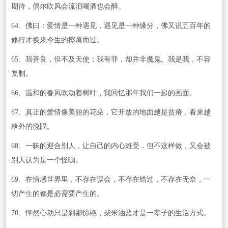
期待，偶尔吹风会流泪喝酒也会醉。
64、佛曰：爱情是一种遇见，遇见是一种缘分，佛又说五百年的
修行才换来今生的擦肩而过。
65、我善良，但不及天使；我有罪，却并非魔鬼。我是我，不容
复制。
66、温和的春风吹动着树叶，我回忆那年我们一起的画面。
67、真正的爱情像美丽的花朵，它开放的地面越是贫瘠，看来越
格外的悦眼。
68、一昧的迎合别人，让自己的内心难受，但不这样做，又会被
别人认为是一个怪咖。
69、在情感世界里，不存在误会，不存在错过，不存在无奈，一
切产生的都是必需要产生的。
70、怦然心动只是刹那惊艳，柴米油盐才是一辈子的生活方式。