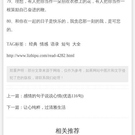
79、理想，有人把你当作一朵别在衣襟上的花，有人把你当作一
根策励自己奋进的鞭。
80、和你在一起的日子是快乐的，我贪恋那一刻的我，是可悲
的。
TAG标签：
经典
情感
语录
短句
大全
http://www.lizhipu.com/read-4282.html
郑重声明：部分文章来源于网络，仅作为参考，如果网站中图片和文字侵
犯了您的版权，请联系我们处理！
上一篇：
感情的句子说说心情(优选116句)
下一篇：
让心纯粹，过清雅生活
相关推荐