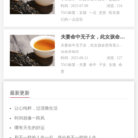
时间 : 2025-07-09
浏览 : 124
能沉住气，不炫耀，不高傲，心思缜
TAG标签：
女孩
一点
忠告
给女孩
密，小事糊涂，大事杀伐果断。对事看
们的一点忠告
破不说破，内心祥和平静，独来独往，
不需要前呼后拥、逢迎攀附。2、真正的
安全感，源于自己兜里有钱。别人尊
夫妻命中无子女，此女孩命里有亲人 -这就是报应
重...
夫妻命中无子女，此女孩命里有亲人 -
这就是报应...
时间 : 2025-06-11
浏览 : 127
TAG标签：
夫妻
命中
子女
女孩
命
里
最新更新
让心纯粹，过清雅生活
时间就像一阵风
哪有天生的好运
和不一样的人在一起，就会有不一样的人生