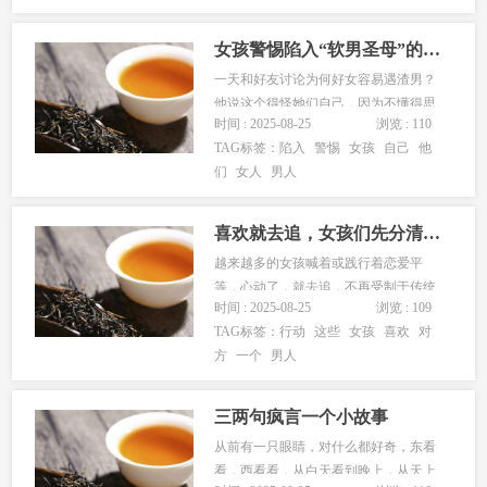
重的伤害，才会变得渣起来。也许是，
但谁让你受伤找谁报复，不要...
女孩警惕陷入“软男圣母”的套路
一天和好友讨论为何好女容易遇渣男？
他说这个得怪她们自己，因为不懂得思
时间 : 2025-08-25
浏览 : 110
考。我不同意，问他：如何感情也能用
TAG标签：
陷入
警惕
女孩
自己
他
理智的思考，那一定不是真感情。当你
们
女人
男人
处在一种发自内心的情感之中，还能把
自己抽离出来，冷静地看问题。这还是
感情吗？我们就是会对一个人产生自
喜欢就去追，女孩们先分清这些再行动吧
己...
越来越多的女孩喊着或践行着恋爱平
等，心动了，就去追，不再受制于传统
时间 : 2025-08-25
浏览 : 109
的男追女。女追男需要女孩的内心够强
TAG标签：
行动
这些
女孩
喜欢
对
大，作为勇气的回报，女追男的成功率
方
一个
男人
也是高的。 有些姑娘追男人是源于生活
太无聊，找一找刺激，为了玩；有些是
为了吃；有些是为了养。目的不一样，
三两句疯言一个小故事
方...
从前有一只眼睛，对什么都好奇，东看
看，西看看，从白天看到晚上，从天上