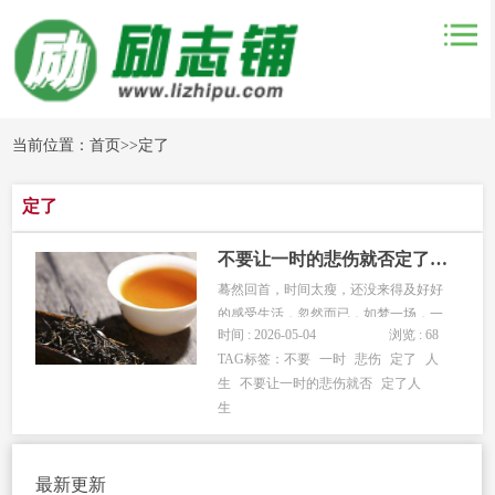
当前位置：
首页
>>
定了
定了
不要让一时的悲伤就否定了人生
蓦然回首，时间太瘦，还没来得及好好
的感受生活，忽然而已，如梦一场，一
时间 : 2026-05-04
浏览 : 68
觉醒来，青春已悄然而逝了。工作占据
TAG标签：
不要
一时
悲伤
定了
人
了生活的大半，睡觉又占去大半，其余
生
不要让一时的悲伤就否
定了人
都是零碎的时间，吃喝拉撒睡，陪陪孩
生
子，看会电视，一天就这样过去了。很
多时候夜深了，不是不困，只是固执
的...
最新更新