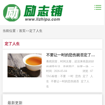
当前位置：
首页
>>
定了人生
定了人生
不要让一时的悲伤就否定了人生
蓦然回首，时间太瘦，还没来得及好好
的感受生活，忽然而已，如梦一场，一
时间 : 2026-05-04
浏览 : 67
觉醒来，青春已悄然而逝了。工作占据
TAG标签：
不要
一时
悲伤
定了
人
了生活的大半，睡觉又占去大半，其余
生
不要让一时的悲伤就否
定了人
都是零碎的时间，吃喝拉撒睡，陪陪孩
生
子，看会电视，一天就这样过去了。很
多时候夜深了，不是不困，只是固执
的...
最新更新