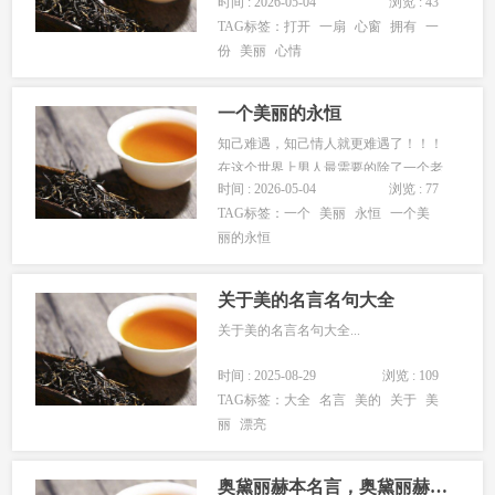
时间 : 2026-05-04
浏览 : 43
一些感情更明白，让一切都趋于平静。
TAG标签：
打开
一扇
心窗
拥有
一
窗外，是另一种人生。有时候，我们会
份
美丽
心情
深深的爱上一个人，没有原因，也没有
道理，更没有所谓的约定和所谓的缘
分。这个人，也许不在身边，也许永远
一个美丽的永恒
遥远...
知己难遇，知己情人就更难遇了！！！
在这个世界上男人最需要的除了一个老
时间 : 2026-05-04
浏览 : 77
婆外，还要有一个知已情人。做知己情
TAG标签：
一个
美丽
永恒
一个美
人，最重要的是恪守界限。一个男人，
丽的永恒
假如生命中有一个刻骨铭心爱你的女
人，又能有一个心有灵犀懂你的女人，
夫复何求？如果...
关于美的名言名句大全
关于美的名言名句大全...
时间 : 2025-08-29
浏览 : 109
TAG标签：
大全
名言
美的
关于
美
丽
漂亮
奥黛丽赫本名言，奥黛丽赫本简介资料