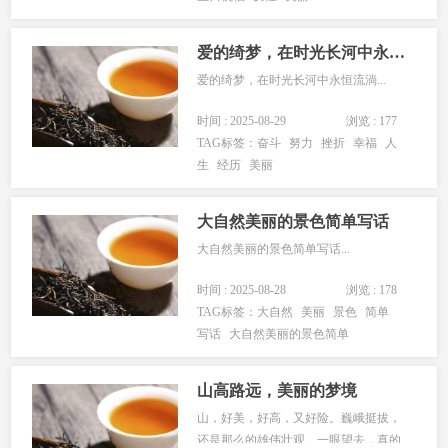
爱的绮梦，在时光长河中永恒流淌
爱的绮梦，在时光长河中永恒流淌...
时间 : 2025-08-29
浏览 : 177
TAG标签：
奋斗
努力
挫折
幸福
人
生
经历
美丽
大自然美丽的景色简单写话
大自然美丽的景色简单写话...
时间 : 2025-08-28
浏览 : 178
TAG标签：
大自然
美丽
景色
简单
写话
大自然美丽的景色简单
山高路远，美丽的梦境
山，好美，好高，又好险。巍峨挺拔，
还是那么的雄伟壮观。一眼望去，真的