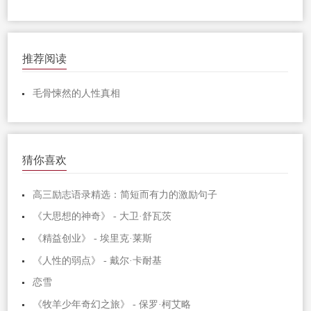
推荐阅读
毛骨悚然的人性真相
猜你喜欢
高三励志语录精选：简短而有力的激励句子
《大思想的神奇》 - 大卫·舒瓦茨
《精益创业》 - 埃里克·莱斯
《人性的弱点》 - 戴尔·卡耐基
恋雪
《牧羊少年奇幻之旅》 - 保罗·柯艾略