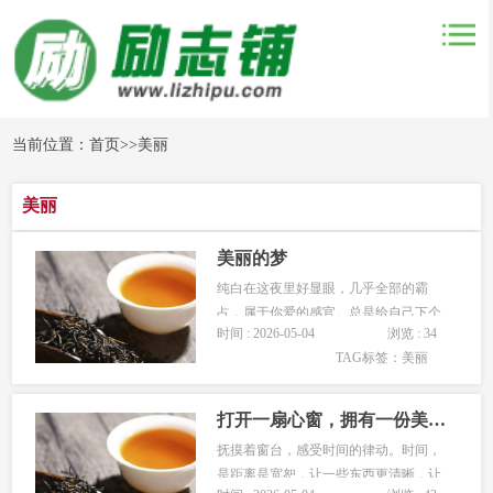
当前位置：
首页
>>
美丽
美丽
美丽的梦
纯白在这夜里好显眼，几乎全部的霸
占，属于你爱的感官。总是给自己下个
时间 : 2026-05-04
浏览 : 34
定义，那样的取之不尽用之不竭的成全
TAG标签：
美丽
自己的美，你在输送自己的罪恶和失
足，把那美软化成属于自己的斑斓，就
象在这个时候，看见了美丽的画眉，在
打开一扇心窗，拥有一份美丽的心情
桃花深处抢点。所有的桃花都象在为你
抚摸着窗台，感受时间的律动。时间，
飞翔，...
是距离是宽恕，让一些东西更清晰，让