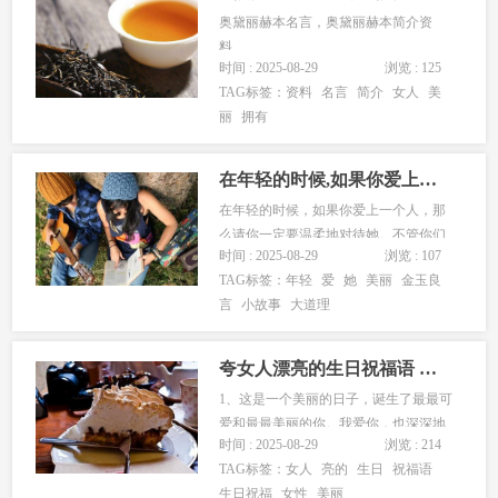
奥黛丽赫本名言，奥黛丽赫本简介资
料...
时间 : 2025-08-29
浏览 : 125
TAG标签：
资料
名言
简介
女人
美
丽
拥有
在年轻的时候,如果你爱上一个人
在年轻的时候，如果你爱上一个人，那
么请你一定要温柔地对待她。不管你们
时间 : 2025-08-29
浏览 : 107
相爱的时间多久，若不能温柔地相待，
TAG标签：
年轻
爱
她
美丽
金玉良
那么，所有的时刻都将是无暇的美丽。
言
小故事
大道理
如不得不分离，也要好好说再见，要心
存感激，感谢她给了你一份记......
夸女人漂亮的生日祝福语 生日祝福女性美丽简短
1、这是一个美丽的日子，诞生了最最可
爱和最最美丽的你。我爱你，也深深地
时间 : 2025-08-29
浏览 : 214
祝福你生日快乐，以后开心每一天，越
TAG标签：
女人
亮的
生日
祝福语
来越年轻漂亮！2...
生日祝福
女性
美丽