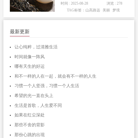
时间 : 2025-08-28
浏览 : 278
美不胜收，尽收眼底。不论是山的点线
TAG标签：
山高路远
美丽
梦境
面，还是山的凹凸起伏，都给人一种审
美之感。山就象一个美男子，傲然挺立
在你的面前，你生发出美丽的想。...
最新更新
让心纯粹，过清雅生活
时间就像一阵风
哪有天生的好运
和不一样的人在一起，就会有不一样的人生
习惯一个人坚强，习惯一个人生活
希望的光一直在头上
生活是首歌，人生爱不同
如果在红尘深处
那些不舍的背影
那份心跳的出现