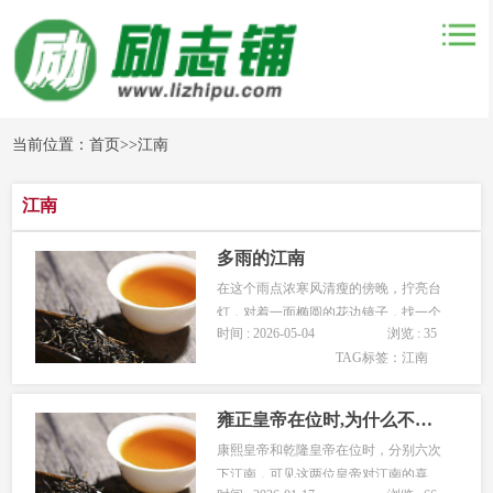
当前位置：
首页
>>
江南
江南
多雨的江南
在这个雨点浓寒风清瘦的傍晚，拧亮台
灯，对着一面椭圆的花边镜子，找一个
时间 : 2026-05-04
浏览 : 35
清冷的角落把自己封闭。镜中的容颜青
TAG标签：
江南
春然而沧桑，稚嫩却又成熟。散光近视
的一汪秋水着镜里模模糊糊青春如歌的
脸庞，竟然认不清那个人是谁。在这个
雍正皇帝在位时,为什么不爱下江南?
孑然一身的傍晚，放肆地端详着镜中
康熙皇帝和乾隆皇帝在位时，分别六次
人，...
下江南，可见这两位皇帝对江南的喜