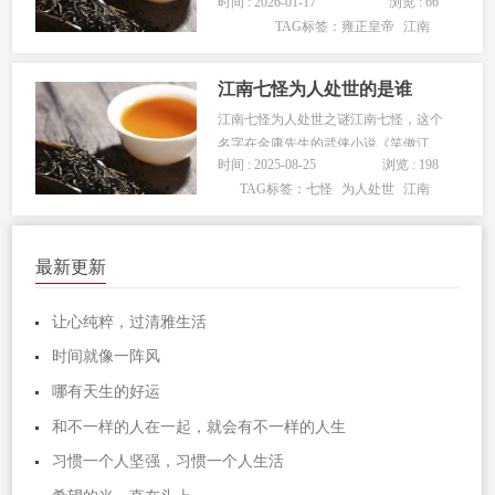
时间 : 2026-01-17
浏览 : 66
爱。不过雍正在位时，却没有像这两位
TAG标签：
雍正皇帝
江南
皇帝一样，别说下六次江南就连一次都
没有，难道雍正皇帝是“宅属性”？这点
还是十分令人好奇的，虽然雍正皇帝在
江南七怪为人处世的是谁
位时间只有13年，要远低于康熙皇帝
江南七怪为人处世之谜江南七怪，这个
和...
名字在金庸先生的武侠小说《笑傲江
时间 : 2025-08-25
浏览 : 198
湖》中被深深地刻入了读者们的记忆。
TAG标签：
七怪
为人处世
江南
他们是黄药师的得意弟子，身怀绝技，
但更引人关注的是他们独特的为人处世
之道。那么，...
最新更新
让心纯粹，过清雅生活
时间就像一阵风
哪有天生的好运
和不一样的人在一起，就会有不一样的人生
习惯一个人坚强，习惯一个人生活