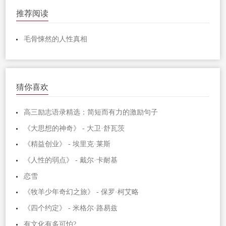
推荐阅读
毛骨悚然的人性真相
猜你喜欢
高三励志语录精选：简短而有力的激励句子
《大思想的神奇》 - 大卫·舒瓦茨
《精益创业》 - 埃里克·莱斯
《人性的弱点》 - 戴尔·卡耐基
恋雪
《牧羊少年奇幻之旅》 - 保罗·柯艾略
《四个约定》 - 米格尔·路易兹
有文化有多可怕?