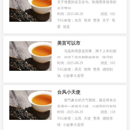
关于母爱的名言名句、歌颂赞美母亲的
名言警句...
时间 : 2025-08-29
浏览 : 102
TAG标签：
名言
母亲
赞美
关于
母
爱
就是
美言可以市
马磊和周彦是同事，两个人年纪相
仿，对待工作也都勤奋有加、恪尽职
时间 : 2025-08-29
浏览 : 105
守。 有一天，经理把他们两人都叫
TAG标签：
美言
情商
赞美
感悟职
进办公室，给了他们每人一份已经草拟
场
小故事大道理
好的手写材料，让他们看完后提点宝贵
意见。 马磊接过材料后，没......
台风小天使
据气象台的天气预报，最近将有台
风袭击一座海滨小城，小城里的百姓惊
时间 : 2025-08-29
浏览 : 118
慌起来，积极地投入到预防工作
TAG标签：
台风
天使
赞美
感悟亲
中。 一位母亲忙碌着，旁边站着她
情
小故事大道理
的小女儿，这该死的台风