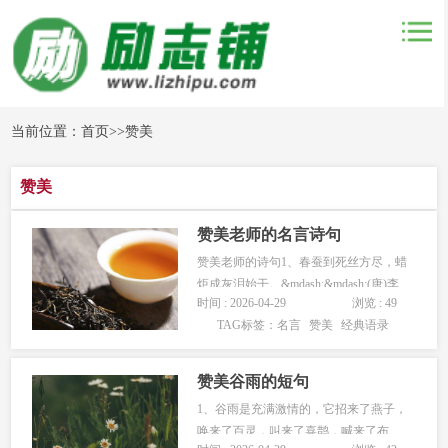
当前位置：
首页
>>
赞美
赞美
赞美老师的名言诗句
赞美老师的诗句1、春蚕到死丝方尽，蜡
炬成灰泪始干。&mdash;&mdash;(唐)李
时间 : 2026-04-29
浏览 : 49
商隐《无题》2、落红不是无情物，化作
TAG标签：
名言
赞美
经典语录
春泥更护花。&mdash;&mdash;(清)龚自
珍《乙亥杂诗》3、随风潜入夜，润物
细...
赞美谷雨的短句
1、谷雨是充满激情的，它招来了燕子，
唤来了百灵，叫来了喜鹊，喊来了布