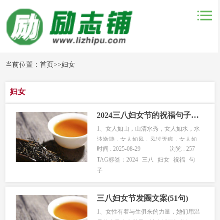
当前位置：
首页
>>
妇女
妇女
2024三八妇女节的祝福句子(197句)
1、女人如山，山清水秀，女人如水，水
波潋滟，女人如风，风过无痕，女人如
时间 : 2025-08-29
浏览 : 257
花，花开不败。38妇女节到了，祝你美
TAG标签：
2024
三八
妇女
祝福
句
丽无敌，青春永驻！ 2、康乃馨，二句
子
温馨话，三听党的话，四季平...
三八妇女节发圈文案(51句)
1、女性有着与生俱来的力量，她们用温