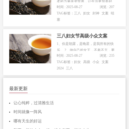
柔的力量改变世界，让生活更加美好。
时间 : 2025-08-27
浏览 : 207
2、不畏将来，不念过往。如同星空最亮
TAG标签：
三八
妇女
封神
文案
哇
的那颗星，不需要别人的认可，自己就
塞
是光。妇女节，愿你照亮自己的路，也
温暖别人的心。 3、锐意进取，不甘平
庸。在这个...
三八妇女节高级小众文案
1、你是朝露，是晚星，是我所有的快
乐。 2、做自己的女王，不卑不亢，要
时间 : 2025-08-27
浏览 : 235
长大，也要不负众望。 3、愿你好好爱
TAG标签：
妇女
高级
小众
文案
自己，活成独立坚强的模样，做自己的
2024
三八
女王，勇敢地大步向前，心之所向，终
会抵达。 4、不要让别人来告诉你该做
什么样的女性，...
最新更新
让心纯粹，过清雅生活
时间就像一阵风
哪有天生的好运