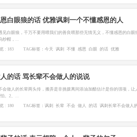
恩白眼狼的话 优雅讽刺一个不懂感恩的人
遇见白眼狼，千万不要用喂我们的善良喂那些无情无义，不懂感恩的白眼
纱帽，...
 : 183
TAG标签：
今天
讽刺
不懂
感恩
白眼
的话
优雅
人的话 骂长辈不会做人的说说
不会做人的长辈两头传，搬弄是非挑拨离间添油加醋估计是你的强项，让
。2、...
 : 180
TAG标签：
讽刺
长辈
不会
做人
的话
讽刺长辈不会做人