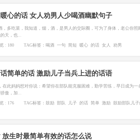
暖心的话 女人劝男人少喝酒幽默句子
酒，多吃菜，我知道，烟，酒，是男人的交际圈，可为了身体，老公你照
天，也...
 : 180
TAG标签：
喝酒
一句
简短
暖心
的话
女人
劝男
话简单的话 激励儿子当兵上进的话语
，在此妈妈想对你说：希望你在部队能克服困难，勤学苦练，早日成为一
傲，加...
 : 176
TAG标签：
鼓励
部队
儿子
的话
简单
激励
鼓励部队儿子
 放生时最简单有效的话怎么说