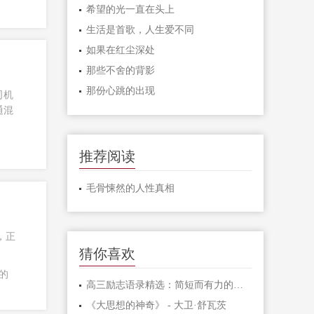
希望的光一直在头上
生活是首歌，人生爱不同
如果在红尘深处
那些不舍的背影
那份心跳的出现
司机
通混
推荐阅读
毛骨悚然的人性真相
，正
猜你喜欢
的
高三励志语录精选：简短而有力的激励句子
《大思想的神奇》 - 大卫·舒瓦茨