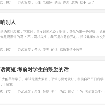
 : 187
TAG标签：
记住
老祖宗
的话
你离
成功
就不
远了
影响别人
纽约搭计程车，下车时，朋友对司机说：谢谢，搭你的车十分舒适。 这
你是混黑道的吗？ 不，司机先生，我不是在寻你开心，我很佩服你在交
 : 107
TAG标签：
多说
赞美
的话
感悟友情小故事
话简短 考前对学生的鼓励的话
广大的莘莘学子。考试无需太紧张，平常心面对就好，相信自己平日所学
们都能...
 : 177
TAG标签：
考前
鼓励
学生
的话
简短
生的
考前鼓励学生