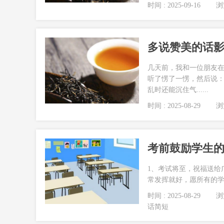
时间 : 2025-09-16
浏览
多说赞美的话
几天前，我和一位朋友在
听了愣了一愣，然后说：
乱时还能沉住气......
时间 : 2025-08-29
浏览
考前鼓励学生的
1、考试将至，祝福送给
常发挥就好，愿所有的学子
时间 : 2025-08-29
浏览
话简短