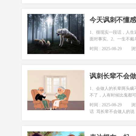
今天讽刺不懂感
1、很现实一段话，人生
面对事实。2、一生不戴乌
时间 : 2025-08-29
浏览
讽刺长辈不会做
1、会做人的长辈两头瞒
不了，人有时候比鬼都可怕
时间 : 2025-08-29
浏览
话
骂长辈不会做人的说