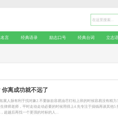
志名言
经典语录
励志口号
经典台词
立志
 你离成功就不远了
于拓展人脉有利于找对象2.不要纵欲容易油尽灯枯上班的时候容易没有精力3
生律师老师，平时走动走动必要的时候用得上4.先专注于搞钱再谈其他5.
，超越后再找一个更强的对标的人...