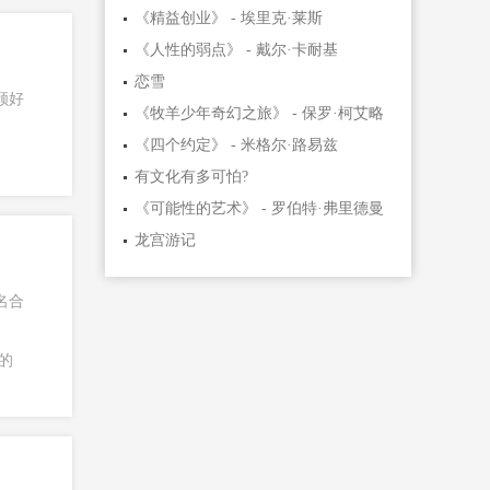
《精益创业》 - 埃里克·莱斯
《人性的弱点》 - 戴尔·卡耐基
恋雪
顾好
《牧羊少年奇幻之旅》 - 保罗·柯艾略
《四个约定》 - 米格尔·路易兹
有文化有多可怕?
《可能性的艺术》 - 罗伯特·弗里德曼
龙宫游记
名合
的