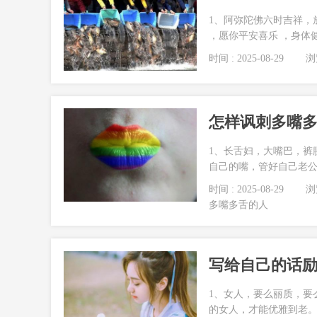
1、阿弥陀佛六时吉祥，
，愿你平安喜乐 ，身体健康
时间 : 2025-08-29
浏览
怎样讽刺多嘴多
1、长舌妇，大嘴巴，裤
自己的嘴，管好自己老公孩
时间 : 2025-08-29
浏览
多嘴多舌的人
写给自己的话励
1、女人，要么丽质，要
的女人，才能优雅到老。做