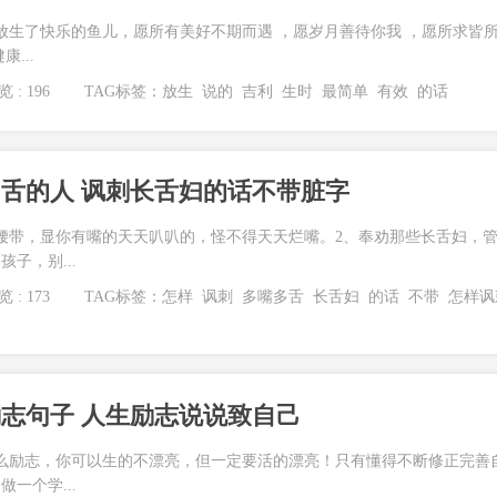
放生了快乐的鱼儿，愿所有美好不期而遇 ，愿岁月善待你我 ，愿所求皆
...
 : 196
TAG标签：
放生
说的
吉利
生时
最简单
有效
的话
舌的人 讽刺长舌妇的话不带脏字
腰带，显你有嘴的天天叭叭的，怪不得天天烂嘴。2、奉劝那些长舌妇，
子，别...
 : 173
TAG标签：
怎样
讽刺
多嘴多舌
长舌妇
的话
不带
怎样讽
志句子 人生励志说说致自己
么励志，你可以生的不漂亮，但一定要活的漂亮！只有懂得不断修正完善
一个学...